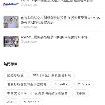
HDBank 取得越南歷來最大規模國際銀團社會貸款
2026/08/07
創智動能強化AI與經營雙軸競爭力 投資長受臺大EMBA
邀分享AI時代投資思維
2026/08/07
ASUSx三麗鷗耍酷聯萌 潮玩開學祭搶抱AI筆電！
2026/08/07
熱門標籤
國際發明展
JDIE日本設計創意暨發明展
世界發明智慧財產聯盟總會
SocialLab
OpView
中國文化大學
台灣發明商品促進協會
北市圖
ASUS
Microchip