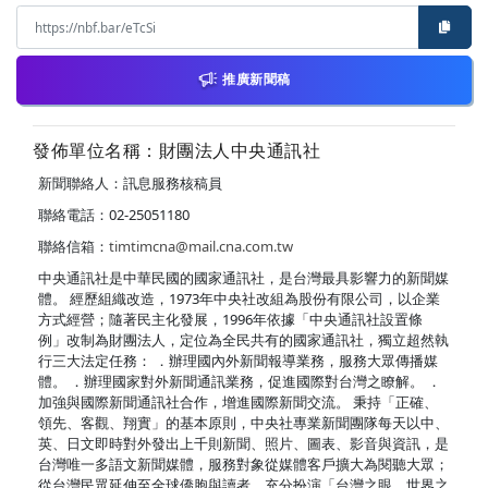
推廣新聞稿
發佈單位名稱：財團法人中央通訊社
新聞聯絡人：訊息服務核稿員
聯絡電話：02-25051180
聯絡信箱：
timtimcna@mail.cna.com.tw
中央通訊社是中華民國的國家通訊社，是台灣最具影響力的新聞媒
體。 經歷組織改造，1973年中央社改組為股份有限公司，以企業
方式經營；隨著民主化發展，1996年依據「中央通訊社設置條
例」改制為財團法人，定位為全民共有的國家通訊社，獨立超然執
行三大法定任務： ．辦理國內外新聞報導業務，服務大眾傳播媒
體。 ．辦理國家對外新聞通訊業務，促進國際對台灣之瞭解。 ．
加強與國際新聞通訊社合作，增進國際新聞交流。 秉持「正確、
領先、客觀、翔實」的基本原則，中央社專業新聞團隊每天以中、
英、日文即時對外發出上千則新聞、照片、圖表、影音與資訊，是
台灣唯一多語文新聞媒體，服務對象從媒體客戶擴大為閱聽大眾；
從台灣民眾延伸至全球僑胞與讀者，充分扮演「台灣之眼，世界之