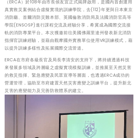
（ERCA）於108年由市長侯友宜正式揭牌啟用，是國內首創運用
真實救災案例結合虛擬實境的訓練學院，去(112)年更與日本東京
消防廳、首爾消防災難本部、英國倫敦消防局及法國消防官高等
學院(ENSOSP)進行課程交流及經驗分享，希冀成為國際交流接
軌的消防專業平台。本次獲邀前往美國佛羅里達州發表新北消防
指揮官訓練經驗，並藉由觀摩國外實務單位使用VR訓練模式，藉
以提升訓練多樣性及拓展國際交流管道。
ERCA在市府各級長官及局長李清安的支持下，將持續透過科技
來發展多領域及跨層級之虛擬實境模擬訓練，並推展至天然災害
的救災指揮、緊急應變及民眾宣導等層面，也透過ERCA成功的
營運管理，協助至市府建置天然災害應變之訓練平台，提升新北
災害的應變能力及完善防救體系的建立。