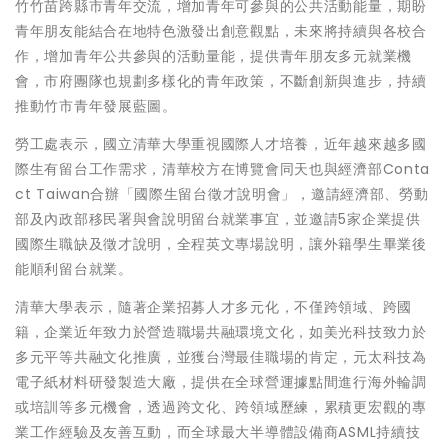
竹竹苗跨縣市青年交流，增加青年可參與的公共活動能量，期盼
青年朋友能結合在地特色激發出創意觀點，未來將持續與各校合
作，增加青年公共參與的活動量能，提供青年朋友多元就業機
會，市府團隊也規劃多樣化的青年政策，不斷創新與進步，持續
推動竹市青年發展藍圖。
勞工處表示，國立清華大學重視國際人才培養，近年越來越多國
際生有留台工作需求，清華校方在博覽會同天也與經濟部Conta
ct Taiwan合辦「國際生留台徵才說明會」，邀請經濟部、勞動
部及內政部移民署與會說明留台就業事宜，並邀請5家企業提供
國際生職缺及徵才說明，全程英文專場說明，讓外籍學生畢業後
能順利留台就業。
清華大學表示，隨著企業招募人才多元化，不僅跨領域、跨國
籍，企業近年致力於營造職場共融環境文化，如美光科技致力於
多元平等共融文化推廣，並獲台灣最佳職場的肯定，元太科技為
電子紙材料研發製造大廠，提供在全球營運據點間進行海外輪調
或培訓等多元機會，透過跨文化、跨領域歷練，累積更宏觀的專
業工作經驗及友善互動，而全球最大半導體設備商ASML持續技