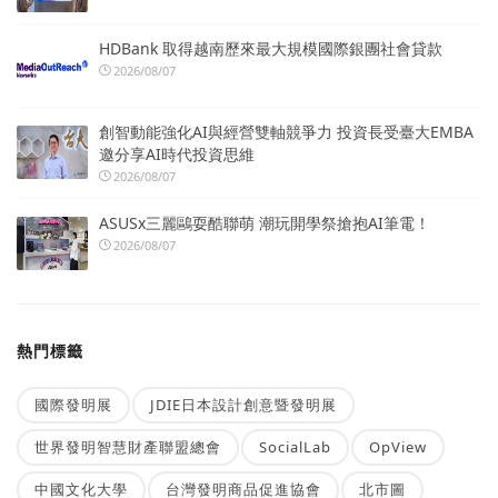
HDBank 取得越南歷來最大規模國際銀團社會貸款
2026/08/07
創智動能強化AI與經營雙軸競爭力 投資長受臺大EMBA
邀分享AI時代投資思維
2026/08/07
ASUSx三麗鷗耍酷聯萌 潮玩開學祭搶抱AI筆電！
2026/08/07
熱門標籤
國際發明展
JDIE日本設計創意暨發明展
世界發明智慧財產聯盟總會
SocialLab
OpView
中國文化大學
台灣發明商品促進協會
北市圖