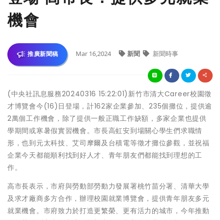
機會
Mar 16,2024
新聞
新聞時事
推廣新聞稿
(中央社訊息服務20240316 15:22:01)新竹市清大Career校園徵
才博覽會今(16)日登場，計162家企業參加、235個攤位，提供逾
2萬個工作機會，除了提供一般正職工作缺額，多家企業也提供
學期間或寒暑假實習機會。市長高虹安到場關心學生們求職情
形，也到元太科技、艾司摩爾及台積電等徵才攤位參觀，並祝福
企業今天都能順利找到好人才、青年朋友們都能找到理想的工
作。
高市長表示，市府與勞動部勞動力發展署桃竹苗分署、清華大學
及求才廠商多方合作，辦理校園就業博覽會，提供青年朋友多元
就業機會。市府致力於打造更繁榮、更有活力的城市，今年推動