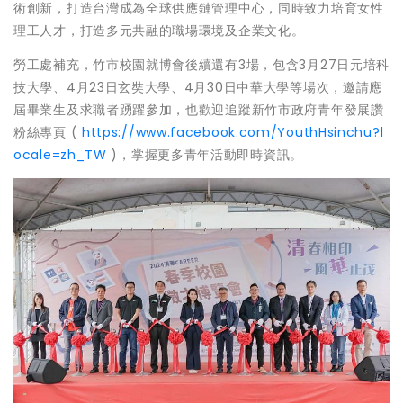
術創新，打造台灣成為全球供應鏈管理中心，同時致力培育女性
理工人才，打造多元共融的職場環境及企業文化。
勞工處補充，竹市校園就博會後續還有3場，包含3月27日元培科
技大學、4月23日玄奘大學、4月30日中華大學等場次，邀請應
屆畢業生及求職者踴躍參加，也歡迎追蹤新竹市政府青年發展讚
粉絲專頁 (
https://www.facebook.com/YouthHsinchu?l
ocale=zh_TW
)，掌握更多青年活動即時資訊。