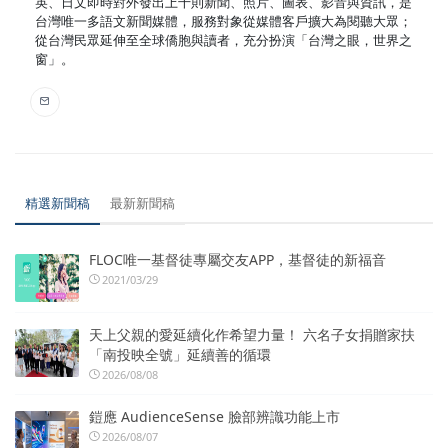
英、日文即時對外發出上千則新聞、照片、圖表、影音與資訊，是
台灣唯一多語文新聞媒體，服務對象從媒體客戶擴大為閱聽大眾；
從台灣民眾延伸至全球僑胞與讀者，充分扮演「台灣之眼，世界之
窗」。
精選新聞稿
最新新聞稿
FLOC唯一基督徒專屬交友APP，基督徒的新福音
2021/03/29
天上父親的愛延續化作希望力量！ 六名子女捐贈家扶
「南投映全號」延續善的循環
2026/08/08
鎧應 AudienceSense 臉部辨識功能上市
2026/08/07