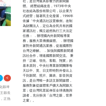
社，是台灣最具影響力的新聞媒
體。 經歷組織改造，1973年中央
社改組為股份有限公司，以企業方
式經營；隨著民主化發展，1996年
依據「中央通訊社設置條例」改制
為財團法人，定位為全民共有的國
家通訊社，獨立超然執行三大法定
任務： ．辦理國內外新聞報導業
務，服務大眾傳播媒體。 ．辦理國
家對外新聞通訊業務，促進國際對
台灣之瞭解。 ．加強與國際新聞通
訊社合作，增進國際新聞交流。 秉
持「正確、領先、客觀、翔實」的
基本原則，中央社專業新聞團隊每
天以中、英、日文即時對外發出上
千則新聞、照片、圖表、影音與資
訊，是台灣唯一多語文新聞媒體，
服務對象從媒體客戶擴大為閱聽大
彰化縣埤
眾；從台灣民眾延伸至全球僑胞與
。王縣長
讀者，充分扮演「台灣之眼，世界
道，正熱
之窗」。