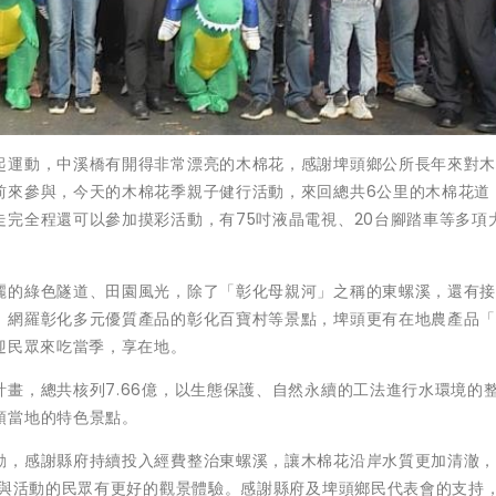
起運動，中溪橋有開得非常漂亮的木棉花，感謝埤頭鄉公所長年來對
前來參與，今天的木棉花季親子健行活動，來回總共6公里的木棉花道
完全程還可以參加摸彩活動，有75吋液晶電視、20台腳踏車等多項
。
麗的綠色隧道、田園風光，除了「彰化母親河」之稱的東螺溪，還有
、網羅彰化多元優質產品的彰化百寶村等景點，埤頭更有在地農產品「
迎民眾來吃當季，享在地。
畫，總共核列7.66億，以生態保護、自然永續的工法進行水環境的
頭當地的特色景點。
動，感謝縣府持續投入經費整治東螺溪，讓木棉花沿岸水質更加清澈
參與活動的民眾有更好的觀景體驗。感謝縣府及埤頭鄉民代表會的支持