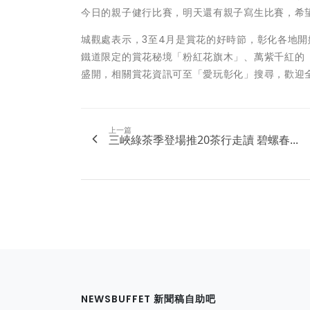
今日的親子健行比賽，明天還有親子寫生比賽，希
城觀處表示，3至4月是賞花的好時節，彰化各地
鐵道限定的賞花秘境「粉紅花旗木」、萬紫千紅的
盛開，相關賞花資訊可至「愛玩彰化」搜尋，歡迎
上一篇
三峽綠茶季登場推20茶行走讀 碧螺春...
NEWSBUFFET 新聞稿自助吧