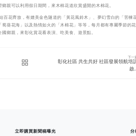
望鄉親可以利用假日期間，來木棉花道欣賞盛開的木棉花。
開始百花齊放，有媲美金色隧道的「黃花風鈴木」、夢幻雪白的「苦楝
「蜀葵花海」以及熱情如火的「木棉花」等等，每月都有專屬季節的
全國鄉親，來彰化賞花看表演、吃美食、遊景點。
下一
彰化社區 共生共好 社區發展領航培
啟..
立即購買新聞稿曝光
分