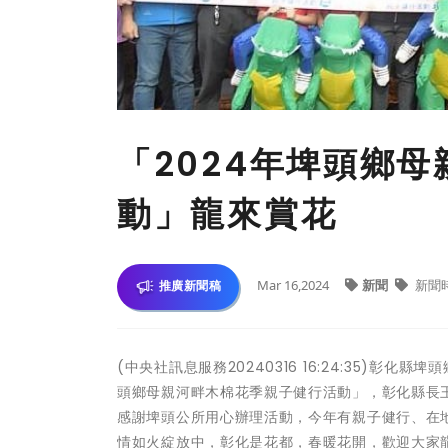
「2024年埤頭鄉
動」龍來賞花
Mar 16,2024
新聞
新聞
推廣新聞稿
(中央社訊息服務20240316 16:24:35)彰
頭鄉母親河畔木棉花季親子健行活動」，彰化縣長
感謝埤頭公所用心辦理活動，今年有親子健行、在
情如火綻放中，彰化是花都，春暖花開，歡迎大家