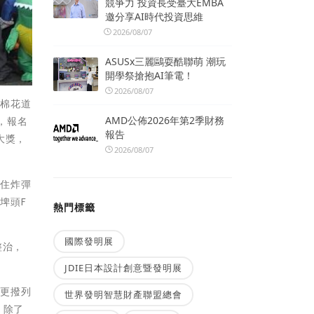
競爭力 投資長受臺大EMBA
邀分享AI時代投資思維
2026/08/07
ASUSx三麗鷗耍酷聯萌 潮玩
開學祭搶抱AI筆電！
2026/08/07
木棉花道
AMD公佈2026年第2季財務
，報名
報告
大獎，
2026/08/07
接住炸彈
埤頭F
熱門標籤
國際發明展
整治，
JDIE日本設計創意暨發明展
，更撥列
世界發明智慧財產聯盟總會
，除了