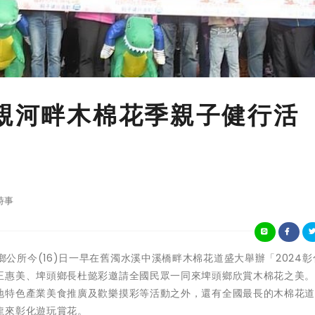
母親河畔木棉花季親子健行活
時事
化縣埤頭鄉公所今(16)日一早在舊濁水溪中溪橋畔木棉花道盛大舉辦「2024
王惠美、埤頭鄉長杜懿彩邀請全國民眾一同來埤頭鄉欣賞木棉花之美
地特色產業美食推廣及歡樂摸彩等活動之外，還有全國最長的木棉花
龍來彰化遊玩賞花。