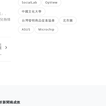
SocialLab
OpView
中國文化大學
花」、
花兒熱情
台灣發明商品促進協會
北市圖
ASUS
Microchip
篇
訓
.
析新聞稿成效