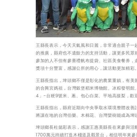
王縣長表示，今天天氣風和日麗，非常適合親子一
的推廣，縣府也不遺餘力的支持活動，讓更多民眾
參加的人不但有參賽禮帆布提袋、社區美食餐券，走
獎項十分豐富，感謝公所的用心，讓活動更加精彩
王縣長指出，埤頭鄉不僅是彰化的農業重鎮，有美
的合興宮媽祖，台灣穀堡稻米博物館、冰粽發明館
4」-台粳9號米、蔥、包心白菜、平地高接梨，歡
王縣長指出，縣府近期向中央爭取水環境整體改善計
將讓在地的台灣伯樂、木棉花、台灣欒樹能成為埤
埤頭鄉長杜懿彩表示，感謝王惠美縣長在來參與活
1700萬元持續打造木棧道及觀景台，相信明年來