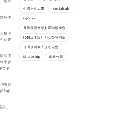
來，期待
中國文化大學
SocialLab
化野鳥學
OpView
世界發明智慧財產聯盟總會
得天獨厚
JDIE日本設計創意暨發明展
，令前來
台灣發明商品促進協會
期南路鷹
Microchip
永春分館
野鳥學會
，主要有
上午9時
來參加的
場景，