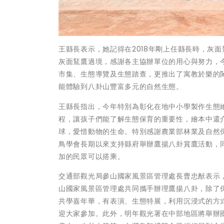
王縣長表示，她記得在2018年剛上任縣長時，灰
灰面鵟鷹過境，感謝各主協辦單位的用心與努力，
市集、生態導覽及生態踏查，更推出了寓教於樂的
能體驗到八卦山豐富多元的自然生態。
王縣長指出，今年特別為彰化在地中小學製作生態
程，讓孩子們能了解生態保育的重要性，繪本中還
球，愛惜動物的生命。特別感謝農業部林業及自然
鳥學會長期以來支持縣府舉辦鷹揚八卦賞鷹活動，
加的民眾可以搭乘。
交通部觀光局參山國家風景區管理處長曹忠猷表示
山國家風景區管理處共同攜手辦理鷹揚八卦，除了保
共學嘉年華，有表演、生態特展，利用沉浸式的方
迎大家參加。此外，明年觀光署在中部地區將舉辦