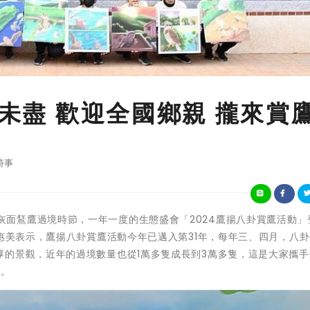
友未盡 歡迎全國鄉親 攏來賞
時事
又是八卦山灰面鵟鷹過境時節，一年一度的生態盛會「2024鷹揚八卦賞鷹活動
王惠美表示，鷹揚八卦賞鷹活動今年已邁入第31年，每年三、四月，八
厚的景觀，近年的過境數量也從1萬多隻成長到3萬多隻，這是大家攜手
鷹。