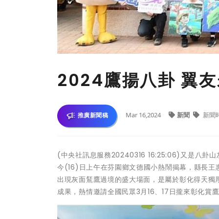
2024鷹揚八卦 翼
Mar 16,2024
新聞
新聞
推廣新聞稿
(中央社訊息服務20240316 16:25:06)
今(16)日上午在芬園鄉文德國小熱鬧揭幕，縣長
出現灰面鵟鷹過境的盛大場面，是屬於彰化得天獨
成果，熱情邀請全國民眾3月16、17日攏來彰化賞