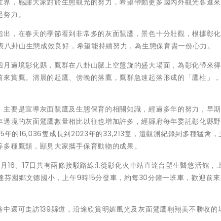
世界，感謝大家對於生態觀光的努力，希望帶動更多國內外觀光客進
起努力。
指出，在春天的季節看到非常多的灰面鵟鷹，景色十分壯觀，根據彰
代表八卦山生態成效良好，希望能持續努力，為生態保育盡一份心力。
四月過境彰化縣，鷹群在八卦山脈上空盤旋的盛大場面，為彰化帶來
前來賞鷹。清晨的起鷹、傍晚的落鷹，鷹群急速起落形成的「鷹柱」
，主要是宣導灰面鵟鷹及生態保育的相關知識，經過多年的努力，早
年過境的灰面鵟鷹數量相比以往也增加許多，經縣府每年委託彰化縣
的16,036隻成長到2023年的33,213隻，還觀測紀錄到多種猛禽
等多種鷹類，顯見大家攜手保育動物的成果。
16、17日共有兩條接駁路線:1.從彰化火車站直達台塑生醫悠活館，
達芬園鄉文德國小，上午9時15分發車，約每30分鐘一班車，歡迎前
中還可走訪139縣道，沿途欣賞明媚風光及灰面鵟鷹翱翔美不勝收的