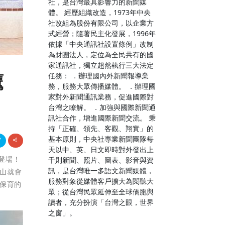
社，是台灣最具影響力的新聞媒
體。 經歷組織改造，1973年中央
社改組為股份有限公司，以企業方
式經營；隨著民主化發展，1996年
依據「中央通訊社設置條例」改制
為財團法人，定位為全民共有的國
家通訊社，獨立超然執行三大法定
任務： ．辦理國內外新聞報導業
鷹
務，服務大眾傳播媒體。 ．辦理國
家對外新聞通訊業務，促進國際對
台灣之瞭解。 ．加強與國際新聞通
訊社合作，增進國際新聞交流。 秉
持「正確、領先、客觀、翔實」的
基本原則，中央社專業新聞團隊每
天以中、英、日文即時對外發出上
」登場！
千則新聞、照片、圖表、影音與資
訊，是台灣唯一多語文新聞媒體，
卦山就會
服務對象從媒體客戶擴大為閱聽大
保育的
眾；從台灣民眾延伸至全球僑胞與
讀者，充分扮演「台灣之眼，世界
之窗」。