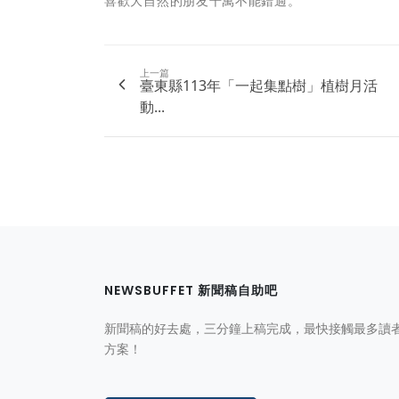
喜歡大自然的朋友千萬不能錯過。
上一篇
臺東縣113年「一起集點樹」植樹月活
動...
NEWSBUFFET 新聞稿自助吧
新聞稿的好去處，三分鐘上稿完成，最快接觸最多讀
方案！