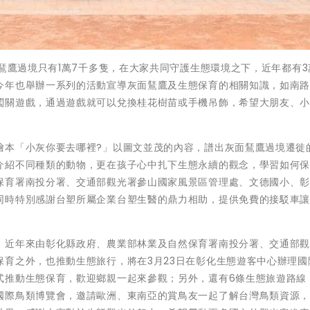
面鵟鷹過境只有1萬7千多隻，在大家共同守護生態環境之下，近年都有3
今年也舉辦一系列的活動宣導灰面鵟鷹及生態保育的相關知識，如南
闖關遊戲，通過遊戲就可以兌換桂花樹苗或手機吊飾，希望大朋友、
繪本「小灰你要去哪裡?」以圖文並茂的內容，譜出灰面鵟鷹過境遷徙
介紹不同種類的動物，更在孩子心中扎下生態永續的觀念，學習如何
保育署南投分署、交通部觀光署參山國家風景區管理處、文德國小、
同時特別感謝台塑所屬企業台塑生醫的鼎力相助，提供免費的接駁車
，近年來由彰化縣政府、農業部林業及自然保育署南投分署、交通部
育之外，也推動生態旅行，將在3月23日在彰化生態遊客中心辦理國
式推動生態保育，歡迎鄉親一起來參觀；另外，還有6條生態旅遊路線
國際鳥類博覽會，邀請歐洲、東南亞的賞鳥友一起了解台灣鳥類資源