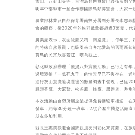
雪山、八卦山等等，台灣鳥類博覽會已經拓展到全
明年中部縣市一起合作辦國際鳥類博覽會，大家一
農業部林業及自然保育署南投分署副分署長李志珉
會的觀察，從2020年的族群數量都超過3萬隻，
農業處表示，灰面鵟鷹又稱「南路鷹」，每年三、
的特殊自然景觀，也吸引來自各地愛鳥的舊雨新知
賞鳥的民眾欣喜若狂、嘆為觀止。
彰化縣政府辦理「鷹揚八卦賞鷹活動」已行之有年
過境遷徙「一萬死九千」的情景早已不復存在，近
進行灰面鵟鷹過境遷徙的數量調查中發現，已從2015年
鳳頭蒼鷹、大冠鷲、松雀鷹、蜂鷹、黑翅鳶、遊隼
本次活動由台塑所屬企業提供免費接駁車接送，在3月
發車，約每30分鐘一班車；2.從台塑生醫悠活館直
朋友多加利用。
縣長王惠美歡迎全國鄉親朋友到彰化來賞鷹，在旅途