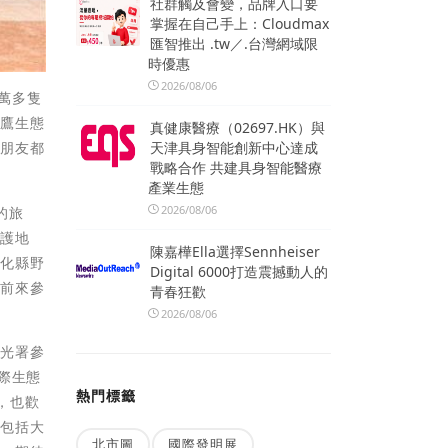
社群觸及會變，品牌入口要
掌握在自己手上：Cloudmax
匯智推出 .tw／.台灣網域限
時優惠
2026/08/06
萬多隻
路鷹生態
真健康醫療（02697.HK）與
天津具身智能創新中心達成
小朋友都
戰略合作 共建具身智能醫療
產業生態
2026/08/06
的旅
保護地
陳嘉樺Ella選擇Sennheiser
彰化縣野
Digital 6000打造震撼動人的
讓前來參
青春狂歡
2026/08/06
觀光署參
際生態
熱門標籤
，也歡
，包括大
北市圖
國際發明展