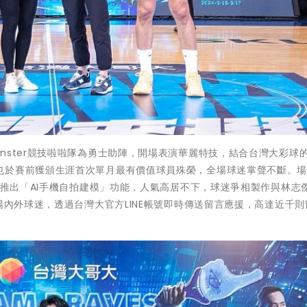
nster競技啦啦隊為勇士助陣，開場表演華麗特技，結合台灣大彩球
也於賽前獲頒生涯首次單月最有價值球員殊榮，全場球迷掌聲不斷。
，並推出「AI手機自拍建模」功能，人氣高居不下，球迷爭相製作與林志
場內外球迷，透過台灣大官方LINE帳號即時傳送留言應援，高達近千則