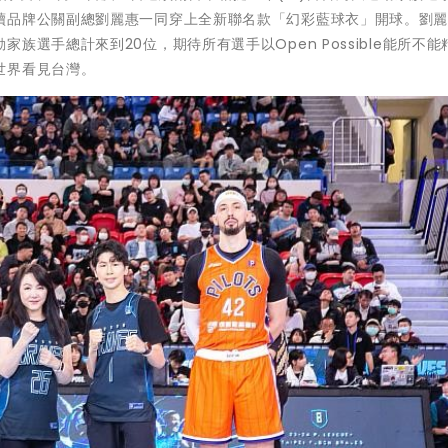
續品牌公關副總劉麗惠一同穿上全新聯名款「幻彩藍球衣」開球。劉
選手總計來到20位，期待所有選手以Open Possible能所不能
世界看見台灣。