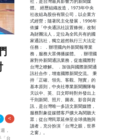
社，是台灣最具影響力的新聞媒
體。 經歷組織改造，1973年中央
社改組為股份有限公司，以企業方
式經營；隨著民主化發展，1996年
依據「中央通訊社設置條例」改制
為財團法人，定位為全民共有的國
家通訊社，獨立超然執行三大法定
任務： ．辦理國內外新聞報導業
們
務，服務大眾傳播媒體。 ．辦理國
家對外新聞通訊業務，促進國際對
射
台灣之瞭解。 ．加強與國際新聞通
訊社合作，增進國際新聞交流。 秉
持「正確、領先、客觀、翔實」的
基本原則，中央社專業新聞團隊每
天以中、英、日文即時對外發出上
千則新聞、照片、圖表、影音與資
訊，是台灣唯一多語文新聞媒體，
服務對象從媒體客戶擴大為閱聽大
眾；從台灣民眾延伸至全球僑胞與
讀者，充分扮演「台灣之眼，世界
題週，
之窗」。
手「台