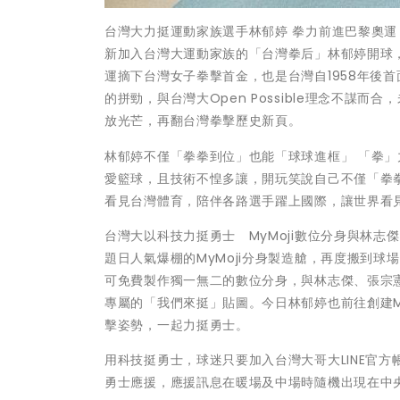
台灣大力挺運動家族選手林郁婷 拳力前進巴黎奧運
新加入台灣大運動家族的「台灣拳后」林郁婷開球
運摘下台灣女子拳擊首金，也是台灣自1958年後
的拼勁，與台灣大Open Possible理念不
放光芒，再翻台灣拳擊歷史新頁。
林郁婷不僅「拳拳到位」也能「球球進框」 「拳」力
愛籃球，且技術不惶多讓，開玩笑說自己不僅「拳
看見台灣體育，陪伴各路選手躍上國際，讓世界看
台灣大以科技力挺勇士 MyMoji數位分身與林
題日人氣爆棚的MyMoji分身製造艙，再度搬到
可免費製作獨一無二的數位分身，與林志傑、張宗
專屬的「我們來挺」貼圖。今日林郁婷也前往創建M
擊姿勢，一起力挺勇士。
用科技挺勇士，球迷只要加入台灣大哥大LINE官
勇士應援，應援訊息在暖場及中場時隨機出現在中