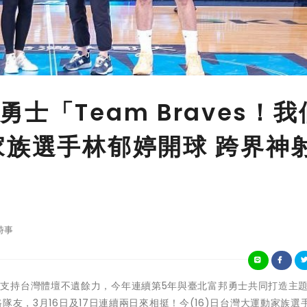
士「Team Braves！我
家族選手林郁婷開球 跨界神
時事
 台灣大哥大支持台灣體壇不遺餘力，今年連續第5年與臺北富邦勇士共同打造主
路隊友，3月16日及17日連續兩日來相挺！今(16)日台灣大運動家族選