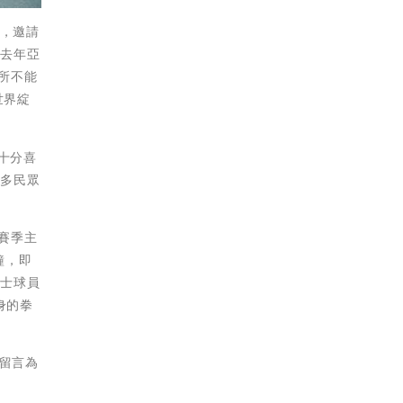
分，邀請
婷去年亞
所不能
世界綻
己十分喜
更多民眾
賽季主
鐘，即
勇士球員
身的拳
時留言為