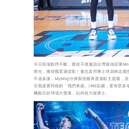
今日現場歡呼不斷，賽前不僅邀請台灣最強冠軍Mo
燈光，獲得觀眾滿堂彩！臺北富邦勇士球員林志傑
不遑多讓，MyMoji分身製造艙再度進駐主題週
宗憲虛實同框的「我們來挺」LINE貼圖，更有眾多
機顯示於球場大螢幕，以科技力挺勇士。