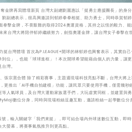
 奪金牌再寫體壇新頁 台灣大副總劉麗惠以「挺勇士應援團長」的身
，劉副總表示，很高興邀請到郁婷拳拳相挺、助力勇士，同時恭賀郁
首面拳擊金牌，不畏艱難的取得2024奧運資格，其持之以恆的毅力、能
謀而合，未來台灣大將陪伴郁婷繼續努力，劍指奧運金牌，讓台灣女子拳擊在
挺台灣體壇 首次為P.LEAGUE+開球的林郁婷也興奮表示，其實自
拳到位」，也能「球球進框」！本次開球希望能藉由個人的力量，讓
見台灣。
志傑、張宗憲合體 除了精彩賽事，主題週現場科技亮點不斷，台灣大將上
球場，更推出「AI手機自拍建模」功能，讓民眾只要使用手機，僅需幾秒
憲等人氣球員，及台灣大運動家族選手們，大玩虛實同框，並建置與
yMoji數位分身，同時與現場粉絲逗趣互動，邀請粉絲一起學數位分
方帳號，輸入關鍵字「我們來挺」，即可結合場內外球迷數位互動，即
央大螢幕，將賽事氣氛推升到更高點。