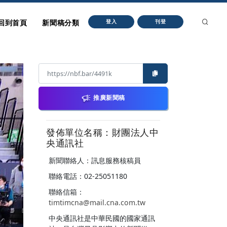
回到首頁
新聞稿分類
登入
刊登
推廣新聞稿
發佈單位名稱：財團法人中
央通訊社
新聞聯絡人：訊息服務核稿員
聯絡電話：02-25051180
聯絡信箱：
timtimcna@mail.cna.com.tw
中央通訊社是中華民國的國家通訊