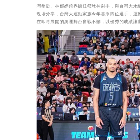
灣拳后」林郁婷跨界擔任籃球神射手，與台灣大永
現場分享，台灣大運動家族今年喜添四位選手，運動家族
在即將展開的奧運舞台奮戰不懈，以優秀的成績讓