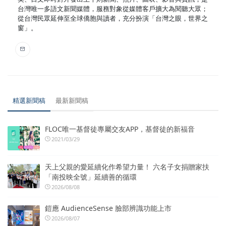
台灣唯一多語文新聞媒體，服務對象從媒體客戶擴大為閱聽大眾；
從台灣民眾延伸至全球僑胞與讀者，充分扮演「台灣之眼，世界之
窗」。
精選新聞稿
最新新聞稿
FLOC唯一基督徒專屬交友APP，基督徒的新福音
2021/03/29
天上父親的愛延續化作希望力量！ 六名子女捐贈家扶
「南投映全號」延續善的循環
2026/08/08
鎧應 AudienceSense 臉部辨識功能上市
2026/08/07