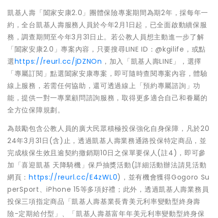
凱基人壽「闔家安康2.0」團體保險專案期間為期2年，採每年一
約，全台凱基人壽服務人員於今年2月1日起，已全面啟動續保服
務，調查期間至今年3月31日止。若公教人員想主動進一步了解
「闔家安康2.0」專案內容，只要搜尋LINE ID：@kgilife，或點
選
https://reurl.cc/jDZNOn
，加入「凱基人壽LINE」，選擇
「專屬訂閱」點選闔家安康專案，即可隨時查閱專案內容，體驗
線上服務，若需任何協助，還可透過線上「預約專屬諮詢」功
能，提供一對一專業顧問諮詢服務，取得更多適合自己和眷屬的
全方位保障規劃。
為鼓勵包含公教人員的廣大民眾積極投保強化自身保障，凡於20
24年3月31日(含)止，透過凱基人壽業務通路投保特定商品，並
完成核保生效且逾契約撤銷期10日之保單要保人(註4)，即可參
加「喜迎凱基 天降騎機」保戶抽獎活動(詳細活動辦法請見活動
網頁：
https://reurl.cc/E4zWL0
)，並有機會獲得Gogoro Su
perSport、iPhone 15等多項好禮；此外，透過凱基人壽業務員
投保三項指定商品「凱基人壽基業長青美元利率變動型終身壽
險-定期給付型」、「凱基人壽基富年年美元利率變動型終身保