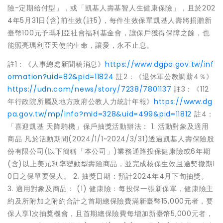
險-定期給付型」，或「凱基人壽基智人生健康保險」，且於202
4年5月31日(含)前生效(註5)，每件生效保單凱基人壽將捐贈新
臺幣100元予瑪利亞社會福利基金會，讓保戶獲得保障之餘，也
能照亮瑪利亞天使的生命，讓愛，永不止息。
註1：《人事總處新聞稿消息》
https://www.dgpa.gov.tw/inf
ormation?uid=82&pid=11824
註2：《退休軍公教調薪4％》
https://udn.com/news/story/7238/7801137
註3：《112
年行政院所屬及地方政府公教人力統計年報》
https://www.dg
pa.gov.tw/mp/info?mid=328&uid=499&pid=11812
註4：
「喜迎凱基 天降騎機」保戶抽獎活動辦法： 1. 活動對象及適用
商品 凡於活動期間(2024/1/1~2024/3/31)透過凱基人壽保險股
份有限公司(以下簡稱「本公司」)業務通路投保健康險或6年期
(含)以上美元利率變動型壽險商品，並完成核保生效且逾契撤期1
0日之保單要保人。 2. 抽獎日期：預計2024年4月下旬抽獎。
3. 適用對象及商品： (1) 健康險：每投保一張新保單，健康險主
約及所附加之附約合計之首期總保險費滿新臺幣15,000元者，要
保人享1次抽獎機會，且首期總保險費每增加新臺幣5,000元者，