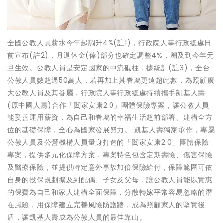
全國公教人員薪水今年起調升4%(註1)，行政院人事行政總處日
前宣布(註2)，月退休金(俸)部分也確定調整4%，溯及到今年元
旦生效。公教人員是安定國家的中流砥柱，據統計(註3)，全台
公教人員數超過50萬人，若再加上其眷屬更遠超此數，為照顧廣
大公教人員及其眷屬，行政院人事行政總處持續攜手凱基人壽
(原中國人壽)合作「闔家安康2.0」團體保險專案，讓公教人員
能妥善運用薪資，為自己和眷屬的幸福生活超前部署、建構全方
位的基礎保障，全心為國家發展努力。 凱基人壽獨家承作，專屬
公教人員及公營機構人員量身打造的「闔家安康2.0」團體保險
專案，提供多元化保障方案，專案特色包含定期壽險、傷害保險
及醫療保險，並提供特定意外事故加倍保險給付，保障範圍可依
自身的投保規劃擴及到配偶、子女及父母，讓公教人員能以實惠
的保費為自己和家人建構全面保障，分散轉嫁平常容易忽略的潛
在風險，用保障建立完善風險防護牆，成為照顧家人的堅實後
盾，讓凱基人壽成為公教人員的最佳靠山。