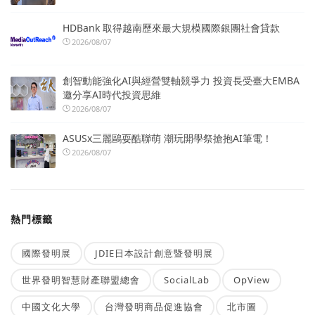
HDBank 取得越南歷來最大規模國際銀團社會貸款
2026/08/07
創智動能強化AI與經營雙軸競爭力 投資長受臺大EMBA
邀分享AI時代投資思維
2026/08/07
ASUSx三麗鷗耍酷聯萌 潮玩開學祭搶抱AI筆電！
2026/08/07
熱門標籤
國際發明展
JDIE日本設計創意暨發明展
世界發明智慧財產聯盟總會
SocialLab
OpView
中國文化大學
台灣發明商品促進協會
北市圖