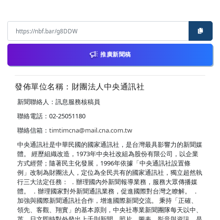
推廣新聞稿
發佈單位名稱：財團法人中央通訊社
新聞聯絡人：訊息服務核稿員
聯絡電話：02-25051180
聯絡信箱：
timtimcna@mail.cna.com.tw
中央通訊社是中華民國的國家通訊社，是台灣最具影響力的新聞媒
體。 經歷組織改造，1973年中央社改組為股份有限公司，以企業
方式經營；隨著民主化發展，1996年依據「中央通訊社設置條
例」改制為財團法人，定位為全民共有的國家通訊社，獨立超然執
行三大法定任務： ．辦理國內外新聞報導業務，服務大眾傳播媒
體。 ．辦理國家對外新聞通訊業務，促進國際對台灣之瞭解。 ．
加強與國際新聞通訊社合作，增進國際新聞交流。 秉持「正確、
領先、客觀、翔實」的基本原則，中央社專業新聞團隊每天以中、
英、日文即時對外發出上千則新聞、照片、圖表、影音與資訊，是