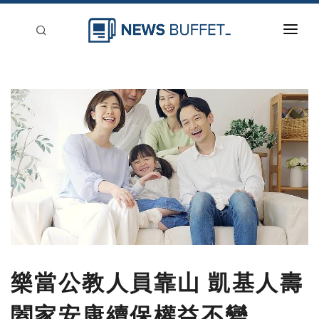
回到首頁
新聞稿分類
登入
刊登
樂當公教人員靠山 凱基人壽
闔家安康續保權益不變