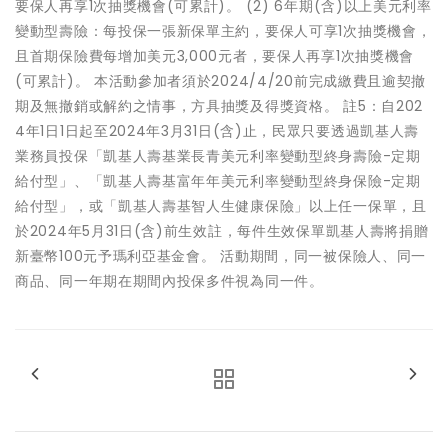
要保人再享1次抽獎機會(可累計)。 (2) 6年期(含)以上美元利率
變動型壽險：每投保一張新保單主約，要保人可享1次抽獎機會，
且首期保險費每增加美元3,000元者，要保人再享1次抽獎機會
(可累計)。 本活動參加者須於2024/4/20前完成繳費且逾契撤
期及無撤銷或解約之情事，方具抽獎及得獎資格。 註5：自202
4年1日1日起至2024年3月31日(含)止，民眾只要透過凱基人壽
業務員投保「凱基人壽基業長青美元利率變動型終身壽險-定期
給付型」、「凱基人壽基富年年美元利率變動型終身保險-定期
給付型」，或「凱基人壽基智人生健康保險」以上任一保單，且
於2024年5月31日(含)前生效註，每件生效保單凱基人壽將捐贈
新臺幣100元予瑪利亞基金會。 活動期間，同一被保險人、同一
商品、同一年期在期間內投保多件視為同一件。