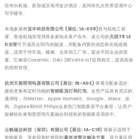
坦布尔机场、新加坡滨海湾金沙酒店，及阿布扎比世界贸易中心
写字楼等。
本地参展商
旨丰科技有限公司
(
展位
:
1A-E08)
曾与机电工程
署、香港机场管理局等多家知名客户合作。该公司的
无线
T8 LE
D
光管
可节省高达90%的能源，并配备内置的动态和光线感测
器，适用于停车场、楼梯、仓库和工厂等，迎合不同企业的需
要。它兼容Casambi、DALI 2和Valta IoT应用程式，提供高效
的照明管理。
杭州天都照明电器有限公司
(
展位
: 1B-A02)
将展示配备遥控、
颜色变换和定时功能的
智能吸顶灯和灯泡
。这些产品具有灵活的
通用性，与Matter、Apple Homekit、Google、Alexa、涂
鸦、Zigbee和HUE Philips众多热门智能家居平台兼容，让用户
能够轻松将智慧照明方案融合到现有的智能家居系统中。
云帆瑞达科技（深圳）有限公司
(
展位
: 1A-C18)
将展示适用于
智能家居、安老院和护养院的
毫米波雷达解决方案
。该方案应用