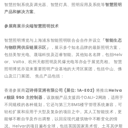
智慧控制系统及调光器、智慧灯具、照明应用及系统等
智慧照明
产品和解决方案
。
参展商展示尖端智慧照明技术
智慧照明博览与上海浦东智能照明联合会合作并设立
「智能生态
与物联网供应链展示区」
，展示多个知名品牌的最新照明方案，
包括美智光电、晟瑞科技及迈睿智能。其他知名名牌，包括Helv
ar、Valta、杭州天都照明及民爆光电等亦会于展览亮相。 智慧
照明博览亦迎来重要照明产业基地的大湾区展团，包括中山、佛
山及江门展团。 焦点产品包括：
香港参展商
迈诗得亚洲有限公司
(
展位
: 1A-E02)
将推出
Helva
r
舰级
950
主控制器
，该旗舰产品支援四个DALI-2网路，适用于
不同规模的各种规划，它还与第三方BMS楼宇管理系统兼容，可
轻松扩展和应用于大型及复杂的项目之中。其人工智能技术，更
能够不断自学及作出调整，以回应现代建筑物中不断变化的情
况。Helvar的项目遍布全球，包括英国国家美术馆、土耳其伊斯