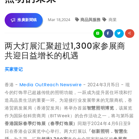
Mar 18,2024
商品與服務
商業
推廣新聞稿
两大灯展汇聚超过1,300家参展商
共迎日益增长的机遇
买家登记
香港 -
Media OutReach Newswire
- 2024年3月15日 - 现
今的灯饰早已超越传统的照明功能，一跃成为提升居住环境和打
造高品质生活的重要一环。为迎接行业发展带来的无限商机，香
港贸易发展局（香港贸发局）将举办首届
智慧照明博览
，该展览
作为国际创科营商周（BITWeek）的合作活动之一，将与第15届
香港国际春季灯饰展（春季灯饰展）
同期于2024年4月6日至9
日在香港会议展览中心举行。两大灯展以
「创新照明．智慧生
活」
为主题，汇聚
超過
1,300
家
来自七个国家和地区的
参展商
，