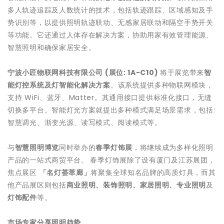
多人轨迹追踪及人数统计的技术，包括轨迹跟踪、区域感知及手
势识别等，以提供照明轨迹联动、无感家居联动和隔空手势开关
等功能。它还通过人体存在解决方案，协助用家有效管理能源、
智慧照明和确保家居安全。
宁波小匠物联网科技有限公司
(
展位
: 1A-C10)
将于展览带来
智
能灯控系统及灯智能化解决方案
。该系统提供多种物联网模块，
支持 WiFi、蓝牙、Matter。其通用接口提供标准化接口，无缝
切换多平台。智能灯光方案就提出多种模式满足场景需求，包括:
智慧调光、渐变光源、读写模式、阅读模式等。
与
智慧照明博览
同时举办的
春季灯饰展
，将继续成为多样化照明
产品的一站式商贸平台。
春季灯饰展除了设有厦门及江苏展团，
焦点展区
「名灯荟萃廊」
将聚集全球知名品牌的高质灯具，而其
他产品展区则包括
商业照明、装饰照明、家居照明、专业照明
及
灯饰配件
等。
市场专家分享照明趋势