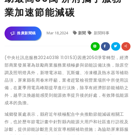
業加速節能減碳
Mar 18,2024
新聞
新聞時事
推廣新聞稿
(中央社訊息服務20240318 11:01:53)因應2050淨零轉型，經濟
部商業發展署為鼓勵商業服務業積極參與節能設備汰換，除原空
調及照明燈具外，新增電冰箱、瓦斯爐、冷凍櫃及熱水器等補助
品項，屏東縣長周春米呼籲，業者趕緊檢視營業場所中所使用設
備，在夏季用電高峰期提早進行汰換，除享有經濟部節能補助之
外，越早汰換越能感受到能源效率提升後的好處，有效降低能源
成本的負擔。
城鄉發展處表示，縣府近年積極配合中央推動節能減碳相關工
作，也於歷年節電計畫中針對縣內能源大用戶和社區進行訪視及
診斷，提供節能診斷意見並宣導相關補助措施；為協助屏東縣服