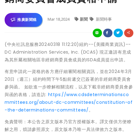
Mar 18,2024
新聞
新聞時事
推廣新聞稿
(中央社訊息服務20240318 11:12:20)紐約--(美國商業資訊)--
DC Administration Services, Inc. (DCAS) 現正邀請有意成
為其所屬相關地區非經銷商委員會成員的ISDA成員提出申請。
有意申請此一資格的各方應仔細審閱相關資訊，並在2024年3月
20日（週三）紐約時間下午5點前遞交已簽署的非經銷商委員會
參與函。 如欲進一步瞭解相關流程，以及下載非經銷商委員會參
與函的表格，請造訪:
https://www.cdsdeterminationsco
mmittees.org/about-dc-committees/constitution-of
-the-determinations-committees/
。
免責聲明：本公告之原文版本乃官方授權版本。譯文僅供方便瞭
解之用，煩請參照原文，原文版本乃唯一具法律效力之版本。