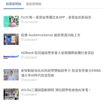
精選新聞稿
最新新聞稿
FLOC唯一基督徒專屬交友APP，基督徒的新福音
2021/03/29
鎧應 AudienceSense 臉部辨識功能上市
2026/08/07
HDBank 取得越南歷來最大規模國際銀團社會貸款
2026/08/07
創智動能強化AI與經營雙軸競爭力 投資長受臺大EMBA
邀分享AI時代投資思維
2026/08/07
ASUSx三麗鷗耍酷聯萌 潮玩開學祭搶抱AI筆電！
2026/08/07