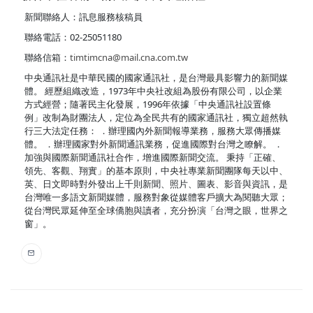
新聞聯絡人：訊息服務核稿員
聯絡電話：02-25051180
聯絡信箱：
timtimcna@mail.cna.com.tw
中央通訊社是中華民國的國家通訊社，是台灣最具影響力的新聞媒
體。 經歷組織改造，1973年中央社改組為股份有限公司，以企業
方式經營；隨著民主化發展，1996年依據「中央通訊社設置條
例」改制為財團法人，定位為全民共有的國家通訊社，獨立超然執
行三大法定任務： ．辦理國內外新聞報導業務，服務大眾傳播媒
體。 ．辦理國家對外新聞通訊業務，促進國際對台灣之瞭解。 ．
加強與國際新聞通訊社合作，增進國際新聞交流。 秉持「正確、
領先、客觀、翔實」的基本原則，中央社專業新聞團隊每天以中、
英、日文即時對外發出上千則新聞、照片、圖表、影音與資訊，是
台灣唯一多語文新聞媒體，服務對象從媒體客戶擴大為閱聽大眾；
從台灣民眾延伸至全球僑胞與讀者，充分扮演「台灣之眼，世界之
窗」。