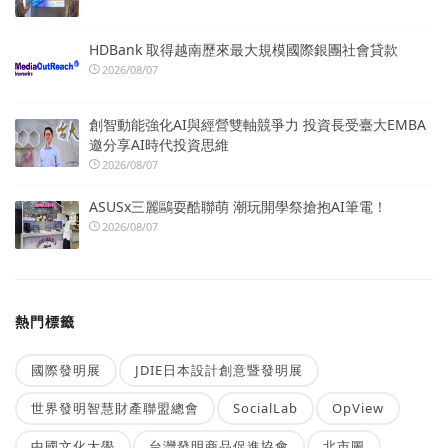
HDBank 取得越南歷來最大規模國際銀團社會貸款
2026/08/07
創智動能強化AI與經營雙軸競爭力 投資長受臺大EMBA
邀分享AI時代投資思維
2026/08/07
ASUSx三麗鷗耍酷聯萌 潮玩開學祭搶抱AI筆電！
2026/08/07
熱門標籤
國際發明展
JDIE日本設計創意暨發明展
世界發明智慧財產聯盟總會
SocialLab
OpView
中國文化大學
台灣發明商品促進協會
北市圖