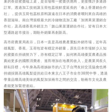
巢的香甜蜜棗端上桌，是全場唯一蜜棗供應商，更接獲許多通路
訂單。透過加工技術讓玉荷包荔枝鮮度延長的「春上香運銷合作
社」，提供玉荷包荔枝原料讓遠在日本的消費者嚐到來自高雄的
香甜滋味。南台灣規模最大的冷鏈物流加工廠「加洲果菜運銷合
作社」及高雄香蕉外銷主力「旗山果菜運銷合作社」皆有日本大
型通路超市接洽，期盼外銷量再創新高。
高市府農業局表示，日本一直是高雄農產重點外銷市場，近年高
雄鳳梨、香蕉、玉荷包皆有穩定外銷量，原先日本市場鮮少人知
的蜜棗在持續努力下，亦有穩定訂單，如何將高雄優質農產品推
薦給更多的國際消費者、進而增加在地農民收入，是農業局長久
耕耘目標，今年身為高雄姊妹市的八王子台灣友好交流協會也將
持續採購高雄鳳梨提供給日本東京八王子市全市38間中學，透過
學童品嚐高雄美味的鳳梨加深兩市之間的交流，盼兩市文化及農
產能更加緊密連結。