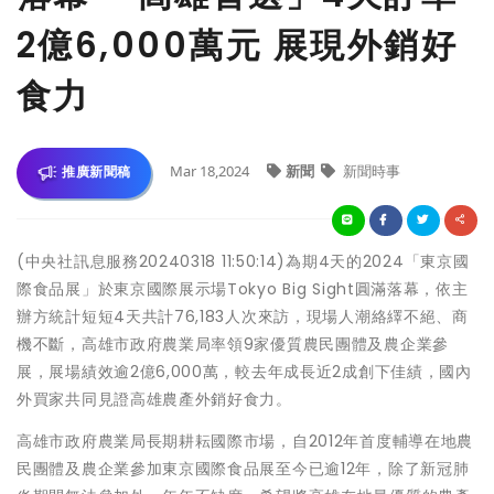
2億6,000萬元 展現外銷好
食力
Mar 18,2024
新聞
新聞時事
推廣新聞稿
(中央社訊息服務20240318 11:50:14)為期4天的2024「東京國
際食品展」於東京國際展示場Tokyo Big Sight圓滿落幕，依主
辦方統計短短4天共計76,183人次來訪，現場人潮絡繹不絕、商
機不斷，高雄市政府農業局率領9家優質農民團體及農企業參
展，展場績效逾2億6,000萬，較去年成長近2成創下佳績，國內
外買家共同見證高雄農產外銷好食力。
高雄市政府農業局長期耕耘國際市場，自2012年首度輔導在地農
民團體及農企業參加東京國際食品展至今已逾12年，除了新冠肺