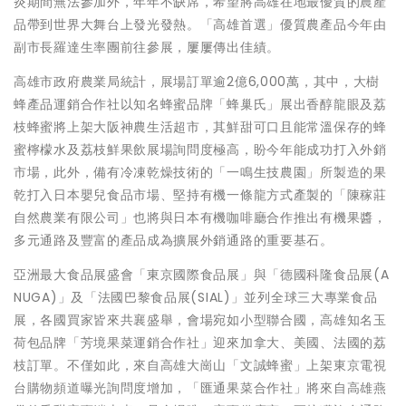
炎期間無法參加外，年年不缺席，希望將高雄在地最優質的農產
品帶到世界大舞台上發光發熱。「高雄首選」優質農產品今年由
副市長羅達生率團前往參展，屢屢傳出佳績。
高雄市政府農業局統計，展場訂單逾2億6,000萬，其中，大樹
蜂產品運銷合作社以知名蜂蜜品牌「蜂巢氏」展出香醇龍眼及荔
枝蜂蜜將上架大阪神農生活超市，其鮮甜可口且能常溫保存的蜂
蜜檸檬水及荔枝鮮果飲展場詢問度極高，盼今年能成功打入外銷
市場，此外，備有冷凍乾燥技術的「一鳴生技農園」所製造的果
乾打入日本嬰兒食品市場、堅持有機一條龍方式產製的「陳稼莊
自然農業有限公司」也將與日本有機咖啡廳合作推出有機果醬，
多元通路及豐富的產品成為擴展外銷通路的重要基石。
亞洲最大食品展盛會「東京國際食品展」與「德國科隆食品展(A
NUGA)」及「法國巴黎食品展(SIAL)」並列全球三大專業食品
展，各國買家皆來共襄盛舉，會場宛如小型聯合國，高雄知名玉
荷包品牌「芳境果菜運銷合作社」迎來加拿大、美國、法國的荔
枝訂單。不僅如此，來自高雄大崗山「文誠蜂蜜」上架東京電視
台購物頻道曝光詢問度增加，「匯通果菜合作社」將來自高雄燕