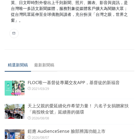
英、日文即時對外發出上千則新聞、照片、圖表、影音與資訊，是
台灣唯一多語文新聞媒體，服務對象從媒體客戶擴大為閱聽大眾；
從台灣民眾延伸至全球僑胞與讀者，充分扮演「台灣之眼，世界之
窗」。
精選新聞稿
最新新聞稿
FLOC唯一基督徒專屬交友APP，基督徒的新福音
2021/03/29
天上父親的愛延續化作希望力量！ 六名子女捐贈家扶
「南投映全號」延續善的循環
2026/08/08
鎧應 AudienceSense 臉部辨識功能上市
2026/08/07