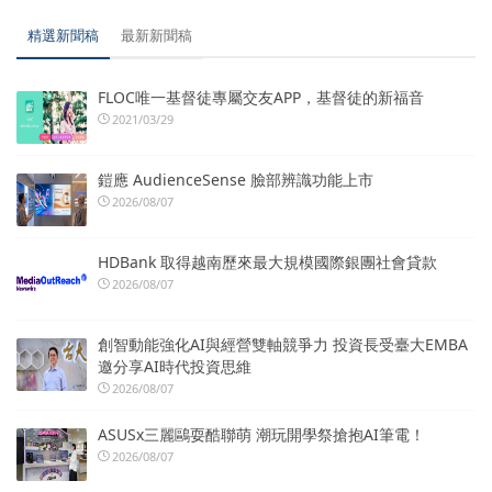
精選新聞稿
最新新聞稿
FLOC唯一基督徒專屬交友APP，基督徒的新福音
2021/03/29
鎧應 AudienceSense 臉部辨識功能上市
2026/08/07
HDBank 取得越南歷來最大規模國際銀團社會貸款
2026/08/07
創智動能強化AI與經營雙軸競爭力 投資長受臺大EMBA
邀分享AI時代投資思維
2026/08/07
ASUSx三麗鷗耍酷聯萌 潮玩開學祭搶抱AI筆電！
2026/08/07