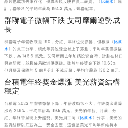
晶片也成功去庫存化，優異表現反映在員工薪資。《
比薪水
》統
計，聯發科的平均年薪為 194.3 萬元，蟬聯冠軍。
群聯電子微幅下跌 艾司摩爾逆勢成
長
群聯電子年營收衰退 19%，分紅、年終也受影響，但根據《
比薪
水
》的員工分享，績效等其他獎金補上了落差，平均年薪僅微幅
下跌，為 146.6 萬元。艾司摩爾去年加碼投資台灣，計劃在林口
興建新廠，並且佈局歐洲供應鏈。雖然年終獎金下跌 10.63%，
但月薪及保障的 5 個月分紅不減反超，平均年薪為 130.2 萬元。
台積電年終獎金爆漲 美光薪資結構
穩定
台積電 2023 年營收微幅下降，年薪波動卻不大，年終獎金還爆
漲近 21.6%，平均年薪為 119.5 萬元。美光的年薪、月薪、分
紅、年終皆呈現上升趨勢。美光員工向《
比薪水
》分享，美光的
薪資結構以底薪為主，獎金固定，這也是美光平均年薪維持水