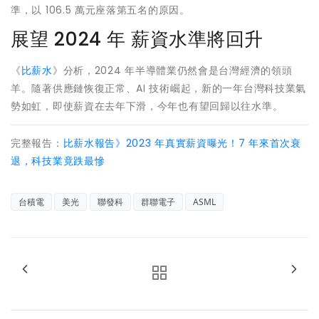
準，以 106.5 萬元座落第五名的原因。
展望 2024 年 薪資水準將回升
《
比薪水
》分析，2024 年半導體業仍然會是台灣經濟的領頭
羊。隨著供應鏈恢復正常、AI 技術崛起，新的一年台灣科技業氣
勢如虹，即使薪資在去年下滑，今年也有望回歸以往水準。
完整報告：
比薪水報告》2023 年真實薪資曝光！7 年來首次衰
退，科技業竟跌最慘
台積電
美光
聯發科
群聯電子
ASML