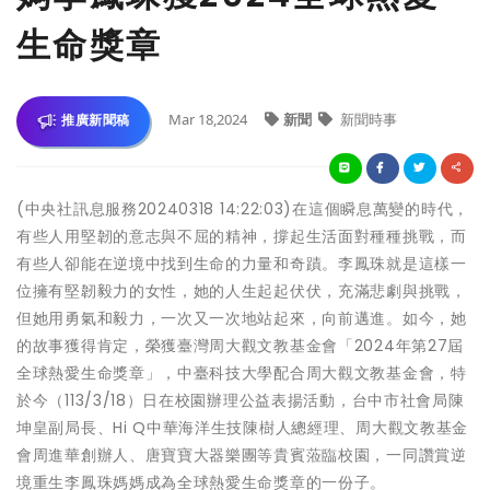
生命獎章
Mar 18,2024
新聞
新聞時事
推廣新聞稿
(中央社訊息服務20240318 14:22:03)在這個瞬息萬變的時代，
有些人用堅韌的意志與不屈的精神，撐起生活面對種種挑戰，而
有些人卻能在逆境中找到生命的力量和奇蹟。李鳳珠就是這樣一
位擁有堅韌毅力的女性，她的人生起起伏伏，充滿悲劇與挑戰，
但她用勇氣和毅力，一次又一次地站起來，向前邁進。如今，她
的故事獲得肯定，榮獲臺灣周大觀文教基金會「2024年第27屆
全球熱愛生命獎章」，中臺科技大學配合周大觀文教基金會，特
於今（113/3/18）日在校園辦理公益表揚活動，台中市社會局陳
坤皇副局長、Hi Q中華海洋生技陳樹人總經理、周大觀文教基金
會周進華創辦人、唐寶寶大器樂團等貴賓蒞臨校園，一同讚賞逆
境重生李鳳珠媽媽成為全球熱愛生命獎章的一份子。