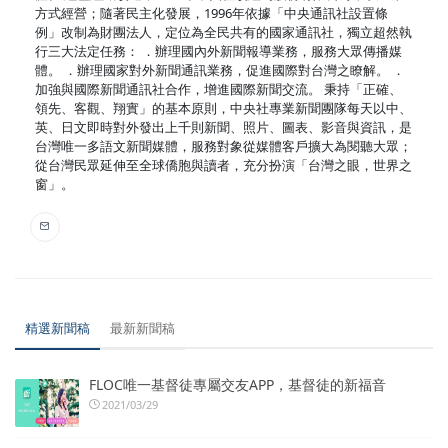
方式經營；隨著民主化發展，1996年依據「中央通訊社設置條
例」改制為財團法人，定位為全民共有的國家通訊社，獨立超然執
行三大法定任務： ．辦理國內外新聞報導業務，服務大眾傳播媒
體。 ．辦理國家對外新聞通訊業務，促進國際對台灣之瞭解。 ．
加強與國際新聞通訊社合作，增進國際新聞交流。 秉持「正確、
領先、客觀、翔實」的基本原則，中央社專業新聞團隊每天以中、
英、日文即時對外發出上千則新聞、照片、圖表、影音與資訊，是
台灣唯一多語文新聞媒體，服務對象從媒體客戶擴大為閱聽大眾；
從台灣民眾延伸至全球僑胞與讀者，充分扮演「台灣之眼，世界之
窗」。
精選新聞稿
最新新聞稿
FLOC唯一基督徒專屬交友APP，基督徒的新福音
2021/03/29