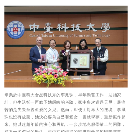
畢業於中臺科大食品科技系的李鳳珠，早年勤奮工作，貼補家
計，但生活卻一再給予她嚴峻的考驗，家中多次遭遇天災，最痛
苦的是失去至親至愛的女兒。然而，即使面對再大的逆境，李鳳
珠也沒有放棄，她決心要為自己和愛女一圓就學夢，重新振作起
來。她以超越年齡的決心和勇氣，一步步地克服學業上的困難，
成為一名傑出的學生，藉由在校習得的精湛廚藝參加國際賽事，