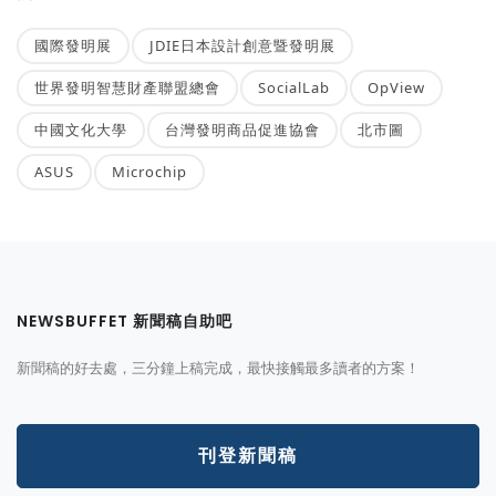
國際發明展
JDIE日本設計創意暨發明展
世界發明智慧財產聯盟總會
SocialLab
OpView
中國文化大學
台灣發明商品促進協會
北市圖
ASUS
Microchip
NEWSBUFFET 新聞稿自助吧
新聞稿的好去處，三分鐘上稿完成，最快接觸最多讀者的方案！
刊登新聞稿