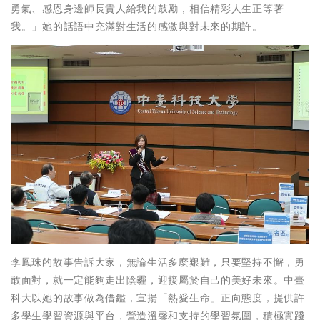
勇氣、感恩身邊師長貴人給我的鼓勵，相信精彩人生正等著
我。」她的話語中充滿對生活的感激與對未來的期許。
李鳳珠的故事告訴大家，無論生活多麼艱難，只要堅持不懈，勇
敢面對，就一定能夠走出陰霾，迎接屬於自己的美好未來。中臺
科大以她的故事做為借鑑，宣揚「熱愛生命」正向態度，提供許
多學生學習資源與平台，營造溫馨和支持的學習氛圍，積極實踐