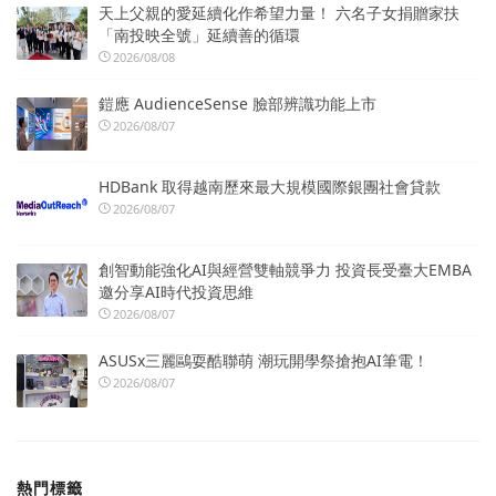
天上父親的愛延續化作希望力量！ 六名子女捐贈家扶
「南投映全號」延續善的循環
2026/08/08
鎧應 AudienceSense 臉部辨識功能上市
2026/08/07
HDBank 取得越南歷來最大規模國際銀團社會貸款
2026/08/07
創智動能強化AI與經營雙軸競爭力 投資長受臺大EMBA
邀分享AI時代投資思維
2026/08/07
ASUSx三麗鷗耍酷聯萌 潮玩開學祭搶抱AI筆電！
2026/08/07
熱門標籤