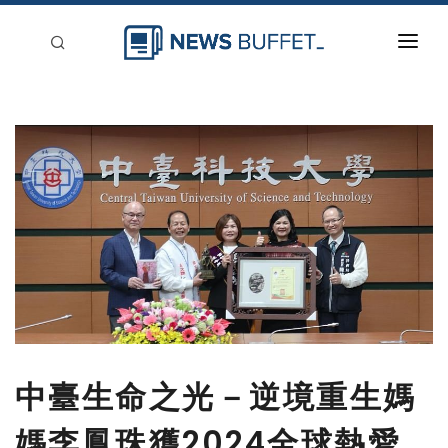
回到首頁
新聞稿分類
登入
刊登
中臺生命之光－逆境重生媽
媽李鳳珠獲2024全球熱愛