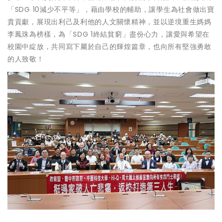
「SDG 10減少不平等」，藉由學校的輔助，讓學生為社會做出寶
貴貢獻，展現出利己及利他的人文關懷精神，並以逆境重生媽媽
李鳳珠為榜樣，為「SDG 1終結貧窮」盡份心力，讓愛與希望在
校園中綻放，共同寫下屬於自己的輝煌篇章，也向所有堅強勇敢
的人致敬！