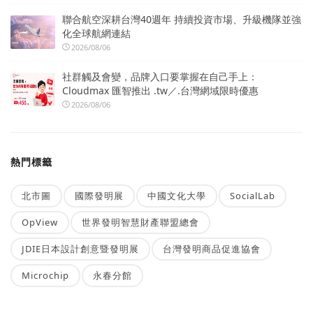
聯合航空深耕台灣40週年 持續投資市場、升級機隊並強
化全球航網連結
2026/08/06
社群觸及會變，品牌入口要掌握在自己手上：
Cloudmax 匯智推出 .tw／.台灣網域限時優惠
2026/08/06
熱門標籤
北市圖
國際發明展
中國文化大學
SocialLab
OpView
世界發明智慧財產聯盟總會
JDIE日本設計創意暨發明展
台灣發明商品促進協會
Microchip
永春分館