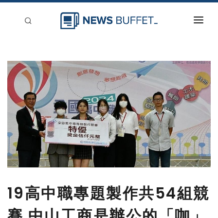
回到首頁
新聞稿分類
登入
刊登
19高中職專題製作共54組競
賽 中山工商是辦公的「咖」