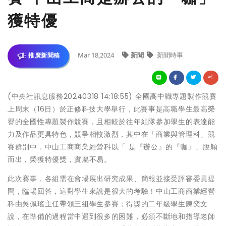
獲特優
Mar 18,2024
新聞
新聞時事
推廣新聞稿
(中央社訊息服務20240318 14:18:55) 全國高中職專題製作競賽
上周末（16日）於正修科技大學舉行，此賽事是高職學生最高榮
譽的全國性專題製作競賽，且相較於往年組隊參加學生的表達能
力及作品更具特色，競爭相較激烈，其中在「商業與管理科」競
賽群別中，中山工商商業經營科以「 是『辦公』的『咖』」脫穎
而出，榮獲特優獎，實屬不易。
此次賽事，各組需在會場展出研究成果、簡報並接受評審委員提
問，臨場回答，這對學生來說是很大的考驗！中山工商商業經營
科由吳佩瑤主任帶領三組學生參賽；得獎的二年級學生陳奕文
說，在準備的過程當中遇到很多的困難，必須不斷地和指導老師