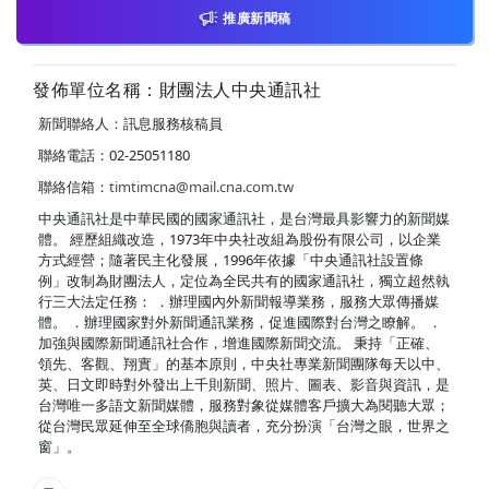
推廣新聞稿
發佈單位名稱：財團法人中央通訊社
新聞聯絡人：訊息服務核稿員
聯絡電話：02-25051180
聯絡信箱：
timtimcna@mail.cna.com.tw
中央通訊社是中華民國的國家通訊社，是台灣最具影響力的新聞媒
體。 經歷組織改造，1973年中央社改組為股份有限公司，以企業
方式經營；隨著民主化發展，1996年依據「中央通訊社設置條
例」改制為財團法人，定位為全民共有的國家通訊社，獨立超然執
行三大法定任務： ．辦理國內外新聞報導業務，服務大眾傳播媒
體。 ．辦理國家對外新聞通訊業務，促進國際對台灣之瞭解。 ．
加強與國際新聞通訊社合作，增進國際新聞交流。 秉持「正確、
領先、客觀、翔實」的基本原則，中央社專業新聞團隊每天以中、
英、日文即時對外發出上千則新聞、照片、圖表、影音與資訊，是
台灣唯一多語文新聞媒體，服務對象從媒體客戶擴大為閱聽大眾；
從台灣民眾延伸至全球僑胞與讀者，充分扮演「台灣之眼，世界之
窗」。