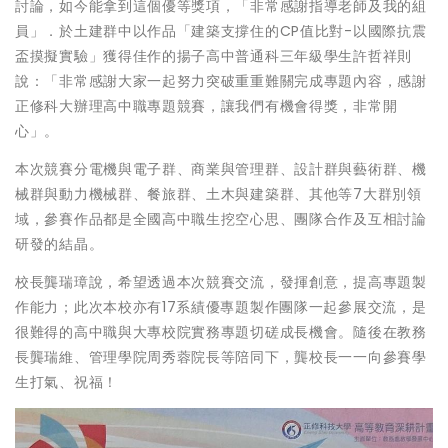
討論，如今能拿到這個優等獎項，「非常感謝指導老師及我的組
員」．於土建群中以作品「建築支撐住的CP值比對-以國際抗震
盃摸擬實驗」獲得佳作的揚子高中普通科三年級學生許哲祥則
說：「非常感謝大家一起努力突破重重難關完成專題內容，感謝
正修科大辦理高中職專題競賽，讓我們有機會得獎，非常開
心」。
本次競賽分電機與電子群、商業與管理群、設計群與藝術群、機
械群與動力機械群、餐旅群、土木與建築群、其他等7大群別領
域，參賽作品都是全國高中職生挖空心思、團隊合作及互相討論
研發的結晶。
校長龔瑞璋說，希望透過本次競賽交流，發揮創意，提高專題製
作能力；此次本校亦有17系績優專題製作團隊一起參展交流，是
很難得的高中職與大專校院實務專題切磋成長機會。隨後在教務
長龔瑞維、管理學院周秀蓉院長等陪同下，龔校長一一向參賽學
生打氣、祝福！