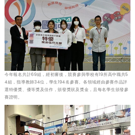
今年報名共計69組，經初審後，競賽參與學校有19所高中職共5
4組，指導教師34位，學生194名參賽。各領域經由參賽作品評
選特優獎、優等獎及佳作，頒發獎狀及獎金，且每名學生頒發參
賽證明。