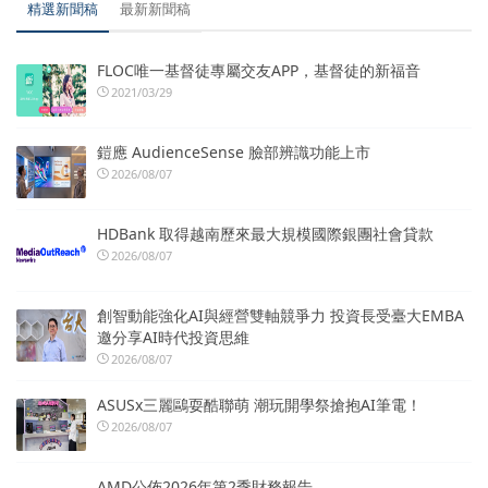
精選新聞稿
最新新聞稿
FLOC唯一基督徒專屬交友APP，基督徒的新福音
2021/03/29
鎧應 AudienceSense 臉部辨識功能上市
2026/08/07
HDBank 取得越南歷來最大規模國際銀團社會貸款
2026/08/07
創智動能強化AI與經營雙軸競爭力 投資長受臺大EMBA
邀分享AI時代投資思維
2026/08/07
ASUSx三麗鷗耍酷聯萌 潮玩開學祭搶抱AI筆電！
2026/08/07
AMD公佈2026年第2季財務報告