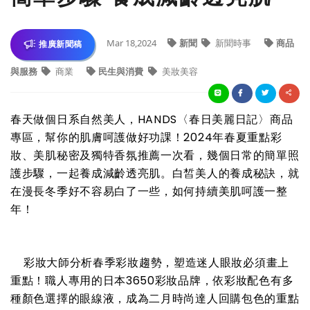
Mar 18,2024
新聞
新聞時事
商品
推廣新聞稿
與服務
商業
民生與消費
美妝美容
春天做個日系自然美人，HANDS〈春日美麗日記〉商品
專區，幫你的肌膚呵護做好功課！2024年春夏重點彩
妝、美肌秘密及獨特香氛推薦一次看，幾個日常的簡單照
護步驟，一起養成減齡透亮肌。白皙美人的養成秘訣，就
在漫長冬季好不容易白了一些，如何持續美肌呵護一整
年！
彩妝大師分析春季彩妝趨勢，塑造迷人眼妝必須畫上
重點！職人專用的日本3650彩妝品牌，依彩妝配色有多
種顏色選擇的眼線液，成為二月時尚達人回購包色的重點