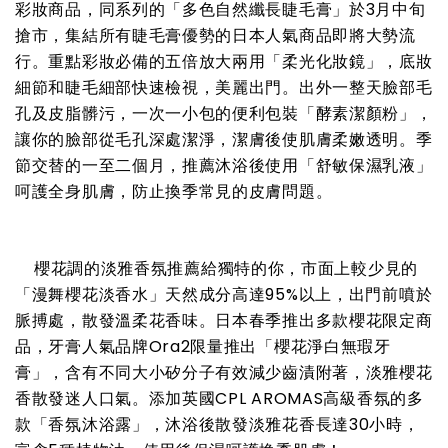
彩妝商品，同系列的「多色自然纖長睫毛膏」於3月中旬
搶市，集結所有睫毛膏優勢的日本人氣商品即將大勢流
行。重點彩妝必備的五倍放大兩用「柔光化妝鏡」，底妝
細節和睫毛細部快速檢視，美麗出門。出外一整天臉部毛
孔及皮脂髒污，一次一小包的便利包裝「酵素潔顏粉」，
讓你的臉部從毛孔深處潔淨，潔膚後使肌膚柔嫩透明。季
節交替的一至二個月，推薦沐浴後使用「舒敏保濕乳液」
呵護全身肌膚，防止換季常見的皮膚問題。
櫻花調的淡雅香氛推薦給獨特的你，市面上較少見的
「漫舞櫻花淡香水」天然成分高達95%以上，出門前噴於
脈搏處，散發溫柔花香味。日本春季推出多款櫻花限定商
品，牙膏人氣品牌Ora2限量推出「櫻花淨白無瑕牙
膏」，含有不同大小矽分子有效減少齒漬附著，淡雅櫻花
香散發迷人口氣。添加英國CPL AROMAS高級香氛的多
款「香氛沐浴露」，沐浴後散發淡雅花香長達30小時，