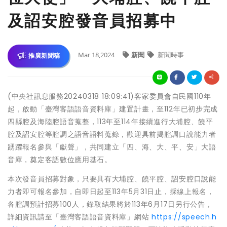
及詔安腔發音員招募中
Mar 18,2024
新聞
新聞時事
推廣新聞稿
(中央社訊息服務20240318 18:09:41)客家委員會自民國110年
起，啟動「臺灣客語語音資料庫」建置計畫，至112年已初步完成
四縣腔及海陸腔語音蒐整，113年至114年接續進行大埔腔、饒平
腔及詔安腔等腔調之語音語料蒐錄，歡迎具前揭腔調口說能力者
踴躍報名參與「獻聲」，共同建立「四、海、大、平、安」大語
音庫，奠定客語數位應用基石。
本次發音員招募對象，只要具有大埔腔、饒平腔、詔安腔口說能
力者即可報名參加，自即日起至113年5月31日止，採線上報名，
各腔調預計招募100人，錄取結果將於113年6月17日另行公告，
詳細資訊請至「臺灣客語語音資料庫」網站
https://speech.h