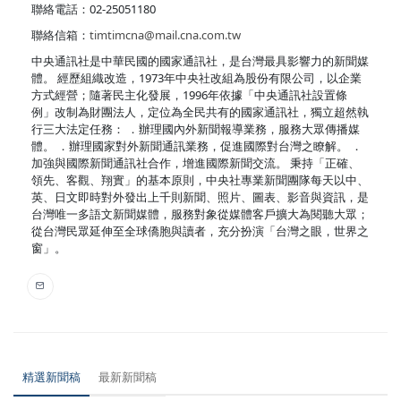
聯絡電話：02-25051180
聯絡信箱：
timtimcna@mail.cna.com.tw
中央通訊社是中華民國的國家通訊社，是台灣最具影響力的新聞媒
體。 經歷組織改造，1973年中央社改組為股份有限公司，以企業
方式經營；隨著民主化發展，1996年依據「中央通訊社設置條
例」改制為財團法人，定位為全民共有的國家通訊社，獨立超然執
行三大法定任務： ．辦理國內外新聞報導業務，服務大眾傳播媒
體。 ．辦理國家對外新聞通訊業務，促進國際對台灣之瞭解。 ．
加強與國際新聞通訊社合作，增進國際新聞交流。 秉持「正確、
領先、客觀、翔實」的基本原則，中央社專業新聞團隊每天以中、
英、日文即時對外發出上千則新聞、照片、圖表、影音與資訊，是
台灣唯一多語文新聞媒體，服務對象從媒體客戶擴大為閱聽大眾；
從台灣民眾延伸至全球僑胞與讀者，充分扮演「台灣之眼，世界之
窗」。
精選新聞稿
最新新聞稿