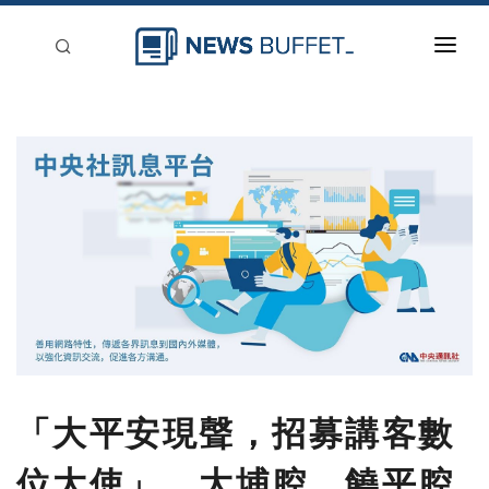
回到首頁
新聞稿分類
登入
刊登
「大平安現聲，招募講客數
位大使」 大埔腔、饒平腔