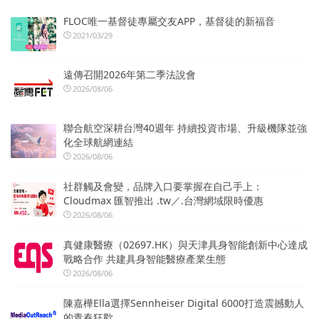
FLOC唯一基督徒專屬交友APP，基督徒的新福音
2021/03/29
遠傳召開2026年第二季法說會
2026/08/06
聯合航空深耕台灣40週年 持續投資市場、升級機隊並強
化全球航網連結
2026/08/06
社群觸及會變，品牌入口要掌握在自己手上：
Cloudmax 匯智推出 .tw／.台灣網域限時優惠
2026/08/06
真健康醫療（02697.HK）與天津具身智能創新中心達成
戰略合作 共建具身智能醫療產業生態
2026/08/06
陳嘉樺Ella選擇Sennheiser Digital 6000打造震撼動人
的青春狂歡