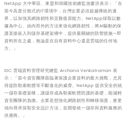
NetApp
大中華區、東盟和韓國技術總監游慶洪表示：「在
當今高度分散式的
IT
環境中，台灣企業必須超越傳統的邊
界，以加強其網路韌性和災難復原能力。
NetApp
採取以數
據為中心、由內而外的方法來強化網路韌性，將
AI
驅動的保
護直接嵌入到儲存基礎架構中，提供最關鍵的防禦措施
—
即
資料所在之處，無論是在自有資料中心還是雲端的任何地
方。」
IDC
雲端資料管理研究總監
Archana Venkatraman
表
示：「當今資安團隊面臨著保護企業資料的龐大挑戰，尤其
得提防勒索軟體等不斷進化的威脅。
NetApp
提供安全的統
一儲存基礎架構，讓儲存成為勒索軟體防護的基礎，能減輕
資安團隊的負擔。企業若想強化網路韌性和轉移保護，會更
傾向尋求採取安全設計方法，並開發統一儲存與資料服務的
供應商。」