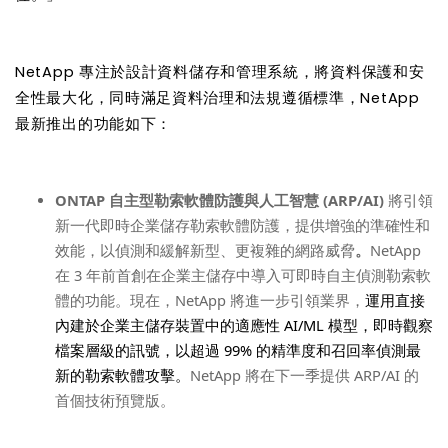
NetApp
專注於設計資料儲存和管理系統，將資料保護和安
全性最大化，同時滿足資料治理和法規遵循標準，
NetApp
最新推出的功能如下：
ONTAP
自主型勒索軟體防護與人工智慧
(ARP/AI)
將引領
新一代即時企業儲存勒索軟體防護，提供增強的準確性和
效能，以偵測和緩解新型、更複雜的網路威脅
。
NetApp
在
3
年前首創在企業主儲存中導入可即時自主偵測勒索軟
體的功能。現在，
NetApp
將進一步引領業界，
運用直接
內建於企業主儲存裝置中的適應性
AI/ML
模型，即時觀察
檔案層級的訊號，以超過
99%
的精準度和召回率偵測最
新的勒索軟體攻擊。
NetApp
將在下一季提供
ARP/AI
的
首個技術預覽版。