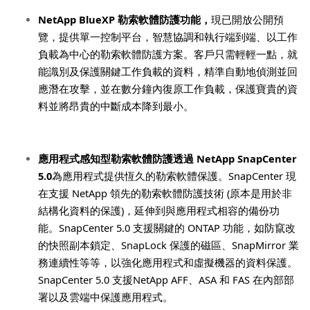
NetApp BlueXP
勒索軟體防護功能，
現已開放公開預
覽，提供單一控制平台，智慧協調和執行端到端、以工作
負載為中心的勒索軟體防護方案。客戶只需輕輕一點，就
能識別及保護關鍵工作負載的資料，精準自動地偵測並回
應潛在攻擊，並在數分鐘內復原工作負載，保護寶貴的資
料並將昂貴的中斷成本降到最小。
應用程式感知型勒索軟體防護透過
NetApp SnapCenter
5.0
為應用程式提供恆久的勒索軟體保護。
SnapCenter
現
在支援
NetApp
領先的勒索軟體防護技術
(
原本是用於非
結構化資料的保護
)
，延伸到與應用程式相容的備份功
能。
SnapCenter 5.0
支援關鍵的
ONTAP
功能，如防竄改
的快照副本鎖定、
SnapLock
保護的磁區、
SnapMirror
業
務連續性等等，以強化應用程式和虛擬機器的資料保護。
SnapCenter 5.0
支援
NetApp AFF
、
ASA
和
FAS
在內部部
署以及雲端中保護應用程式。