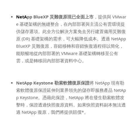
NetA
pp BlueXP
災難復原現已全面上市
，提供與
VMwar
e
基礎架構的無縫整合，在內部部署與主流公有雲環境提
供儲存選項。此全方位解決方案免去另行建置備用災難復
原
(DR)
基礎架構的需求，可大幅降低成本。透過
NetApp
BlueXP
災難復原，容錯移轉和容錯恢復過程得以簡化，
能順暢地從內部部署的
VMware
基礎架構轉移至公有
雲，或是轉移回內部部署資料中心。
NetApp Keystone
勒索軟體復原保證
將
NetApp
現有勒
索軟體復原保證延伸到業界領先的儲存即服務產品
NetAp
p Keystone
。憑藉此保證，
NetApp
將在發生勒索軟體攻
擊時，保證透過快照復原資料。如果快照資料副本無法透
過
NetApp
復原，我們將提供賠償
*
。