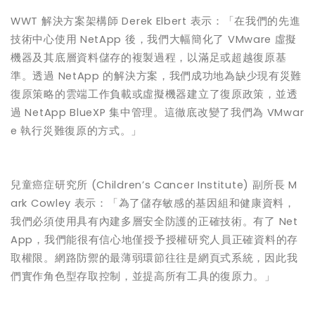
WWT
解決方案架構師
Derek Elbert
表示：「在我們的先進
技術中心使用
NetApp
後，我們大幅簡化了
VMware
虛擬
機器及其底層資料儲存的複製過程，以滿足或超越復原基
準。透過
NetApp
的解決方案，我們成功地為缺少現有災難
復原策略的雲端工作負載或虛擬機器建立了復原政策，並透
過
NetApp BlueXP
集中管理。這徹底改變了我們為
VMwar
e
執行災難復原的方式。」
兒童癌症研究所
(Children’s Cancer Institute)
副所長
M
ark Cowley
表示：「為了儲存敏感的基因組和健康資料，
我們必須使用具有內建多層安全防護的正確技術。有了
Net
App
，我們能很有信心地僅授予授權研究人員正確資料的存
取權限。網路防禦的最薄弱環節往往是網頁式系統，因此我
們實作角色型存取控制，並提高所有工具的復原力。」