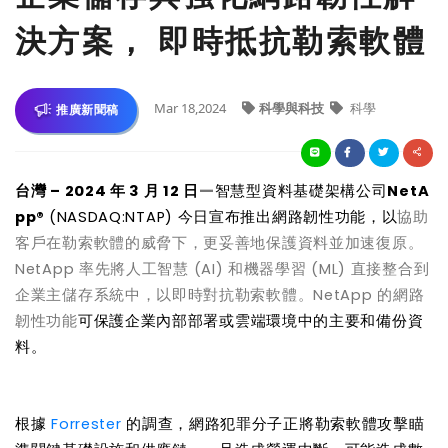
決方案， 即時抵抗勒索軟體
Mar 18,2024
科學與科技
科學
推廣新聞稿
—
台灣
– 2024
年
3
月
12
日
智慧型資料基礎架構公司
NetA
pp®
(NASDAQ:NTAP)
今日宣布推出網路韌性功能，以
協助
客戶在勒索軟體的威脅下，更妥善地保護資料並加速復原。
NetApp
率先將人工智慧
(AI)
和機器學習
(ML)
直接整合到
企業主儲存系統中，以即時對抗勒索軟體。
NetApp
的網路
韌性功能
可保護企業內部部署或雲端環境中的主要和備份資
料。
根據
Forrester
的調查，網路犯罪分子正將勒索軟體攻擊瞄