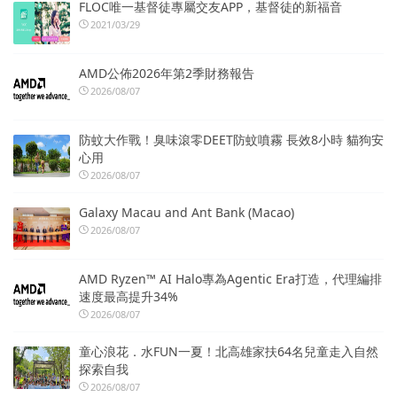
FLOC唯一基督徒專屬交友APP，基督徒的新福音
2021/03/29
AMD公佈2026年第2季財務報告
2026/08/07
防蚊大作戰！臭味滾零DEET防蚊噴霧 長效8小時 貓狗安
心用
2026/08/07
Galaxy Macau and Ant Bank (Macao)
2026/08/07
AMD Ryzen™ AI Halo專為Agentic Era打造，代理編排
速度最高提升34%
2026/08/07
童心浪花．水FUN一夏！北高雄家扶64名兒童走入自然
探索自我
2026/08/07