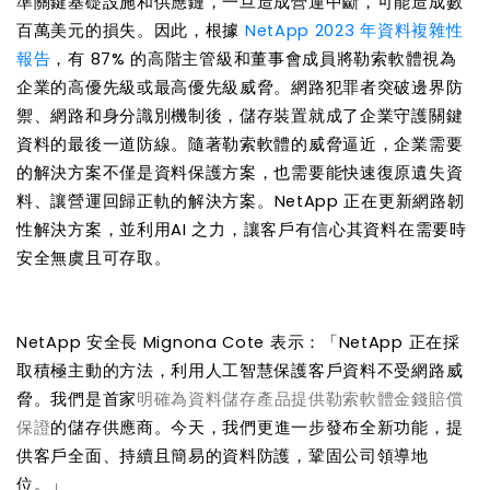
準關鍵基礎設施和供應鏈，一旦造成營運中斷，可能造成數
百萬美元的損失。
因此，根據
NetApp 2023 年資料複雜性
報告
，有
87%
的高階主管級和董事會成員將勒索軟體視為
企業的高優先級或最高優先級威脅。網路犯罪者突破邊界防
禦、網路和身分識別機制後，儲存裝置就成了企業守護關鍵
資料的最後一道防線。隨著勒索軟體的威脅逼近，企業需要
的解決方案不僅是資料保護方案，也需要能快速復原遺失資
料、讓營運回歸正軌的解決方案。
NetApp
正在更新網路韌
性解決方案，並利用
AI
之力，讓客戶有信心其資料在需要時
安全無虞且可存取。
NetApp
安全長
Mignona Cote
表示：「
NetApp
正在採
取積極主動的方法，利用人工智慧保護客戶資料不受網路威
脅。我們是首家
明確為資料儲存產品提供勒索軟體金錢賠償
保證
的儲存供應商。今天，我們更進一步發布全新功能，提
供客戶全面、持續且簡易的資料防護，鞏固公司領導地
位。」