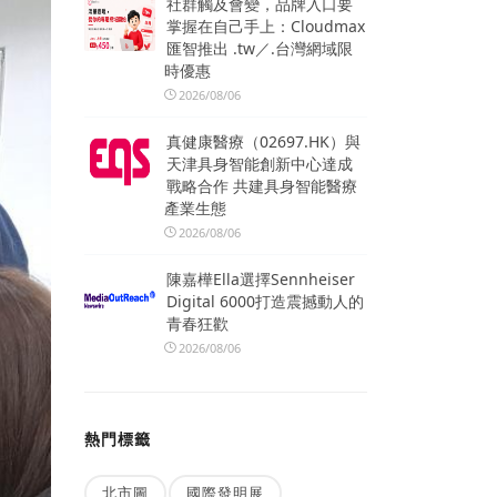
社群觸及會變，品牌入口要
掌握在自己手上：Cloudmax
匯智推出 .tw／.台灣網域限
時優惠
2026/08/06
真健康醫療（02697.HK）與
天津具身智能創新中心達成
戰略合作 共建具身智能醫療
產業生態
2026/08/06
陳嘉樺Ella選擇Sennheiser
Digital 6000打造震撼動人的
青春狂歡
2026/08/06
熱門標籤
北市圖
國際發明展