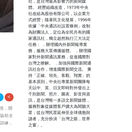
社，是台灣最具影響力的新聞媒
體。 經歷組織改造，1973年中央
社改組為股份有限公司，以企業方
式經營；隨著民主化發展，1996年
依據「中央通訊社設置條例」改制
為財團法人，定位為全民共有的國
家通訊社，獨立超然執行三大法定
任務： ．辦理國內外新聞報導業
加
務，服務大眾傳播媒體。 ．辦理國
家對外新聞通訊業務，促進國際對
台灣之瞭解。 ．加強與國際新聞通
訊社合作，增進國際新聞交流。 秉
持「正確、領先、客觀、翔實」的
基本原則，中央社專業新聞團隊每
天以中、英、日文即時對外發出上
千則新聞、照片、圖表、影音與資
訊，是台灣唯一多語文新聞媒體，
服務對象從媒體客戶擴大為閱聽大
困境，開
眾；從台灣民眾延伸至全球僑胞與
，協助女
讀者，充分扮演「台灣之眼，世界
業訓練，
之窗」。