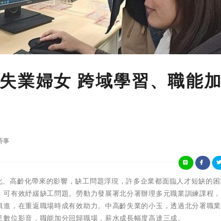
失業婦女 跨域學習、職能
時事
 隨著少子化、高齡化帶來的影響，缺工問題浮現，許多企業都面臨人才短缺的
，可有效紓緩缺工問題。勞動力發展署北分署辦理多元職業訓練課程
俱進，在重返職場時成有效助力。中高齡失業的小玉，透過北分署職
足數位影音，職能加分回歸職場，薪水成長幅度高達三成。