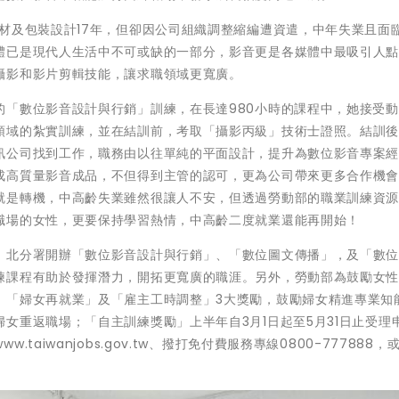
材及包裝設計17年，但卻因公司組織調整縮編遭資遣，中年失業且面
體已是現代人生活中不可或缺的一部分，影音更是各媒體中最吸引人
攝影和影片剪輯技能，讓求職領域更寬廣。
的「數位影音設計與行銷」訓練，在長達980小時的課程中，她接受
領域的紮實訓練，並在結訓前，考取「攝影丙級」技術士證照。結訓
訊公司找到工作，職務由以往單純的平面設計，提升為數位影音專案
成高質量影音成品，不但得到主管的認可，更為公司帶來更多合作機
就是轉機，中高齡失業雖然很讓人不安，但透過勞動部的職業訓練資
職場的女性，更要保持學習熱情，中高齡二度就業還能再開始！
，北分署開辦「數位影音設計與行銷」、「數位圖文傳播」，及「數
練課程有助於發揮潛力，開拓更寬廣的職涯。另外，勞動部為鼓勵女
、「婦女再就業」及「雇主工時調整」3大獎勵，鼓勵婦女精進專業知
女重返職場；「自主訓練獎勵」上半年自3月1日起至5月31日止受理
aiwanjobs.gov.tw、撥打免付費服務專線0800-777888，