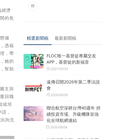
臨經濟
點閱的焦
動態攝
精選新聞稿
最新新聞稿
後，憑藉
經理，帶
FLOC唯一基督徒專屬交友
會，她的
APP，基督徒的新福音
源，幫助
2021/03/29
遠傳召開2026年第二季法說
會
位圖文與
2026/08/06
性重回職
能或培
聯合航空深耕台灣40週年 持
申請，
續投資市場、升級機隊並強
或洽詢北
化全球航網連結
2026/08/06