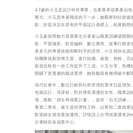
47歲的小玉是設計科班畢業，在產業界從事產品包
壓力。小玉思考著職涯的下一步，她觀察到社群媒
點，於是決定在原有的平面設計基礎上，拓展動態
小玉參加勞動力發展署北分署泰山職業訓練場開辦
影、平面攝影、影音編輯、數位應用、故事行銷多
著多元的專業技能和剛到手的證照，小玉很快在資
領團隊規劃宣傳主題，進行拍攝、後製、剪輯，完
薪資也較前一份工作提升了三成。小玉分享，危機
開闢了更寬廣的職涯選擇，她鼓勵因各種障礙中斷
現代社會中，數位行銷和社群管理的需求日益增加
包裝設計」等課程，對於擅長溝通的女性，職業訓
場，推動「婦女再就業計畫」，提供「自主訓練」
養第二專長、雇主提供彈性工時，以幫助二度就業婦
歡迎婦女朋友善加運用。詳情請上台灣就業通查詢www.t
分署轄區各就業中心。