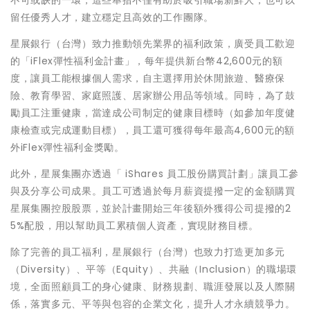
不可或缺的一環，這些舉措不僅有助於吸引職場新鮮人，也可以
留任優秀人才，建立穩定且高效的工作團隊。
星展銀行（台灣）致力推動領先業界的福利政策，廣受員工歡迎
的「iFlex彈性福利金計畫」，每年提供新台幣42,600元的額
度，讓員工能根據個人需求，自主選擇用於休閒旅遊、醫療保
險、教育學習、家庭照護、居家辦公用品等領域。同時，為了鼓
勵員工注重健康，當達成公司制定的健康目標時（如參加年度健
康檢查或完成運動目標），員工還可獲得每年最高4,600元的額
外iFlex彈性福利金獎勵。
此外，星展集團亦透過「 iShares 員工股份購買計劃」讓員工參
與及分享公司成果。員工可透過於每月薪資提撥一定的金額購買
星展集團控股股票，並於計畫開始三年後額外獲得公司提撥的2
5%配股，用以幫助員工累積個人資產，實現財務目標。
除了完善的員工福利，星展銀行（台灣）也致力打造更加多元
（Diversity）、平等（Equity）、共融（Inclusion）的職場環
境，全面照顧員工的身心健康、財務規劃、職涯發展以及人際關
係，落實多元、平等與包容的企業文化，提升人才永續競爭力。