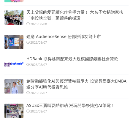
天上父親的愛延續化作希望力量！ 六名子女捐贈家扶
「南投映全號」延續善的循環
2026/08/08
鎧應 AudienceSense 臉部辨識功能上市
2026/08/07
HDBank 取得越南歷來最大規模國際銀團社會貸款
2026/08/07
創智動能強化AI與經營雙軸競爭力 投資長受臺大EMBA
邀分享AI時代投資思維
2026/08/07
ASUSx三麗鷗耍酷聯萌 潮玩開學祭搶抱AI筆電！
2026/08/07