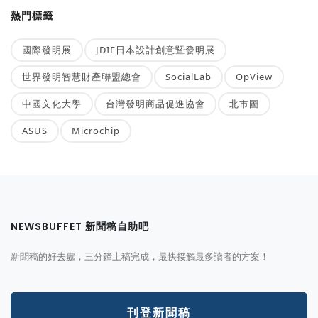
熱門標籤
國際發明展
JDIE日本設計創意暨發明展
世界發明智慧財產聯盟總會
SocialLab
OpView
中國文化大學
台灣發明商品促進協會
北市圖
ASUS
Microchip
NEWSBUFFET 新聞稿自助吧
新聞稿的好去處，三分鐘上稿完成，最快接觸最多讀者的方案！
刊登新聞稿