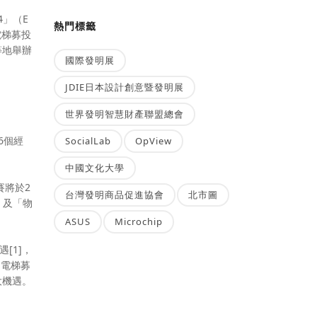
4」（E
熱門標籤
電梯募投
等地舉辦
國際發明展
JDIE日本設計創意暨發明展
世界發明智慧財產聯盟總會
6個經
SocialLab
OpView
中國文化大學
賽將於2
台灣發明商品促進協會
北市圖
」及「物
ASUS
Microchip
[1]，
「電梯募
大機遇。