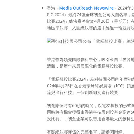
香港 -
Media OutReach Newswire
- 202
PiC 2024）最終74強全球初創公司入圍名
比賽2024」總決賽將會於4月26日（星期
地區準決賽，入圍總決賽的選手經過一輪競賽
香港作為領先國際創科中心，吸引來自世界各地
濟體，是歷年來最國際化的電梯募投比賽。
「電梯募投比賽2024」為科技園公司的年度
024年4月26日在香港環球貿易廣場（ICC
流與出行科技」三個創新組別進行競賽。
初創隊伍將有60秒的時間，以電梯募投的形式向
同時將有機會獲得由香港科技園創投基金高達5
投比賽」，初創企業可以善用香港最大的創科
有關總決賽隊伍的完整名單，請參閱附錄。