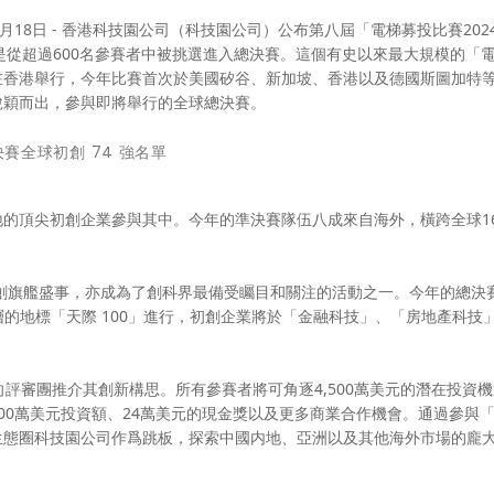
4年3月18日 - 香港科技園公司（科技園公司）公布第八屆「電梯募投比賽202
單，是從超過600名參賽者中被挑選進入總決賽。這個有史以來最大規模的「
五）在香港舉行，今年比賽首次於美國矽谷、新加坡、香港以及德國斯圖加特
脫穎而出，參與即將舉行的全球總決賽。
的頂尖初創企業參與其中。今年的準決賽隊伍八成來自海外，橫跨全球1
初創旗艦盛事，亦成為了創科界最備受矚目和關注的活動之一。今年的總決
）頂層的地標「天際 100」進行，初創企業將於「金融科技」、「房地產科技
評審團推介其創新構思。所有參賽者將可角逐4,500萬美元的潛在投資機遇
00萬美元投資額、24萬美元的現金獎以及更多商業合作機會。通過參與
生態圈科技園公司作爲跳板，探索中國内地、亞洲以及其他海外市場的龐