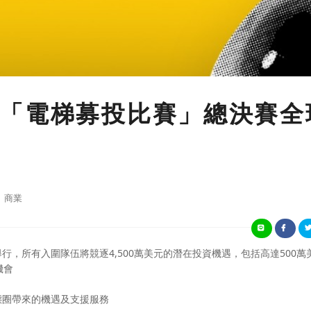
「電梯募投比賽」總決賽全
商業
舉行，所有入圍隊伍將競逐4,500萬美元的潛在投資機遇，包括高達500萬
機會
態圈帶來的機遇及支援服務