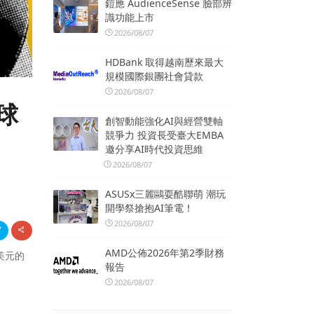
鎧應 AudienceSense 臉部辨
識功能上市
2026/08/07
HDBank 取得越南歷來最大
規模國際銀團社會貸款
2026/08/07
球
創智動能強化AI與經營雙軸
競爭力 投資長受臺大EMBA
邀分享AI時代投資思維
2026/08/07
ASUSx三麗鷗耍酷聯萌 潮玩
開學祭搶抱AI筆電！
2026/08/07
AMD公佈2026年第2季財務
美元的
報告
2026/08/07