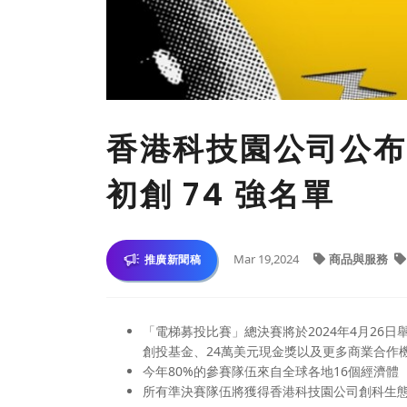
香港科技園公司公布
初創 74 強名單
Mar 19,2024
商品與服務
推廣新聞稿
「電梯募投比賽」總決賽將於2024年4月26日
創投基金、24萬美元現金獎以及更多商業合作
今年80%的參賽隊伍來自全球各地16個經濟體
所有準決賽隊伍將獲得香港科技園公司創科生