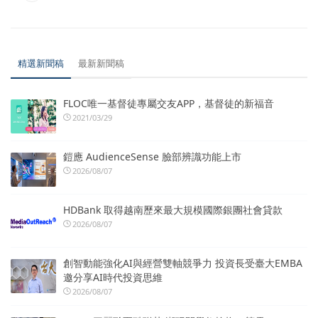
精選新聞稿
最新新聞稿
FLOC唯一基督徒專屬交友APP，基督徒的新福音
2021/03/29
鎧應 AudienceSense 臉部辨識功能上市
2026/08/07
HDBank 取得越南歷來最大規模國際銀團社會貸款
2026/08/07
創智動能強化AI與經營雙軸競爭力 投資長受臺大EMBA
邀分享AI時代投資思維
2026/08/07