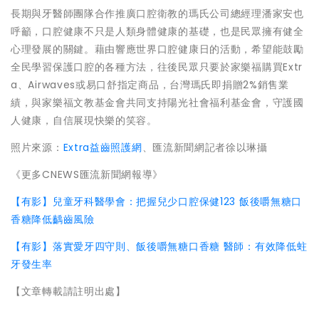
長期與牙醫師團隊合作推廣口腔衛教的瑪氏公司總經理潘家安也
呼籲，口腔健康不只是人類身體健康的基礎，也是民眾擁有健全
心理發展的關鍵。藉由響應世界口腔健康日的活動，希望能鼓勵
全民學習保護口腔的各種方法，往後民眾只要於家樂福購買Extr
a、Airwaves或易口舒指定商品，台灣瑪氏即捐贈2%銷售業
績，與家樂福文教基金會共同支持陽光社會福利基金會，守護國
人健康，自信展現快樂的笑容。
照片來源：
Extra益齒照護網
、匯流新聞網記者徐以琳攝
《更多CNEWS匯流新聞網報導》
【有影】兒童牙科醫學會：把握兒少口腔保健123 飯後嚼無糖口
香糖降低齲齒風險
【有影】落實愛牙四守則、飯後嚼無糖口香糖 醫師：有效降低蛀
牙發生率
【文章轉載請註明出處】