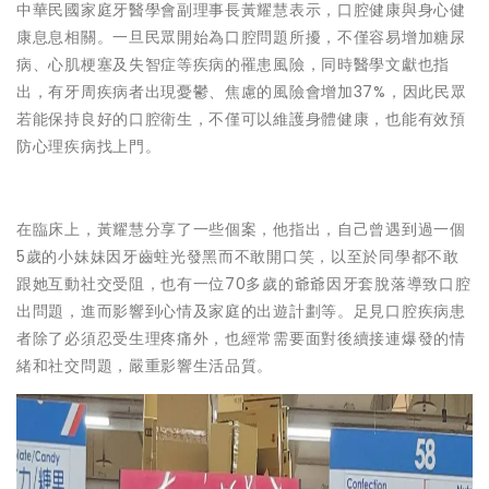
中華民國家庭牙醫學會副理事長黃耀慧表示，口腔健康與身心健
康息息相關。一旦民眾開始為口腔問題所擾，不僅容易增加糖尿
病、心肌梗塞及失智症等疾病的罹患風險，同時醫學文獻也指
出，有牙周疾病者出現憂鬱、焦慮的風險會增加37%，因此民眾
若能保持良好的口腔衛生，不僅可以維護身體健康，也能有效預
防心理疾病找上門。
在臨床上，黃耀慧分享了一些個案，他指出，自己曾遇到過一個
5歲的小妹妹因牙齒蛀光發黑而不敢開口笑，以至於同學都不敢
跟她互動社交受阻，也有一位70多歲的爺爺因牙套脫落導致口腔
出問題，進而影響到心情及家庭的出遊計劃等。足見口腔疾病患
者除了必須忍受生理疼痛外，也經常需要面對後續接連爆發的情
緒和社交問題，嚴重影響生活品質。