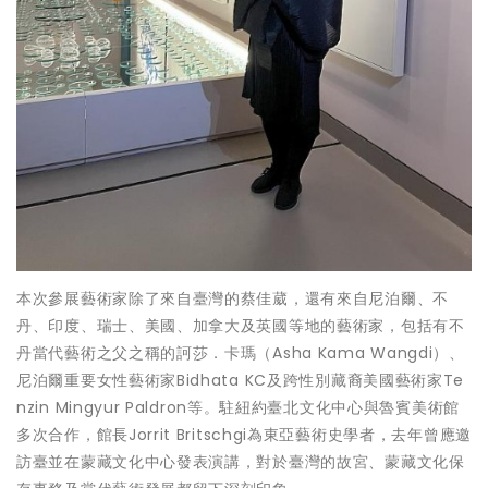
本次參展藝術家除了來自臺灣的蔡佳葳，還有來自尼泊爾、不
丹、印度、瑞士、美國、加拿大及英國等地的藝術家，包括有不
丹當代藝術之父之稱的訶莎．卡瑪（Asha Kama Wangdi）、
尼泊爾重要女性藝術家Bidhata KC及跨性別藏裔美國藝術家Te
nzin Mingyur Paldron等。駐紐約臺北文化中心與魯賓美術館
多次合作，館長Jorrit Britschgi為東亞藝術史學者，去年曾應邀
訪臺並在蒙藏文化中心發表演講，對於臺灣的故宮、蒙藏文化保