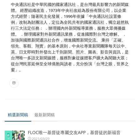
中央通訊社是中華民國的國家通訊社，是台灣最具影響力的新聞媒
體。 經歷組織改造，1973年中央社改組為股份有限公司，以企業
方式經營；隨著民主化發展，1996年依據「中央通訊社設置條
例」改制為財團法人，定位為全民共有的國家通訊社，獨立超然執
行三大法定任務： ．辦理國內外新聞報導業務，服務大眾傳播媒
體。 ．辦理國家對外新聞通訊業務，促進國際對台灣之瞭解。 ．
加強與國際新聞通訊社合作，增進國際新聞交流。 秉持「正確、
領先、客觀、翔實」的基本原則，中央社專業新聞團隊每天以中、
英、日文即時對外發出上千則新聞、照片、圖表、影音與資訊，是
台灣唯一多語文新聞媒體，服務對象從媒體客戶擴大為閱聽大眾；
從台灣民眾延伸至全球僑胞與讀者，充分扮演「台灣之眼，世界之
窗」。
精選新聞稿
最新新聞稿
FLOC唯一基督徒專屬交友APP，基督徒的新福音
2021/03/29