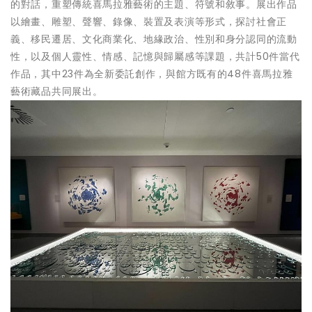
的對話，重塑傳統喜馬拉雅藝術的主題、符號和敘事。展出作品
以繪畫、雕塑、聲響、錄像、裝置及表演等形式，探討社會正
義、移民遷居、文化商業化、地緣政治、性別和身分認同的流動
性，以及個人靈性、情感、記憶與歸屬感等課題，共計50件當代
作品，其中23件為全新委託創作，與館方既有的48件喜馬拉雅
藝術藏品共同展出。