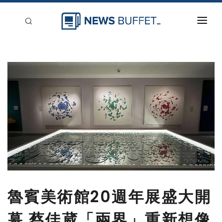
回到首頁
新聞稿分類
登入
刊登
魯賓美術館20週年展盛大開
幕 蔡佳葳「兩界」重新想像