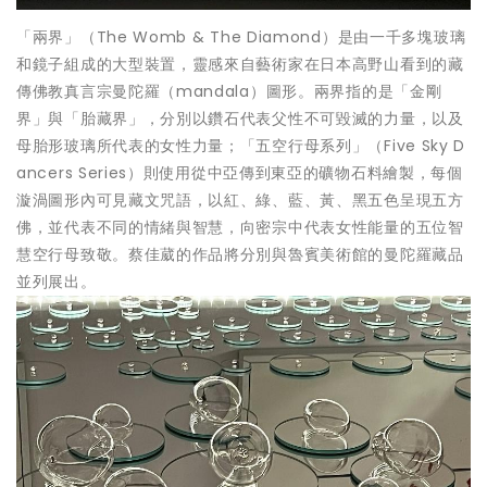
「兩界」（The Womb & The Diamond）是由一千多塊玻璃
和鏡子組成的大型裝置，靈感來自藝術家在日本高野山看到的藏
傳佛教真言宗曼陀羅（mandala）圖形。兩界指的是「金剛
界」與「胎藏界」，分別以鑽石代表父性不可毀滅的力量，以及
母胎形玻璃所代表的女性力量；「五空行母系列」（Five Sky D
ancers Series）則使用從中亞傳到東亞的礦物石料繪製，每個
漩渦圖形內可見藏文咒語，以紅、綠、藍、黃、黑五色呈現五方
佛，並代表不同的情緒與智慧，向密宗中代表女性能量的五位智
慧空行母致敬。蔡佳葳的作品將分別與魯賓美術館的曼陀羅藏品
並列展出。