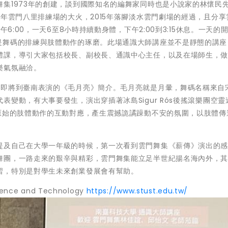
集1973年的創建，談到國際知名的編舞家同時也是小說家的林懷民
8年雲門八里排練場的大火，2015年落腳淡水雲門劇場的經過，且分享
6:00，一天6至8小時持續動身體，下午2:00到3:15休息。一天的
是舞碼的排練與肢體動作的琢磨。此場通識大師講座並不是靜態的講座
體課，導引大家包括校長、副校長、通識中心主任，以及在場師生，
樂氣氛融洽。
底即將到臺南表演的《毛月亮》簡介。毛月亮就是月暈，舞碼名稱來自宋
變動，有大事要發生，演出穿插著冰島Sigur Rós後搖滾樂團空靈
原始的肢體動作的互動對應，產生震撼詭譎躁動不安的氛圍，以肢體傳
提及自己在大學一年級的時候，第一次看到雲門舞集《薪傳》演出的
舞團，一路走來的艱辛與精彩，雲門舞集能立足半世紀揚名海內外，
習，特別是對學生未來創業發展會有幫助。
ience and Technology
https://www.stust.edu.tw/