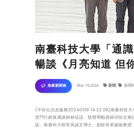
南臺科技大學「通識
暢談《月亮知道 但
Mar 19,2024
新聞
新聞
推廣新聞稿
(中央社訊息服務20240319 14:22:38)南
雲門行銷推廣講師林佳誼、肢體帶動講師邱怡文兩
說。南臺科大校長吳誠文博士、副校長黃錫瑜教授