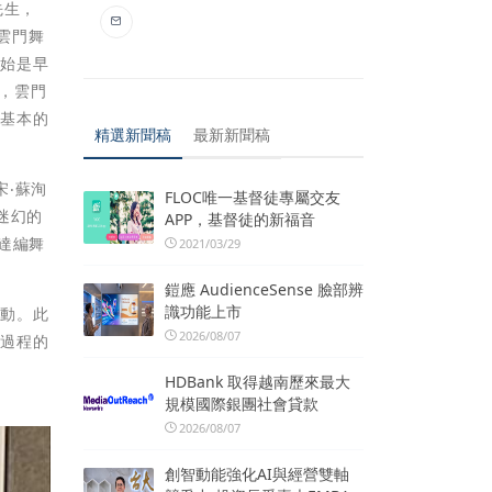
先生，
雲門舞
開始是早
，雲門
做基本的
精選新聞稿
最新新聞稿
‧蘇洵
FLOC唯一基督徒專屬交友
迷幻的
APP，基督徒的新福音
達編舞
2021/03/29
鎧應 AudienceSense 臉部辨
識功能上市
感動。此
2026/08/07
其過程的
HDBank 取得越南歷來最大
規模國際銀團社會貸款
2026/08/07
創智動能強化AI與經營雙軸