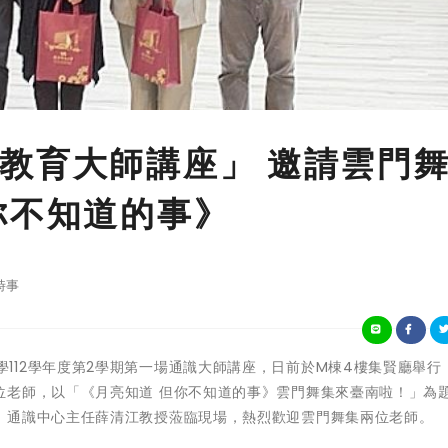
教育大師講座」 邀請雲門
你不知道的事》
時事
臺科技大學112學年度第2學期第一場通識大師講座，日前於M棟4樓集賢廳舉
位老師，以「《月亮知道 但你不知道的事》雲門舞集來臺南啦！」為
、通識中心主任薛清江教授蒞臨現場，熱烈歡迎雲門舞集兩位老師。