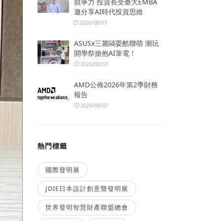
競爭力 投資長受臺大EMBA
邀分享AI時代投資思維
2026/08/07
ASUSx三麗鷗耍酷聯萌 潮玩
開學祭搶抱AI筆電！
2026/08/07
AMD公佈2026年第2季財務
報告
2026/08/07
熱門標籤
國際發明展
JDIE日本設計創意暨發明展
世界發明智慧財產聯盟總會