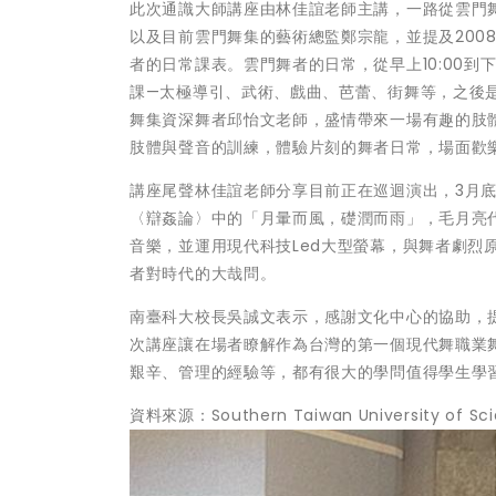
此次通識大師講座由林佳誼老師主講，一路從雲門舞
以及目前雲門舞集的藝術總監鄭宗龍，並提及200
者的日常課表。雲門舞者的日常，從早上10:00到下午
課—太極導引、武術、戲曲、芭蕾、街舞等，之後
舞集資深舞者邱怡文老師，盛情帶來一場有趣的肢
肢體與聲音的訓練，體驗片刻的舞者日常，場面歡
講座尾聲林佳誼老師分享目前正在巡迴演出，3月
〈辯姦論〉中的「月暈而風，礎潤而雨」，毛月亮代表
音樂，並運用現代科技Led大型螢幕，與舞者劇烈
者對時代的大哉問。
南臺科大校長吳誠文表示，感謝文化中心的協助，
次講座讓在場者瞭解作為台灣的第一個現代舞職業
艱辛、管理的經驗等，都有很大的學問值得學生學
資料來源：Southern Taiwan University of Sc