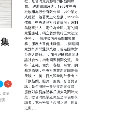
社，是台灣最具影響力的新聞媒
體。 經歷組織改造，1973年中央
社改組為股份有限公司，以企業方
式經營；隨著民主化發展，1996年
依據「中央通訊社設置條例」改制
為財團法人，定位為全民共有的國
家通訊社，獨立超然執行三大法定
任務： ．辦理國內外新聞報導業
舞集
務，服務大眾傳播媒體。 ．辦理國
家對外新聞通訊業務，促進國際對
台灣之瞭解。 ．加強與國際新聞通
訊社合作，增進國際新聞交流。 秉
持「正確、領先、客觀、翔實」的
基本原則，中央社專業新聞團隊每
天以中、英、日文即時對外發出上
千則新聞、照片、圖表、影音與資
訊，是台灣唯一多語文新聞媒體，
服務對象從媒體客戶擴大為閱聽大
行，邀請
眾；從台灣民眾延伸至全球僑胞與
題演
讀者，充分扮演「台灣之眼，世界
之窗」。