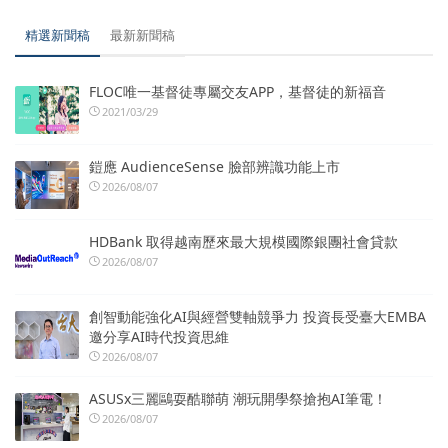
精選新聞稿
最新新聞稿
FLOC唯一基督徒專屬交友APP，基督徒的新福音
2021/03/29
鎧應 AudienceSense 臉部辨識功能上市
2026/08/07
HDBank 取得越南歷來最大規模國際銀團社會貸款
2026/08/07
創智動能強化AI與經營雙軸競爭力 投資長受臺大EMBA
邀分享AI時代投資思維
2026/08/07
ASUSx三麗鷗耍酷聯萌 潮玩開學祭搶抱AI筆電！
2026/08/07