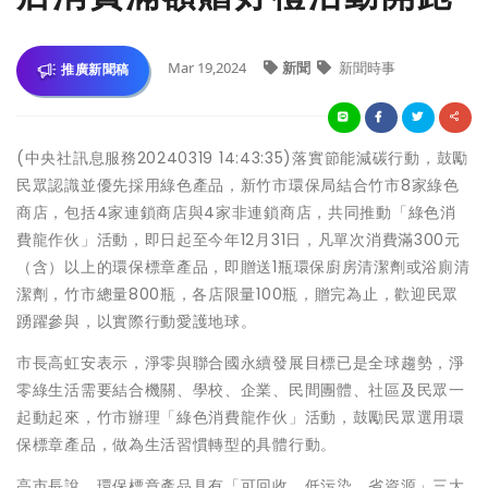
Mar 19,2024
新聞
新聞時事
推廣新聞稿
(中央社訊息服務20240319 14:43:35)落實節能減碳行動，鼓勵
民眾認識並優先採用綠色產品，新竹市環保局結合竹市8家綠色
商店，包括4家連鎖商店與4家非連鎖商店，共同推動「綠色消
費龍作伙」活動，即日起至今年12月31日，凡單次消費滿300元
（含）以上的環保標章產品，即贈送1瓶環保廚房清潔劑或浴廁清
潔劑，竹市總量800瓶，各店限量100瓶，贈完為止，歡迎民眾
踴躍參與，以實際行動愛護地球。
市長高虹安表示，淨零與聯合國永續發展目標已是全球趨勢，淨
零綠生活需要結合機關、學校、企業、民間團體、社區及民眾一
起動起來，竹市辦理「綠色消費龍作伙」活動，鼓勵民眾選用環
保標章產品，做為生活習慣轉型的具體行動。
高市長說，環保標章產品具有「可回收、低污染、省資源」三大