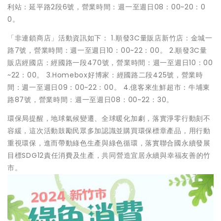
利站：延平路2段6號，營業時間：週一至週日08：00~20：0
0。
「非連鎖商店」活動資訊如下： 1.順發3C量販店新竹店：金城一
路7號，營業時間：週一至週日10：00~22：00。 2.順發3C量
販店經國店：經國路一段470號，營業時間：週一至週日10：00
~22：00。 3.Homebox好博家：經國路二段425號，營業時
間：週一至週日09：00~22：00。 4.億客來生鮮超市：牛埔東
路87號，營業時間：週一至週日08：00~22：30。
環保局提醒，地球氣候變遷、全球暖化加劇，落實淨零行動刻不
容緩，這次活動鼓勵民眾多加認識並購買環保標章產品，用行動
重視環保，進而帶動綠色生產與綠色循環，落實聯合國永續發展
目標SDG12責任消費及生產，共同營造宜居永續與幸福友善的竹
市。