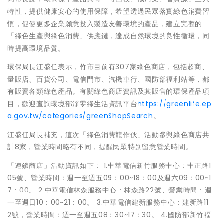
特性，提供健康安心的使用保障，希望透過民眾落實綠色消費習
慣，促使更多企業願意投入製造友善環境的產品，建立完整的
「綠色生產與綠色消費」供應鏈，達成自然環境的良性循環，同
時提高環境品質。
環保局長江盛任表示，竹市目前有307家綠色商店，包括超商、
量販店、百貨公司、電信門市、汽機車行、國防部福利站等，都
有販賣各類綠色產品。有關綠色商店資訊及其販售的環保產品項
目，歡迎查詢環境部淨零綠生活資訊平台
https://greenlife.ep
a.gov.tw/categories/greenShopSearch
。
江盛任局長補充，這次「綠色消費龍作伙」活動參與綠色商店共
計8家，營業時間略有不同，提醒民眾特別留意營業時間。
「連鎖商店」活動資訊如下： 1.中華電信新竹服務中心：中正路1
05號、營業時間：週一至週五09：00~18：00及週六09：00~1
7：00。 2.中華電信林森服務中心：林森路22號、營業時間：週
一至週日10：00~21：00。 3.中華電信建新服務中心：建新路11
2號，營業時間：週一至週五08：30~17：30。 4.國防部新竹褔