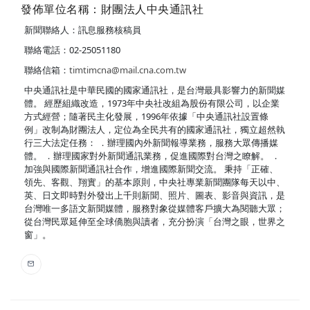
發佈單位名稱：財團法人中央通訊社
新聞聯絡人：訊息服務核稿員
聯絡電話：02-25051180
聯絡信箱：
timtimcna@mail.cna.com.tw
中央通訊社是中華民國的國家通訊社，是台灣最具影響力的新聞媒
體。 經歷組織改造，1973年中央社改組為股份有限公司，以企業
方式經營；隨著民主化發展，1996年依據「中央通訊社設置條
例」改制為財團法人，定位為全民共有的國家通訊社，獨立超然執
行三大法定任務： ．辦理國內外新聞報導業務，服務大眾傳播媒
體。 ．辦理國家對外新聞通訊業務，促進國際對台灣之瞭解。 ．
加強與國際新聞通訊社合作，增進國際新聞交流。 秉持「正確、
領先、客觀、翔實」的基本原則，中央社專業新聞團隊每天以中、
英、日文即時對外發出上千則新聞、照片、圖表、影音與資訊，是
台灣唯一多語文新聞媒體，服務對象從媒體客戶擴大為閱聽大眾；
從台灣民眾延伸至全球僑胞與讀者，充分扮演「台灣之眼，世界之
窗」。