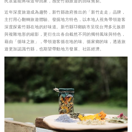
民眾還能將味道帶回家，感受竹縣旅遊的回味無窮。
近年深度旅遊成為趨勢，新竹縣政府推出的「新竹走走」品牌，
主打用心翻轉旅遊體驗、發掘地方特色，以本地人視角帶領遊客
深度探索竹縣在地的好味道。新竹縣13鄉鎮市呈現台灣多元族群
與複雜地形的縮影，更衍生出各自截然不同的獨特風味與特色，
藉由「循味之旅」，帶領遊客循在地的味、循家鄉的味，透過旅
遊更加認識竹縣，也期望帶動地方發展、社區經濟。