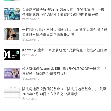
石墨點穴最快解法GenerStand推「生物能電池」一機
多用健康兼顧能源韌性！募資將啟動填問卷抽好禮
2026/08/10
一杯咖啡，喝的不只是風味：Kantar 凱度揭密台灣消費
者正以永續標準重新選擇咖啡品牌
2026/08/10
Kantar 凱度與 JKR 最新研究 : 品牌資產有七成來自體驗
2026/08/10
超人氣偶像Ozone 8/15即將現身OUTDOOR一日店長浪
漫寵粉！解鎖近距離夢幻福利！
2026/08/10
陽光房地產投資信託基金（「陽光房地產基金」） 截至
2026年6月30日止六個月之中期業績
2026/08/10