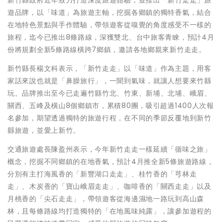
新竹縣政府近年致力打造深度旅遊體驗，並推出「新竹走走」旅
遊品牌，以「味道」為旅遊主軸，挖掘各鄉鎮的獨特香氣，結合
在地特色景點與手作體驗，帶領遊客從嗅覺的角度感受不一樣的
旅程，迄今已推出8條路線，深獲雙北、台中旅客青睞，預計4月
份將規劃全新5條路線橫跨7鄉鎮，邀請各地鄉親來新竹走走。
新竹縣長楊文科表示，「新竹走走」以「味道」作為主題，用客
家話來說也就是「鼻臊旅行」，一聞到氣味，就讓人想要來竹縣
玩。品牌推出至今已走遍竹縣竹北、竹東、新埔、北埔、峨眉、
關西、五峰及橫山8個鄉鎮市，累積80團，吸引超過1400人次報
名參加，期望透過獨特的旅遊行程，在不同的季節反覆地到新竹
縣旅遊，並愛上新竹。
交通旅遊處長陳盈州表示，今年新竹走走一樣延續「循味之旅」
概念，挖掘不同鄉鎮的在地香氣，預計4月推全新5條旅遊路線，
分別有主打海風香的「新豐湖口走走」、桂竹香的「芎林走
走」、木炭香的「寶山峨眉走走」、咖啡香的「關西走走」以及
月桃香的「尖石走走」，帶領遊客從海邊濕地一路玩到高山森
林，且每條路線均打造獨特的「在地風味純露」，讓參加遊程的