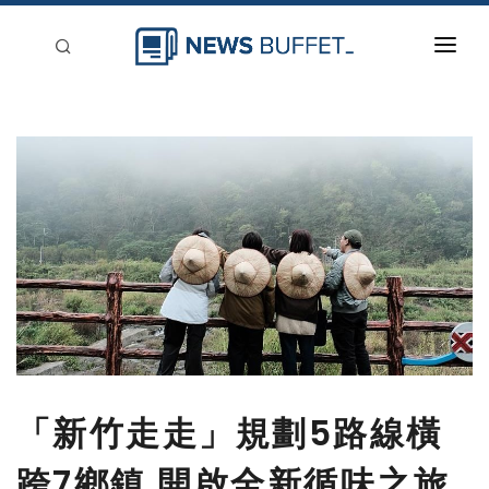
回到首頁
新聞稿分類
登入
刊登
「新竹走走」規劃5路線橫
跨7鄉鎮 開啟全新循味之旅