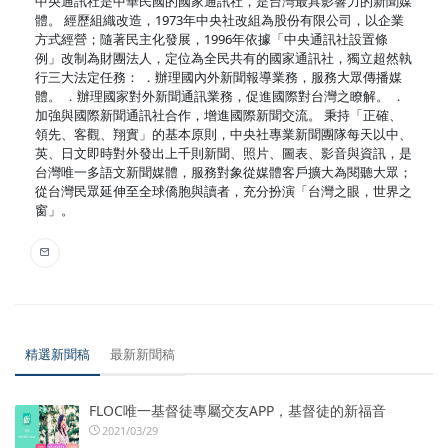
中央通訊社是中華民國的國家通訊社，是台灣最具影響力的新聞媒
體。 經歷組織改造，1973年中央社改組為股份有限公司，以企業
方式經營；隨著民主化發展，1996年依據「中央通訊社設置條
例」改制為財團法人，定位為全民共有的國家通訊社，獨立超然執
行三大法定任務： ．辦理國內外新聞報導業務，服務大眾傳播媒
體。 ．辦理國家對外新聞通訊業務，促進國際對台灣之瞭解。 ．
加強與國際新聞通訊社合作，增進國際新聞交流。 秉持「正確、
領先、客觀、翔實」的基本原則，中央社專業新聞團隊每天以中、
英、日文即時對外發出上千則新聞、照片、圖表、影音與資訊，是
台灣唯一多語文新聞媒體，服務對象從媒體客戶擴大為閱聽大眾；
從台灣民眾延伸至全球僑胞與讀者，充分扮演「台灣之眼，世界之
窗」。
精選新聞稿
最新新聞稿
FLOC唯一基督徒專屬交友APP，基督徒的新福音
2021/03/29