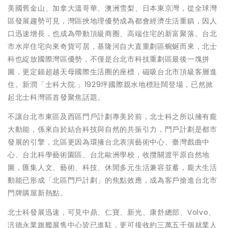
美國舊金山、加拿大溫哥華、澳洲雪梨、日本東京灣，從全球灣
區發展趨勢可見，灣區挾地理優勢成為都會經濟生活重鎮，因人
口迅速增長，也成為帶動頂級商圈、高端住宅的新富聚落。台北
市水岸住宅向來奇貨可居，基隆河自大直重劃區蜿蜒而來，北士
科也綻放國際灣區優勢，不僅是台北市科技重劃區最後一塊拼
圖，更定錨超越天母國際生活圈的座標，磁吸台北市頂級客層進
住。新潤「士科大院.」1929坪國際親水地標壯闊登場，已然掀
起北士科灣區首發聚焦話題。
不讓台北市東區及西區門戶計劃專美於前，北士科之所以擁有龐
大動能，係來自於結合科技與自然的共振引力，門戶計劃是都市
發展的引擎，北區更因為環擁台北表演藝術中心、臺灣戲曲中
心、台北科學藝術園區、台北歐洲學校，收攬關渡平原自然地
圖，匯集人文、藝術、科技、休閒多元生活兼容並蓄，龐大生活
動能已形成「北區門戶計劃」的焦點效應，成為客戶搶進台北市
門牌購屋新熱點。
北士科發展迅速，可見中鼎、仁寶、新光、康舒總部、Volvo、
汎德永業旗艦展售中心皆已進駐，更可接收約三萬五千個就業人