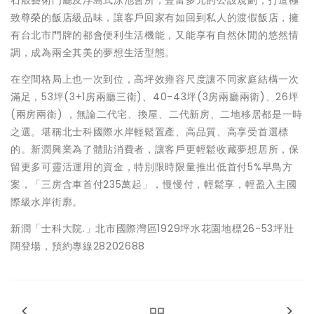
石般藝術門廳及浮島式泳池會所，豐富多元的公設規劃，打造極
致尊榮的飯店級品味，讓客戶回家有如回到私人的渡假飯店，擁
有台北市門牌的都會便利生活機能，又能享有自然休閒的悠然情
調，成為兩全其美的夢想生活型態。
在空間格局上也一次到位，高坪效雍容尺度讓不同家庭結構一次
滿足，53坪(3+1房兩廳三衛)、40-43坪(3房兩廳兩衛)、26坪
(兩房兩衛) ，無論二代宅、換屋、二代新房、二地移居都是一時
之選。堪稱北士科國際水岸輕鬆置產、高品質、高享受首選標
的。新潤興業為了體貼消費者，讓客戶更輕鬆收藏夢想居所，保
留更多可靈活運用的資金，特別限時限量推出低首付5%早鳥方
案，「三房含車首付235萬起」，慢慢付，輕鬆享，輕盈入主國
際級水岸街廓。
新潤「士科大院.」北市國際灣區1929坪水花園地標26-53坪壯
闊登場，預約專線28202688