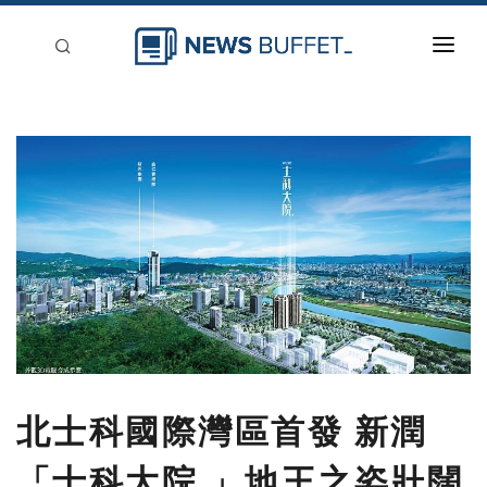
回到首頁
新聞稿分類
登入
刊登
北士科國際灣區首發 新潤
「士科大院.」地王之姿壯闊