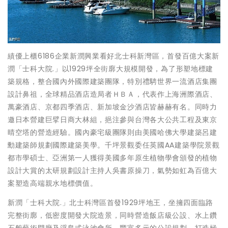
績優上櫃6186企業新潤興業看好北士科新灣區，首發百億大案新
潤「士科大院.」以1929坪全街廓大規模開發，為了形塑地標建
築規格，整合國內外國際建築團隊，特別禮騁世界一流酒店集團
設計鼻祖，全球精品酒店造局者ＨＢＡ，代表作上海洲際酒店、
萬豪酒店、京都四季酒店、新加坡金沙酒店皆赫赫有名。同時力
邀日本營建巨擘日商大林組，挹注參與台灣各大公共工程及東京
晴空塔的營造經驗。國內豪宅級團隊則由美國哈佛大學建築呂建
勳建築師規劃國際建築美學。千坪景觀委任英國AA建築學院景觀
都市學碩士、亞洲第一人獲得美國多年原生植物學會頒發的植物
設計大賞的太研規劃設計主持人吳書原操刀，氣勢如虹為百億大
案塑造高端親水地標價值。
新潤「士科大院.」北士科灣區首發1929坪地王，坐擁四面臨路
完整街廓，低密度開發大院造景，同時營造飯店級公設、水上鑽