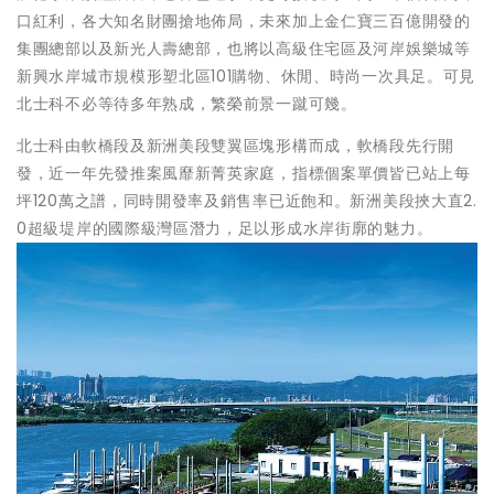
口紅利，各大知名財團搶地佈局，未來加上金仁寶三百億開發的
集團總部以及新光人壽總部，也將以高級住宅區及河岸娛樂城等
新興水岸城市規模形塑北區101購物、休閒、時尚一次具足。可見
北士科不必等待多年熟成，繁榮前景一蹴可幾。
北士科由軟橋段及新洲美段雙翼區塊形構而成，軟橋段先行開
發，近一年先發推案風靡新菁英家庭，指標個案單價皆已站上每
坪120萬之譜，同時開發率及銷售率已近飽和。新洲美段挾大直2.
0超級堤岸的國際級灣區潛力，足以形成水岸街廓的魅力。