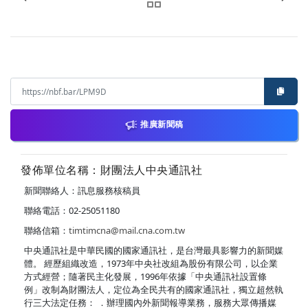
推廣新聞稿
發佈單位名稱：財團法人中央通訊社
新聞聯絡人：訊息服務核稿員
聯絡電話：02-25051180
聯絡信箱：
timtimcna@mail.cna.com.tw
中央通訊社是中華民國的國家通訊社，是台灣最具影響力的新聞媒
體。 經歷組織改造，1973年中央社改組為股份有限公司，以企業
方式經營；隨著民主化發展，1996年依據「中央通訊社設置條
例」改制為財團法人，定位為全民共有的國家通訊社，獨立超然執
行三大法定任務： ．辦理國內外新聞報導業務，服務大眾傳播媒