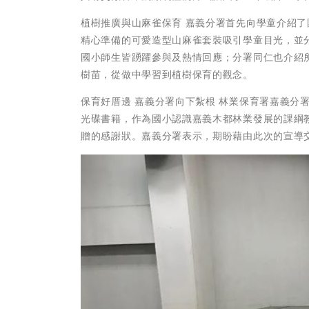
植樹推廣與山麻雀保育 嘉義分署首先向學童介紹了
精心準備的可愛造型山麻雀套裝吸引學童目光，並
國小師生皆踴躍參與及熱情回應；分署同仁也介紹
樹苗，從做中學習到植樹保育的觀念。
保育好厝邊 嘉義分署向下紮根 林業保育署嘉義分
光碟書籍，作為國小認識嘉義木都林業發展的課綱
贈的感謝狀。嘉義分署表示，期盼藉由此次的宣導