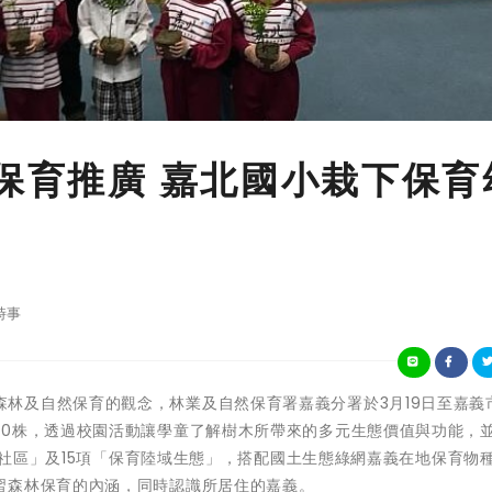
樹保育推廣 嘉北國小栽下保育
時事
為推廣愛護森林及自然保育的觀念，林業及自然保育署嘉義分署於3月19日至嘉
30株，透過校園活動讓學童了解樹木所帶來的多元生態價值與功能，
鎮與社區」及15項「保育陸域生態」，搭配國土生態綠網嘉義在地保育物
習森林保育的內涵，同時認識所居住的嘉義。