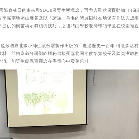
國際森林日的由來與SDGs保育生態概念，再帶入重點保育動物-山麻
分享嘉南地區山麻雀及以「諸羅」為名的諸羅樹蛙在地保育作法與成
所提供的樹苗與示範植樹技巧，之後將由學校老師帶領學童在校園裡
署也致贈嘉北國小師生該分署製作出版的「走過歷史一百年 檜意森活
教材，並由嘉義分署鄭鈞謄秘書接受嘉北國小侯怡如校長及陳貞潔教
交流，能讓生態保育觀念在學童心中發芽茁壯。