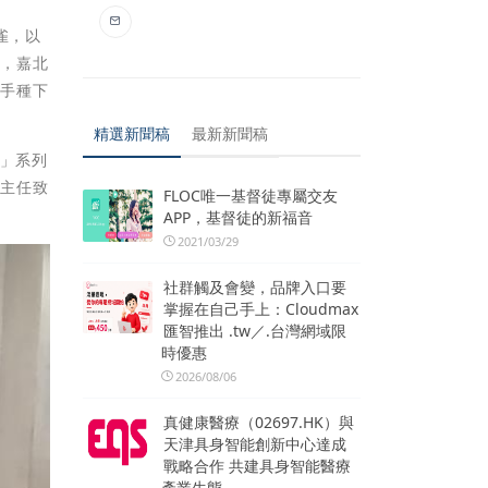
雀，以
果，嘉北
親手種下
精選新聞稿
最新新聞稿
村」系列
務主任致
FLOC唯一基督徒專屬交友
APP，基督徒的新福音
2021/03/29
社群觸及會變，品牌入口要
掌握在自己手上：Cloudmax
匯智推出 .tw／.台灣網域限
時優惠
2026/08/06
真健康醫療（02697.HK）與
天津具身智能創新中心達成
戰略合作 共建具身智能醫療
產業生態