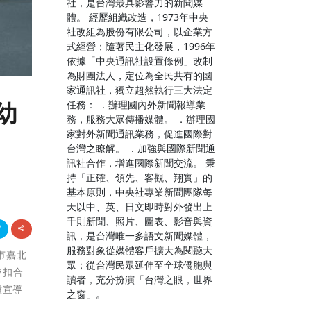
社，是台灣最具影響力的新聞媒
體。 經歷組織改造，1973年中央
社改組為股份有限公司，以企業方
式經營；隨著民主化發展，1996年
依據「中央通訊社設置條例」改制
為財團法人，定位為全民共有的國
家通訊社，獨立超然執行三大法定
任務： ．辦理國內外新聞報導業
幼
務，服務大眾傳播媒體。 ．辦理國
家對外新聞通訊業務，促進國際對
台灣之瞭解。 ．加強與國際新聞通
訊社合作，增進國際新聞交流。 秉
持「正確、領先、客觀、翔實」的
基本原則，中央社專業新聞團隊每
天以中、英、日文即時對外發出上
千則新聞、照片、圖表、影音與資
訊，是台灣唯一多語文新聞媒體，
服務對象從媒體客戶擴大為閱聽大
義市嘉北
眾；從台灣民眾延伸至全球僑胞與
並扣合
讀者，充分扮演「台灣之眼，世界
種宣導
之窗」。