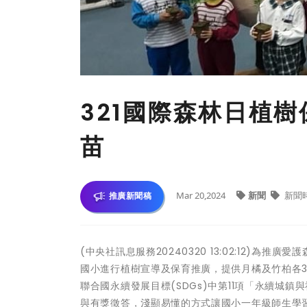
321國際森林日植
苗
Mar 20,2024
新聞
新聞
推廣新聞稿
(中央社訊息服務20240320 13:02:12)
國小進行植樹宣導及保育推廣，提供月橘及竹柏各
聯合國永續發展目標(SDGs)中第11項「永續城
與有獎徵答，淺顯易懂的方式讓國小一年級師生學