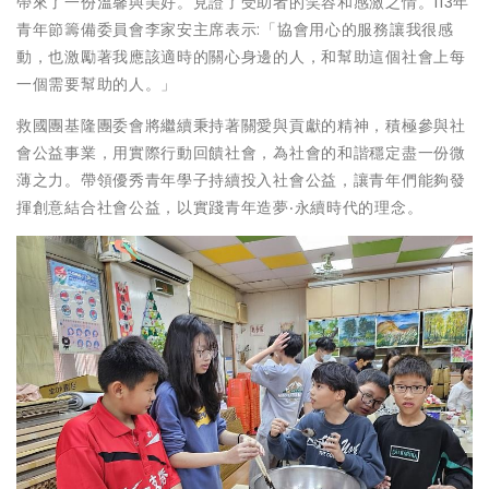
帶來了一份溫馨與美好。見證了受助者的笑容和感激之情。113年
青年節籌備委員會李家安主席表示:「協會用心的服務讓我很感
動，也激勵著我應該適時的關心身邊的人，和幫助這個社會上每
一個需要幫助的人。」
救國團基隆團委會將繼續秉持著關愛與貢獻的精神，積極參與社
會公益事業，用實際行動回饋社會，為社會的和諧穩定盡一份微
薄之力。帶領優秀青年學子持續投入社會公益，讓青年們能夠發
揮創意結合社會公益，以實踐青年造夢‧永續時代的理念。