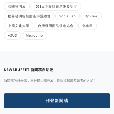
國際發明展
JDIE日本設計創意暨發明展
世界發明智慧財產聯盟總會
SocialLab
OpView
中國文化大學
台灣發明商品促進協會
北市圖
ASUS
Microchip
NEWSBUFFET 新聞稿自助吧
新聞稿的好去處，三分鐘上稿完成，最快接觸最多讀者的方案！
刊登新聞稿