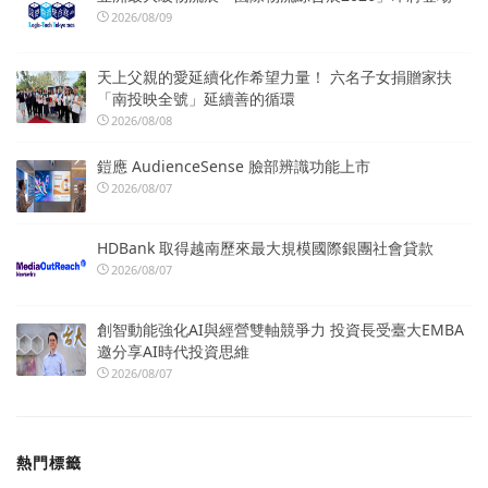
2026/08/09
天上父親的愛延續化作希望力量！ 六名子女捐贈家扶
「南投映全號」延續善的循環
2026/08/08
鎧應 AudienceSense 臉部辨識功能上市
2026/08/07
HDBank 取得越南歷來最大規模國際銀團社會貸款
2026/08/07
創智動能強化AI與經營雙軸競爭力 投資長受臺大EMBA
邀分享AI時代投資思維
2026/08/07
熱門標籤