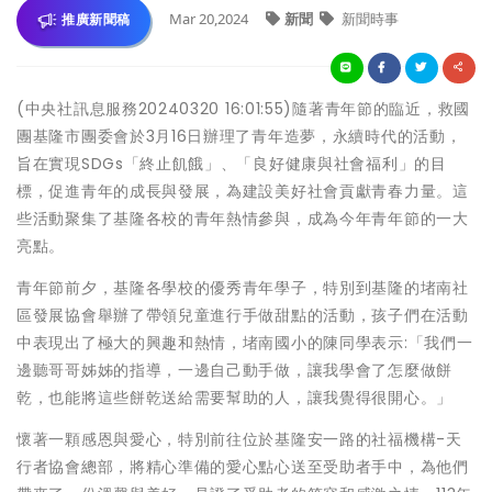
Mar 20,2024
新聞
新聞時事
推廣新聞稿
(中央社訊息服務20240320 16:01:55)隨著青年節的臨近，救國
團基隆市團委會於3月16日辦理了青年造夢，永續時代的活動，
旨在實現SDGs「終止飢餓」、「良好健康與社會福利」的目
標，促進青年的成長與發展，為建設美好社會貢獻青春力量。這
些活動聚集了基隆各校的青年熱情參與，成為今年青年節的一大
亮點。
青年節前夕，基隆各學校的優秀青年學子，特別到基隆的堵南社
區發展協會舉辦了帶領兒童進行手做甜點的活動，孩子們在活動
中表現出了極大的興趣和熱情，堵南國小的陳同學表示:「我們一
邊聽哥哥姊姊的指導，一邊自己動手做，讓我學會了怎麼做餅
乾，也能將這些餅乾送給需要幫助的人，讓我覺得很開心。」
懷著一顆感恩與愛心，特別前往位於基隆安一路的社福機構-天
行者協會總部，將精心準備的愛心點心送至受助者手中，為他們