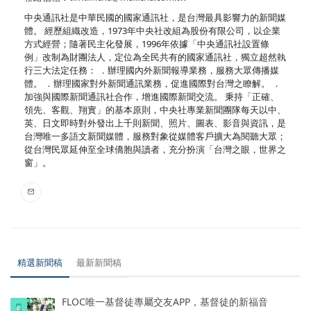
中央通訊社是中華民國的國家通訊社，是台灣最具影響力的新聞媒
體。 經歷組織改造，1973年中央社改組為股份有限公司，以企業
方式經營；隨著民主化發展，1996年依據「中央通訊社設置條
例」改制為財團法人，定位為全民共有的國家通訊社，獨立超然執
行三大法定任務： ．辦理國內外新聞報導業務，服務大眾傳播媒
體。 ．辦理國家對外新聞通訊業務，促進國際對台灣之瞭解。 ．
加強與國際新聞通訊社合作，增進國際新聞交流。 秉持「正確、
領先、客觀、翔實」的基本原則，中央社專業新聞團隊每天以中、
英、日文即時對外發出上千則新聞、照片、圖表、影音與資訊，是
台灣唯一多語文新聞媒體，服務對象從媒體客戶擴大為閱聽大眾；
從台灣民眾延伸至全球僑胞與讀者，充分扮演「台灣之眼，世界之
窗」。
精選新聞稿
最新新聞稿
FLOC唯一基督徒專屬交友APP，基督徒的新福音