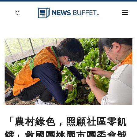
回到首頁
新聞稿分類
登入
刊登
「農村綠色，照顧社區零飢
餓」救國團桃園市團委會號