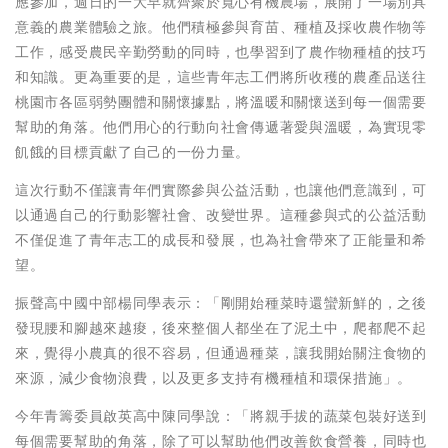
應參加，週日的一大早就齊聚於寬心有機農場，展開了一場別具
意義的農業體驗之旅。他們積極參與育苗、種植及採收農作物等
工作，感受農民辛勤勞動的同時，也學習到了農作物種植的技巧
和知識。更為重要的是，這些青年志工們將所收穫的農產品送往
桃園市各區弱勢團體和關懷據點，將溫暖和關懷送到每一個需要
幫助的角落。他們用心的行動向社會傳遞著愛與溫暖，為實現零
飢餓的目標貢獻了自己的一份力量。
這次行動不僅讓青年們實際參與公益活動，也讓他們意識到，可
以通過自己的行動影響社會、改變世界。這種參與式的公益活動
不僅促進了青年志工的成長和發展，也為社會帶來了正能量和希
望。
振聲高中國中部楊同學表示：「剛開始種菜時還蠻新鮮的，之後
發現腰和腳越來越痠，後來整個人都坐在了泥土中，爬都爬不起
來，覺得小農真的很不容易，但通過種菜，讓我開始關注食物的
來源，減少食物浪費，以及更多支持有機種植和環保措施」。
今年青籌委員啟英高中陳同學說：「將親手拔的蔬菜包裝好送到
每個需要幫助的角落，除了可以幫助他們改善飲食營養，同時也