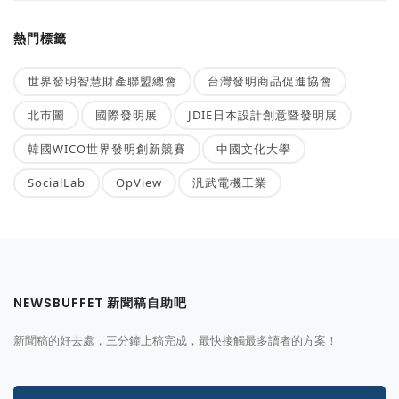
熱門標籤
世界發明智慧財產聯盟總會
台灣發明商品促進協會
北市圖
國際發明展
JDIE日本設計創意暨發明展
韓國WICO世界發明創新競賽
中國文化大學
SocialLab
OpView
汎武電機工業
NEWSBUFFET 新聞稿自助吧
新聞稿的好去處，三分鐘上稿完成，最快接觸最多讀者的方案！