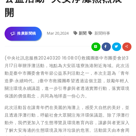
開
Mar 20,2024
新聞
新聞時事
推廣新聞稿
(中央社訊息服務20240320 16:08:01)救國團臺中市團委會於3
月17日舉辦淨灘活動，地點為大安區塭寮漁港附近海域。此次活
動是臺中市團委會青年節公益系列活動之一，本次主題為「青年
造夢‧永續時代。｣臺中市救國團希望透過這個主題，鼓勵年輕人
關注環境永續議題，進一步引導參與者透過實際行動，落實環境
保護的價值觀念，共同為地球盡一份心力。
此次活動旨在讓青年們在美麗的海灘上，感受大自然的美好，並
且透過淨灘行動，呼籲社會大眾關注海洋環保議題。除了淨灘行
動外，我們更加入了生態導覽及環境教育內容，讓參與者更深入
了解大安海邊的生態環境及海洋垃圾的危害。活動當天由本會周