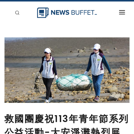
回到首頁
新聞稿分類
登入
刊登
救國團慶祝113年青年節系列
公益活動-大安淨灘熱烈展