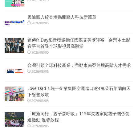
奧迪聽力於香港揭開聽力科技新篇章
2026/08/05
遠傳friDay影音獲邀擔任國際艾美獎評審 台灣本土影
音平台首登全球影視最高殿堂
2026/08/05
台灣引領全球科技產業，帶動東南亞跨境高階人才需求
2026/08/05
Love Dad！統一企業集團空運進口逾4萬朵石斛蘭向天
下爸爸致敬
2026/08/05
「療癒同行，親子森呼吸」115年失親家庭親子關係促
進活動 溫馨啟程！
2026/08/05