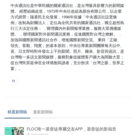
中央通訊社是中華民國的國家通訊社，是台灣最具影響力的新聞媒
體。 經歷組織改造，1973年中央社改組為股份有限公司，以企業
方式經營；隨著民主化發展，1996年依據「中央通訊社設置條
例」改制為財團法人，定位為全民共有的國家通訊社，獨立超然執
行三大法定任務： ．辦理國內外新聞報導業務，服務大眾傳播媒
體。 ．辦理國家對外新聞通訊業務，促進國際對台灣之瞭解。 ．
加強與國際新聞通訊社合作，增進國際新聞交流。 秉持「正確、
領先、客觀、翔實」的基本原則，中央社專業新聞團隊每天以中、
英、日文即時對外發出上千則新聞、照片、圖表、影音與資訊，是
台灣唯一多語文新聞媒體，服務對象從媒體客戶擴大為閱聽大眾；
從台灣民眾延伸至全球僑胞與讀者，充分扮演「台灣之眼，世界之
窗」。
精選新聞稿
最新新聞稿
FLOC唯一基督徒專屬交友APP，基督徒的新福音
2021/03/29