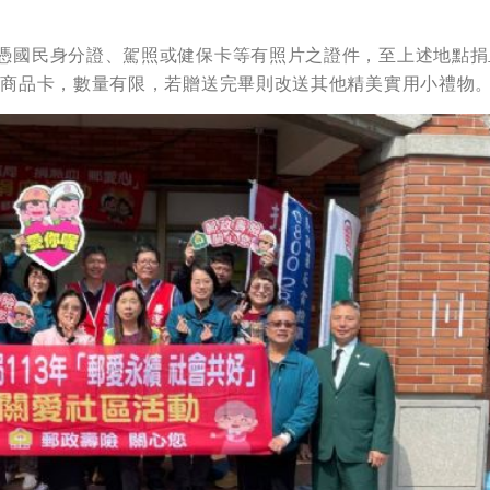
，憑國民身分證、駕照或健保卡等有照片之證件，至上述地點捐
EN商品卡，數量有限，若贈送完畢則改送其他精美實用小禮物