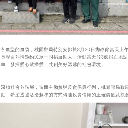
各血型的血袋，桃園郵局特別安排於3月20日郵政節當天上午
局長親自熱情邀約民眾一同捐血助人，活動當天於3處捐血地點
熱血，發揮愛心散播愛，共創美好溫馨的社會環境。
念深植社會各階層，進而主動參與反貪倡廉行列，桃園郵局政
活動，希望透過活潑趣味的方式傳達反貪倡廉的正確價值及觀