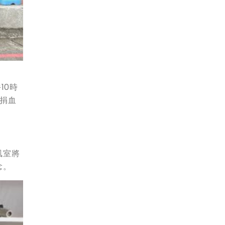
10時
捐血
風室將
念。