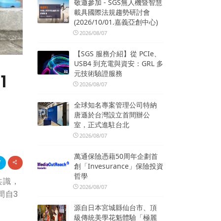
敬邀參加 - SGS無人機暨智慧
載具國際法規趨勢研討會
(2026/10/01.嘉義亞創中心)
2026/08/07
【SGS 服務介紹】從 PCIe、
USB4 到充電與資安：GRL 多
元技術驗證服務
1
2026/08/07
全球知名專案管理公司特納
唐遜於台灣設立首間辦公
室，正式進駐台北
2026/08/07
萬通保險憑藉50周年企劃首
創「Invesurance」保險投資
哲學
共識，
2026/08/07
間自3
源自日本宮城縣仙台市、頂
級傳統美學花魁體驗「極麗