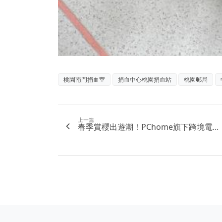
桃園南門捐血室
捐血中心桃園捐血站
桃園郵局
上一篇
春季賞櫻出遊潮！PChome旗下跨境電...