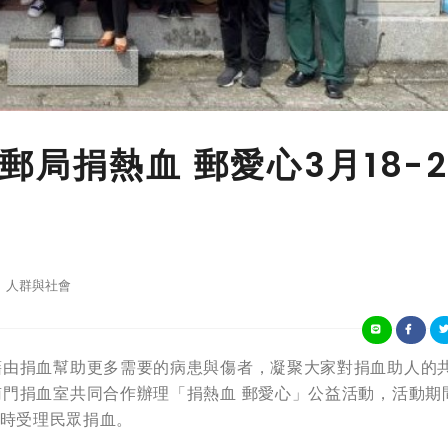
局捐熱血 郵愛心3月18-2
人群與社會
藉由捐血幫助更多需要的病患與傷者，凝聚大家對捐血助人的
門捐血室共同合作辦理「捐熱血 郵愛心」公益活動，活動期
午5時受理民眾捐血。