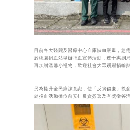
目前各大醫院及醫療中心血庫缺血嚴重，急需
於桃園捐血站舉辦捐血宣傳活動，連千惠副
再加贈溫馨小禮物，歡迎社會大眾踴躍捐輸
另為提升全民廉潔意識，使「反貪倡廉」觀
於捐血活動攤位前安排反貪簽署及有獎徵答