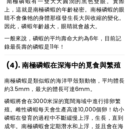
南極磷蝦有一雙大大圓潤的黑色雙眼。實際
上，這就是南極磷蝦的年齡秘密。南極磷蝦的眼
睛不會像牠的身體那樣發生長大與收縮的變化。
因此，磷蝦年齡越大，眼睛就會越大。
一般來說，磷蝦的平均壽命大約為6年，目前記
錄最長壽的磷蝦是11年！
(4). 南極磷蝦在深海中的覓食與繁殖
南極磷蝦是類似蝦的海洋甲殼類動物，平均體長
約3.5mm，最大的體長可達6mm。
磷蝦將會在3000米深的寬闊海域中進行排卵繁
殖。雌性磷蝦每天會生產高達10,000個卵！幼小
磷蝦在發育的過程中不斷緩慢上浮，生長，直到
成年。南極磷蝦會定期潛水和上浮，並且會在海