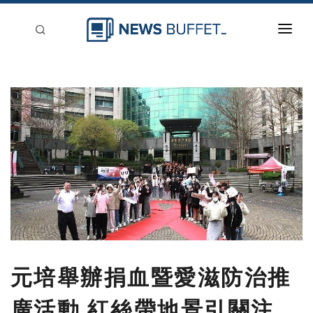
回到首頁
新聞稿分類
登入
刊登
元培舉辦捐血暨愛滋防治推
廣活動 紅絲帶地景引關注