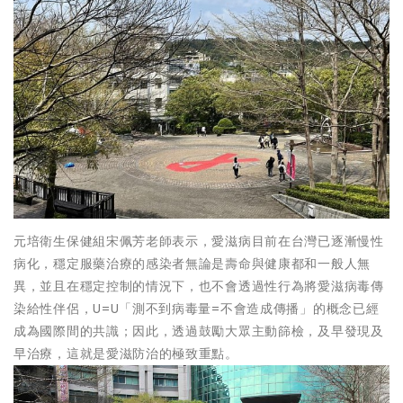
元培衛生保健組宋佩芳老師表示，愛滋病目前在台灣已逐漸慢性
病化，穩定服藥治療的感染者無論是壽命與健康都和一般人無
異，並且在穩定控制的情況下，也不會透過性行為將愛滋病毒傳
染給性伴侶，U=U「測不到病毒量=不會造成傳播」的概念已經
成為國際間的共識；因此，透過鼓勵大眾主動篩檢，及早發現及
早治療，這就是愛滋防治的極致重點。