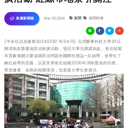
Mar 20,2024
新聞
新聞時事
推廣新聞稿
(中央社訊息服務20240320 16:54:13) 元培醫事科技大學20日
辦理捐血暨愛滋防治推廣活動，號召大學生踴躍捐血，更在校園
布置象徵關注愛滋病防治問題的國際性標誌—紅絲帶，使學生了
解紅絲帶的意義，以及世界衛生組織2030年消除愛滋的目標，
營造健康、友善的校園環境，也善盡大學社會責任。