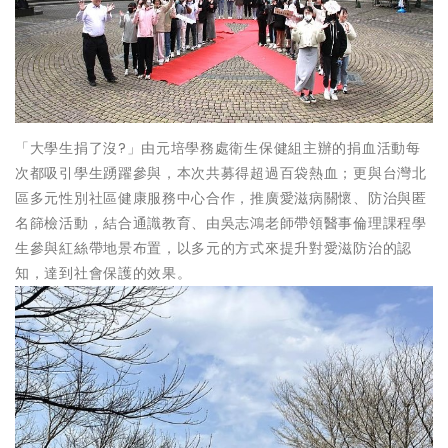
「大學生捐了沒?」由元培學務處衛生保健組主辦的捐血活動每
次都吸引學生踴躍參與，本次共募得超過百袋熱血；更與台灣北
區多元性別社區健康服務中心合作，推廣愛滋病關懷、防治與匿
名篩檢活動，結合通識教育、由吳志鴻老師帶領醫事倫理課程學
生參與紅絲帶地景布置，以多元的方式來提升對愛滋防治的認
知，達到社會保護的效果。