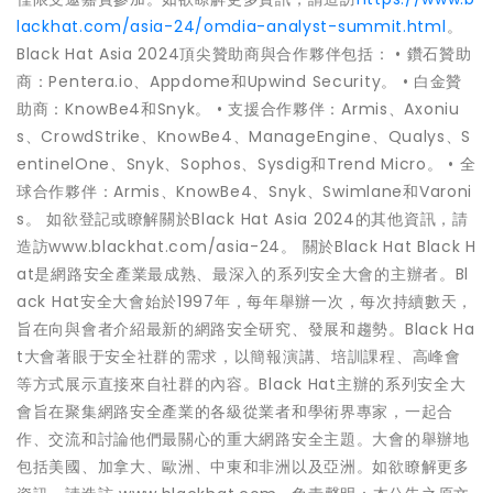
lackhat.com/asia-24/omdia-analyst-summit.html
。
Black Hat Asia 2024頂尖贊助商與合作夥伴包括： • 鑽石贊助
商：Pentera.io、Appdome和Upwind Security。 • 白金贊
助商：KnowBe4和Snyk。 • 支援合作夥伴：Armis、Axoniu
s、CrowdStrike、KnowBe4、ManageEngine、Qualys、S
entinelOne、Snyk、Sophos、Sysdig和Trend Micro。 • 全
球合作夥伴：Armis、KnowBe4、Snyk、Swimlane和Varoni
s。 如欲登記或瞭解關於Black Hat Asia 2024的其他資訊，請
造訪www.blackhat.com/asia-24。 關於Black Hat Black H
at是網路安全產業最成熟、最深入的系列安全大會的主辦者。Bl
ack Hat安全大會始於1997年，每年舉辦一次，每次持續數天，
旨在向與會者介紹最新的網路安全研究、發展和趨勢。Black Ha
t大會著眼于安全社群的需求，以簡報演講、培訓課程、高峰會
等方式展示直接來自社群的內容。Black Hat主辦的系列安全大
會旨在聚集網路安全產業的各級從業者和學術界專家，一起合
作、交流和討論他們最關心的重大網路安全主題。大會的舉辦地
包括美國、加拿大、歐洲、中東和非洲以及亞洲。如欲瞭解更多