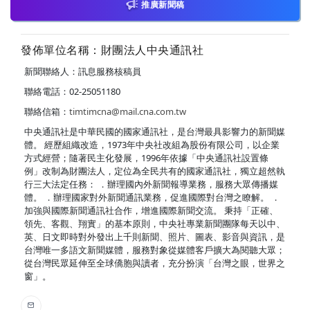
推廣新聞稿
發佈單位名稱：財團法人中央通訊社
新聞聯絡人：訊息服務核稿員
聯絡電話：02-25051180
聯絡信箱：
timtimcna@mail.cna.com.tw
中央通訊社是中華民國的國家通訊社，是台灣最具影響力的新聞媒
體。 經歷組織改造，1973年中央社改組為股份有限公司，以企業
方式經營；隨著民主化發展，1996年依據「中央通訊社設置條
例」改制為財團法人，定位為全民共有的國家通訊社，獨立超然執
行三大法定任務： ．辦理國內外新聞報導業務，服務大眾傳播媒
體。 ．辦理國家對外新聞通訊業務，促進國際對台灣之瞭解。 ．
加強與國際新聞通訊社合作，增進國際新聞交流。 秉持「正確、
領先、客觀、翔實」的基本原則，中央社專業新聞團隊每天以中、
英、日文即時對外發出上千則新聞、照片、圖表、影音與資訊，是
台灣唯一多語文新聞媒體，服務對象從媒體客戶擴大為閱聽大眾；
從台灣民眾延伸至全球僑胞與讀者，充分扮演「台灣之眼，世界之
窗」。