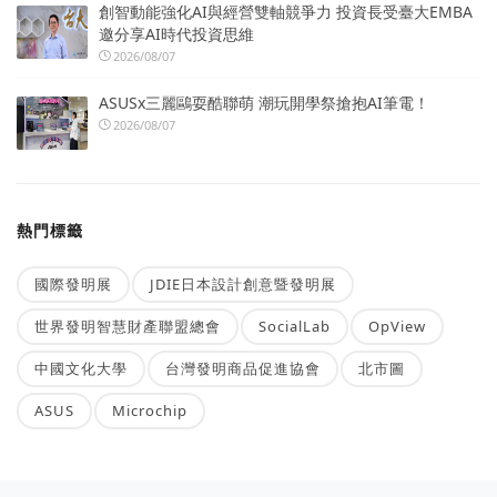
創智動能強化AI與經營雙軸競爭力 投資長受臺大EMBA
邀分享AI時代投資思維
2026/08/07
ASUSx三麗鷗耍酷聯萌 潮玩開學祭搶抱AI筆電！
2026/08/07
熱門標籤
國際發明展
JDIE日本設計創意暨發明展
世界發明智慧財產聯盟總會
SocialLab
OpView
中國文化大學
台灣發明商品促進協會
北市圖
ASUS
Microchip