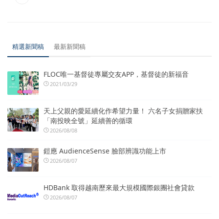
精選新聞稿
最新新聞稿
FLOC唯一基督徒專屬交友APP，基督徒的新福音
2021/03/29
天上父親的愛延續化作希望力量！ 六名子女捐贈家扶
「南投映全號」延續善的循環
2026/08/08
鎧應 AudienceSense 臉部辨識功能上市
2026/08/07
HDBank 取得越南歷來最大規模國際銀團社會貸款
2026/08/07