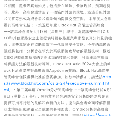
和相關主題發表真知灼見，包括潛在風險、發展現狀、預期趨勢
等。此外，高峰會還營造了一個協作討論的環境，透過分組討論
和問答等形式為與會者和產業領袖提供交流空間。 本年度大會舉
辦的高峰會包括： • 第五屆年度 Black Hat 高階主管高峰會
——該高峰會將於4月17日（星期三）舉行，為資訊安全長(CIS
O)和其他網路安全主管提供聆聽各路產業專家發表真知灼見的機
會，這些專家正在協助塑造下一代資訊安全策略。今年的高峰會
議程將包括：分析旨在領先於高級網路攻擊者的最新技術；概述
CISO與時俱進所需的更高水準的技能和策略；討論維護主動資
料保護方法的最新技術等等。Black Hat Asia 2024大會上的Bl
ack Hat高階主管高峰會由Appdome贊助。Black Hat高階主
管高峰會僅限獲得批准的嘉賓參加。如欲申請參加，請造訪
http
s://www.blackhat.com/asia-24/executive-summit.ht
ml
。 • 第二屆年度 Omdia分析師高峰會 ——該高峰會將於4月1
9日（星期五）舉行，屆時業界頂尖網路安全分析師將為與會者
提供可指導行動的見解和創新的方法，協助與會者全面瞭解影響
亞太地區組織網路安全成果的各種因素。Omdia分析師高峰會
僅限受邀嘉賓參加。如欲瞭解更多資訊，請造訪
https://www.b