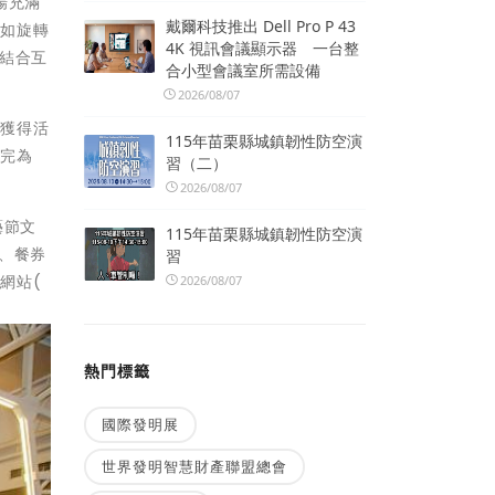
場充滿
戴爾科技推出 Dell Pro P 43
具如旋轉
4K 視訊會議顯示器 一台整
有結合互
合小型會議室所需設備
2026/08/07
會獲得活
115年苗栗縣城鎮韌性防空演
兌完為
習（二）
2026/08/07
藝節文
115年苗栗縣城鎮韌性防空演
、餐券
習
網站(
2026/08/07
熱門標籤
國際發明展
世界發明智慧財產聯盟總會