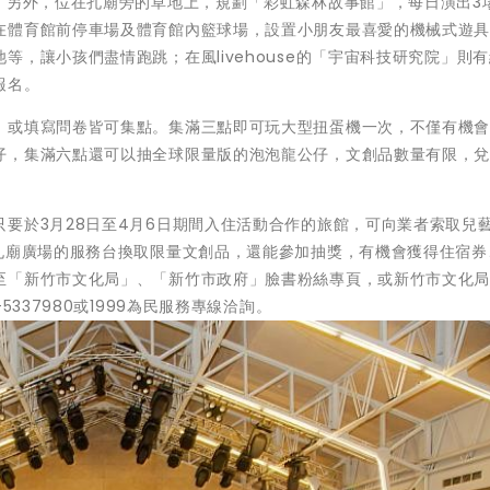
。另外，位在孔廟旁的草地上，規劃「彩虹森林故事館」，每日演出3
在體育館前停車場及體育館內籃球場，設置小朋友最喜愛的機械式遊
，讓小孩們盡情跑跳；在風livehouse的「宇宙科技研究院」則
報名。
，或填寫問卷皆可集點。集滿三點即可玩大型扭蛋機一次，不僅有機
仔，集滿六點還可以抽全球限量版的泡泡龍公仔，文創品數量有限，
要於3月28日至4月6日期間入住活動合作的旅館，可向業者索取兒
於孔廟廣場的服務台換取限量文創品，還能參加抽獎，有機會獲得住宿券
至「新竹市文化局」、「新竹市政府」臉書粉絲專頁，或新竹市文化局
5337980或1999為民服務專線洽詢。