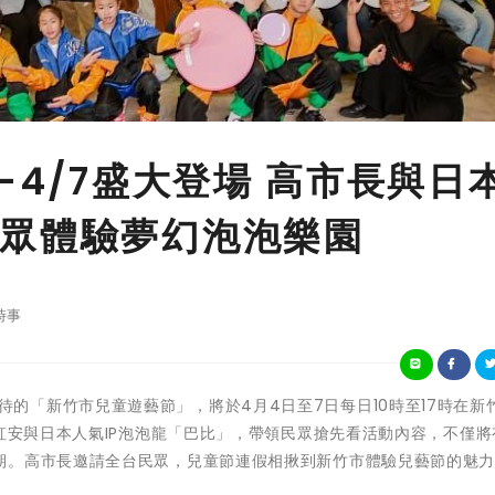
-4/7盛大登場 高市長與日
眾體驗夢幻泡泡樂園
時事
子們最期待的「新竹市兒童遊藝節」，將於4月4日至7日每日10時至17時在新
高虹安與日本人氣IP泡泡龍「巴比」，帶領民眾搶先看活動內容，不僅將
期。高市長邀請全台民眾，兒童節連假相揪到新竹市體驗兒藝節的魅