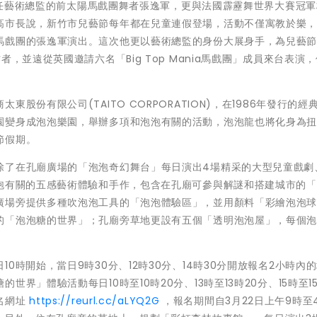
邀擔任藝術總監的前太陽馬戲團舞者張逸軍，更與法國霹靂舞世界大賽冠
高市長說，新竹市兒藝節每年都在兒童連假登場，活動不僅寓教於樂
馬戲團的張逸軍演出。這次他更以藝術總監的身份大展身手，為兒藝節
，並遠從英國邀請六名「Big Top Mania馬戲團」成員來台表演
份有限公司(TAITO CORPORATION)，在1986年發行的經典
園變身成泡泡樂園，舉辦多項和泡泡有關的活動，泡泡龍也將化身為
節假期。
除了在孔廟廣場的「泡泡奇幻舞台」每日演出4場精采的大型兒童戲劇
泡泡有關的五感藝術體驗和手作，包含在孔廟可參與解謎和搭建城市的
廣場旁提供多種吹泡泡工具的「泡泡體驗區」，並用顏料「彩繪泡泡
的「泡泡糖的世界」；孔廟旁草地更設有五個「透明泡泡屋」，每個
0時開始，當日9時30分、12時30分、14時30分開放報名2小時內
」體驗活動每日10時至10時20分、13時至13時20分、15時至15
名網址
https://reurl.cc/aLYQ2G
，報名期間自3月22日上午9時至