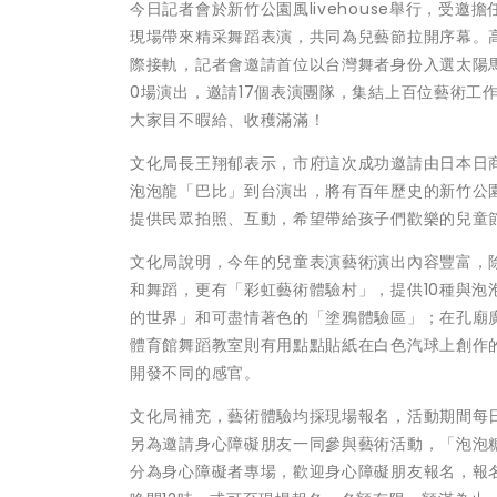
今日記者會於新竹公園風livehouse舉行，受
現場帶來精采舞蹈表演，共同為兒藝節拉開序幕。
際接軌，記者會邀請首位以台灣舞者身份入選太陽
0場演出，邀請17個表演團隊，集結上百位藝術工作者
大家目不暇給、收穫滿滿！
文化局長王翔郁表示，市府這次成功邀請由日本日商太東股
泡泡龍「巴比」到台演出，將有百年歷史的新竹公
提供民眾拍照、互動，希望帶給孩子們歡樂的兒童
文化局說明，今年的兒童表演藝術演出內容豐富，
和舞蹈，更有「彩虹藝術體驗村」，提供10種與
的世界」和可盡情著色的「塗鴉體驗區」；在孔廟
體育館舞蹈教室則有用點點貼紙在白色汽球上創作
開發不同的感官。
文化局補充，藝術體驗均採現場報名，活動期間每日1
另為邀請身心障礙朋友一同參與藝術活動，「泡泡糖的世界
分為身心障礙者專場，歡迎身心障礙朋友報名，報