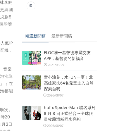
軍林李納
，更與國
規劃8
，保證讓
精選新聞稿
最新新聞稿
人氣IP
扭蛋機，
FLOC唯一基督徒專屬交友
APP，基督徒的新福音
2021/03/29
、音樂
「泡泡龍
童心浪花．水FUN一夏！北
高雄家扶64名兒童走入自然
球」；在
探索自我
泡泡都能
2026/08/07
huf x Spider-Man 聯名系列
的場次。
8 月 8 日正式登台〜全球限
時20
量收藏滑板同步亮相
4月2日
2026/08/07