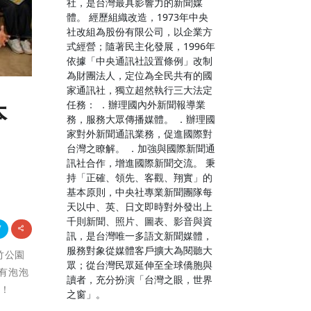
社，是台灣最具影響力的新聞媒
體。 經歷組織改造，1973年中央
社改組為股份有限公司，以企業方
式經營；隨著民主化發展，1996年
依據「中央通訊社設置條例」改制
為財團法人，定位為全民共有的國
家通訊社，獨立超然執行三大法定
任務： ．辦理國內外新聞報導業
本
務，服務大眾傳播媒體。 ．辦理國
家對外新聞通訊業務，促進國際對
台灣之瞭解。 ．加強與國際新聞通
訊社合作，增進國際新聞交流。 秉
持「正確、領先、客觀、翔實」的
基本原則，中央社專業新聞團隊每
天以中、英、日文即時對外發出上
千則新聞、照片、圖表、影音與資
訊，是台灣唯一多語文新聞媒體，
服務對象從媒體客戶擴大為閱聽大
竹公園
眾；從台灣民眾延伸至全球僑胞與
有泡泡
讀者，充分扮演「台灣之眼，世界
力！
之窗」。