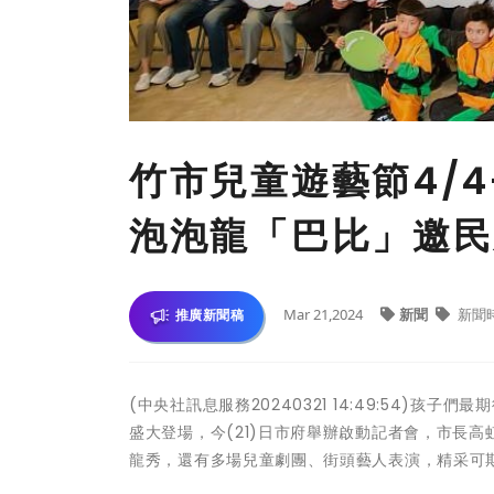
竹市兒童遊藝節4/4
泡泡龍「巴比」邀民
Mar 21,2024
新聞
新聞
推廣新聞稿
(中央社訊息服務20240321 14:49:54)孩
盛大登場，今(21)日市府舉辦啟動記者會，市長
龍秀，還有多場兒童劇團、街頭藝人表演，精采可