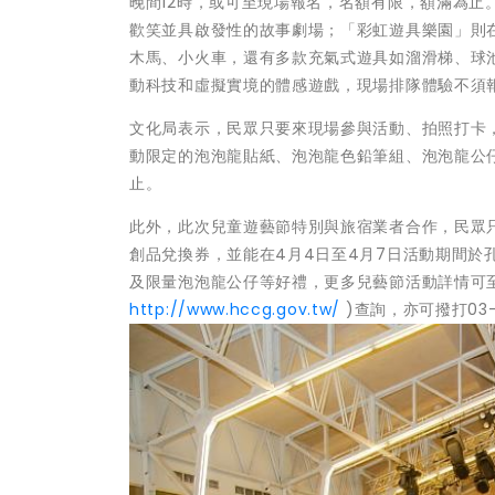
晚間12時，或可至現場報名，名額有限，額滿為止
歡笑並具啟發性的故事劇場；「彩虹遊具樂園」則
木馬、小火車，還有多款充氣式遊具如溜滑梯、球池等
動科技和虛擬實境的體感遊戲，現場排隊體驗不須
文化局表示，民眾只要來現場參與活動、拍照打卡
動限定的泡泡龍貼紙、泡泡龍色鉛筆組、泡泡龍公
止。
此外，此次兒童遊藝節特別與旅宿業者合作，民眾只
創品兌換券，並能在4月4日至4月7日活動期間
及限量泡泡龍公仔等好禮，更多兒藝節活動詳情可
http://www.hccg.gov.tw/
)查詢，亦可撥打03-