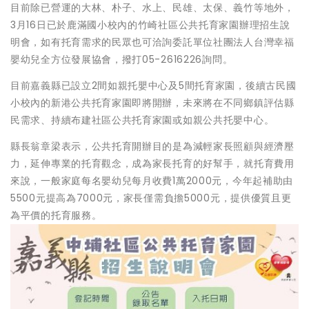
目前除已營運的大林、朴子、水上、民雄、太保、義竹等地外，
3月16日已於鹿滿國小校內的竹崎社區公共托育家園辦理招生說
明會，如有托育需求的民眾也可洽詢委託單位社團法人台灣幸福
嬰幼兒全方位發展協會，撥打05-2616226詢問。
目前嘉義縣已設立2間如親托嬰中心及5間托育家園，後續古民國
小校內的新港公共托育家園即將開辦，未來將在不同鄉鎮評估縣
民需求、持續布建社區公共托育家園或如親公共托嬰中心。
縣長翁章梁表示，公共托育開辦目的是為減輕家長照顧與經濟壓
力，延伸專業的托育觀念，成為家長托育的好幫手，就托育費用
來說，一般家庭每名嬰幼兒每月收費1萬2000元，今年起補助由
5500元提高為7000元，家長僅需負擔5000元，提供優質且更
為平價的托育服務。