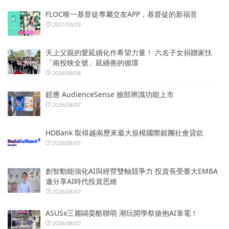
FLOC唯一基督徒專屬交友APP，基督徒的新福音
2021/03/29
天上父親的愛延續化作希望力量！ 六名子女捐贈家扶
「南投映全號」延續善的循環
2026/08/08
鎧應 AudienceSense 臉部辨識功能上市
2026/08/07
HDBank 取得越南歷來最大規模國際銀團社會貸款
2026/08/07
創智動能強化AI與經營雙軸競爭力 投資長受臺大EMBA
邀分享AI時代投資思維
2026/08/07
ASUSx三麗鷗耍酷聯萌 潮玩開學祭搶抱AI筆電！
2026/08/07