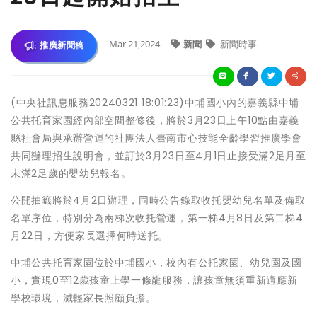
Mar 21,2024
新聞
新聞時事
推廣新聞稿
(中央社訊息服務20240321 18:01:23)中埔國小內的嘉義縣中埔
公共托育家園經內部空間整修後，將於3月23日上午10點由嘉義
縣社會局與承辦營運的社團法人臺南市心技能全齡學習推廣學會
共同辦理招生說明會，並訂於3月23日至4月1日止接受滿2足月至
未滿2足歲的嬰幼兒報名。
公開抽籤將於4月2日辦理，同時公告錄取收托嬰幼兒名單及備取
名單序位，特別分為兩梯次收托營運，第一梯4月8日及第二梯4
月22日，方便家長選擇何時送托。
中埔公共托育家園位於中埔國小，校內有公托家園、幼兒園及國
小，實現0至12歲孩童上學一條龍服務，讓孩童無須重新適應新
學校環境，減輕家長照顧負擔。