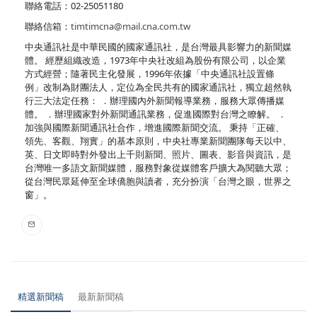
聯絡電話：02-25051180
聯絡信箱：
timtimcna@mail.cna.com.tw
中央通訊社是中華民國的國家通訊社，是台灣最具影響力的新聞媒
體。 經歷組織改造，1973年中央社改組為股份有限公司，以企業
方式經營；隨著民主化發展，1996年依據「中央通訊社設置條
例」改制為財團法人，定位為全民共有的國家通訊社，獨立超然執
行三大法定任務： ．辦理國內外新聞報導業務，服務大眾傳播媒
體。 ．辦理國家對外新聞通訊業務，促進國際對台灣之瞭解。 ．
加強與國際新聞通訊社合作，增進國際新聞交流。 秉持「正確、
領先、客觀、翔實」的基本原則，中央社專業新聞團隊每天以中、
英、日文即時對外發出上千則新聞、照片、圖表、影音與資訊，是
台灣唯一多語文新聞媒體，服務對象從媒體客戶擴大為閱聽大眾；
從台灣民眾延伸至全球僑胞與讀者，充分扮演「台灣之眼，世界之
窗」。
精選新聞稿
最新新聞稿