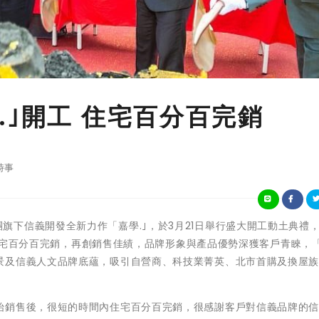
.｣開工 住宅百分百完銷
時事
義企業集團旗下信義開發全新力作「嘉學.｣，於3月21日舉行盛大開工動土典禮
時間住宅百分百完銷，再創銷售佳績，品牌形象與產品優勢深獲客戶青睞，「
景及信義人文品牌底蘊，吸引自營商、科技業菁英、北市首購及換屋
始銷售後，很短的時間內住宅百分百完銷，很感謝客戶對信義品牌的