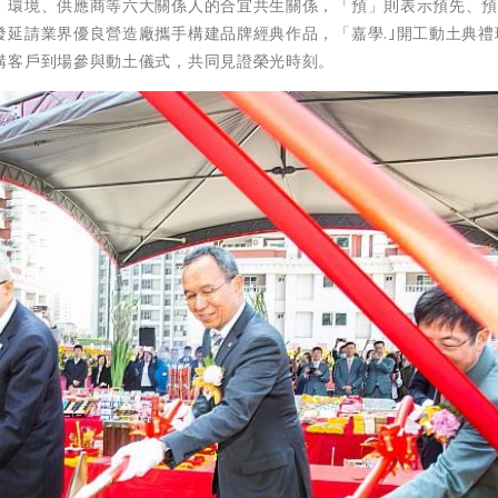
、環境、供應商等六大關係人的合宜共生關係，「預」則表示預先、
延請業界優良營造廠攜手構建品牌經典作品，「嘉學.｣開工動土典禮
購客戶到場參與動土儀式，共同見證榮光時刻。