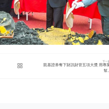
下一
凱基證券奪下財訊財管五項大獎 用專
幫..