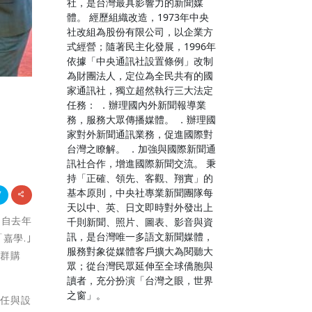
社，是台灣最具影響力的新聞媒
體。 經歷組織改造，1973年中央
社改組為股份有限公司，以企業方
式經營；隨著民主化發展，1996年
依據「中央通訊社設置條例」改制
為財團法人，定位為全民共有的國
家通訊社，獨立超然執行三大法定
任務： ．辦理國內外新聞報導業
務，服務大眾傳播媒體。 ．辦理國
家對外新聞通訊業務，促進國際對
台灣之瞭解。 ．加強與國際新聞通
訊社合作，增進國際新聞交流。 秉
持「正確、領先、客觀、翔實」的
基本原則，中央社專業新聞團隊每
天以中、英、日文即時對外發出上
，自去年
千則新聞、照片、圖表、影音與資
訊，是台灣唯一多語文新聞媒體，
嘉學.｣
服務對象從媒體客戶擴大為閱聽大
族群購
眾；從台灣民眾延伸至全球僑胞與
讀者，充分扮演「台灣之眼，世界
之窗」。
信任與設