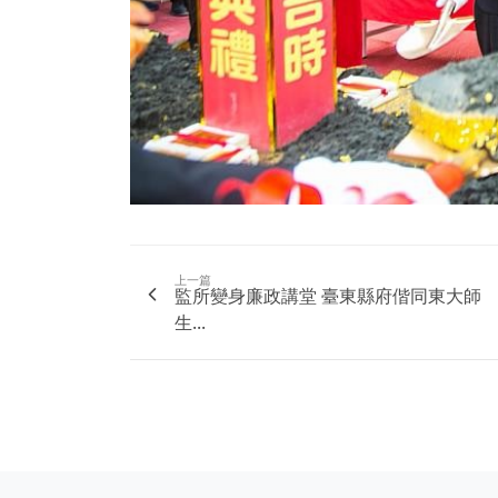
上一篇
監所變身廉政講堂 臺東縣府偕同東大師
生...