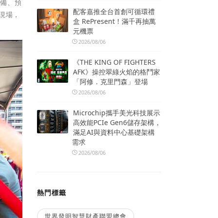
預備、預
配客嘉推全台首創可循環禮
現場，
盒 RePresent！滿千再抽萬
元機票
2026/08/06
《THE KING OF FIGHTERS
AFK》操控翠綠火焰的格鬥家
「阿修．克里門森」登場
2026/08/06
Microchip攜手美光科技展示
高效能PCIe Gen6儲存架構，
滿足AI與資料中心基礎架構
需求
2026/08/06
熱門標籤
世界發明智慧財產聯盟總會