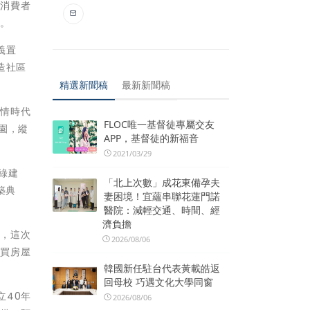
，消費者
中。
義置
造社區
精選新聞稿
最新新聞稿
疫情時代
FLOC唯一基督徒專屬交友
園，縱
APP，基督徒的新福音
2021/03/29
綠建
「北上次數」成花東備孕夫
築典
妻困境！宜蘊串聯花蓮門諾
醫院：減輕交通、時間、經
濟負擔
感，這次
2026/08/06
購買房屋
韓國新任駐台代表黃載皓返
回母校 巧遇文化大學同窗
立40年
2026/08/06