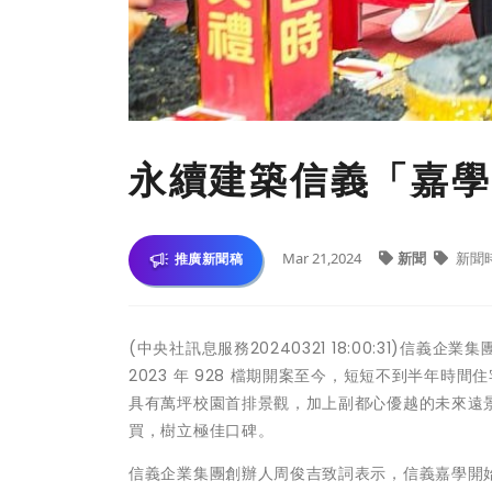
永續建築信義「嘉學
Mar 21,2024
新聞
新聞
推廣新聞稿
(中央社訊息服務20240321 18:00:31)信
2023 年 928 檔期開案至今，短短不到半年
具有萬坪校園首排景觀，加上副都心優越的未來遠
買，樹立極佳口碑。
信義企業集團創辦人周俊吉致詞表示，信義嘉學開