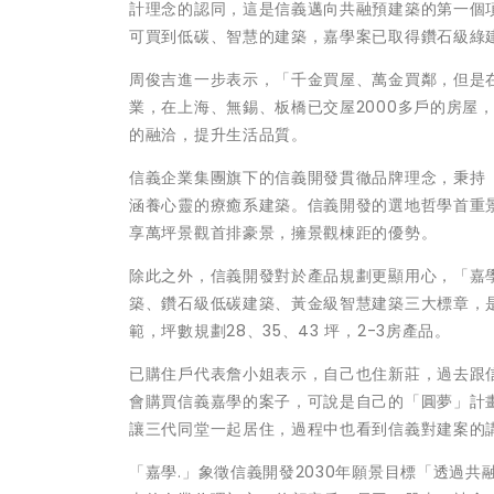
計理念的認同，這是信義邁向共融預建築的第一個
可買到低碳、智慧的建築，嘉學案已取得鑽石級綠
周俊吉進一步表示，「千金買屋、萬金買鄰，但是
業，在上海、無錫、板橋已交屋2000多戶的房屋
的融洽，提升生活品質。
信義企業集團旗下的信義開發貫徹品牌理念，秉持
涵養心靈的療癒系建築。信義開發的選地哲學首重景
享萬坪景觀首排豪景，擁景觀棟距的優勢。
除此之外，信義開發對於產品規劃更顯用心，「嘉學
築、鑽石級低碳建築、黃金級智慧建築三大標章，是
範，坪數規劃28、35、43 坪，2-3房產品。
已購住戶代表詹小姐表示，自己也住新莊，過去跟
會購買信義嘉學的案子，可說是自己的「圓夢」計
讓三代同堂一起居住，過程中也看到信義對建案的
「嘉學.」象徵信義開發2030年願景目標「透過共