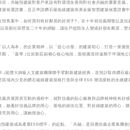
項目，共融預建築對客戶來說有對環境友善與對社會共融的重要意義
建築候選證書，且正申請鑽石級低碳建築與黃金級智慧建築候選證書
在預售案中，如何買到有好鄰居的好房子?」在十年前信義開發以及信
，以長期社區營造二十年的經驗，讓住戶從陌生人變成好朋友鄰居，營
「以人為本」的企業精神，以「從心出發」的建築初心，打造一座後
觀，「嘉學.｣位於新莊副都心核心地段，面校園首排遠眺千坪濕地公
.｣延攬大師級人文建築團隊聯手擘劃新建築經典，並預計取得鑽石級
區域內少見的鑽石級綠建築規格打造與全球 ESG 潮流接軌的永續建
信義房屋買房互動的過程中，就對信義的貼心服務與品牌精神很有好
畫，她看好信義品牌的用心、基地的絕佳位置、對於綠建築的用心，
講究與用心，讓她很放心。
融預建築成為產業ESG標竿」的起點。「共融」是回應信義企業集團創