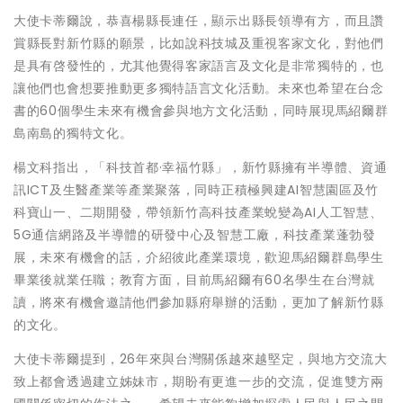
大使卡蒂爾說，恭喜楊縣長連任，顯示出縣長領導有方，而且讚
賞縣長對新竹縣的願景，比如說科技城及重視客家文化，對他們
是具有啓發性的，尤其他覺得客家語言及文化是非常獨特的，也
讓他們也會想要推動更多獨特語言文化活動。未來也希望在台念
書的60個學生未來有機會參與地方文化活動，同時展現馬紹爾群
島南島的獨特文化。
楊文科指出，「科技首都·幸福竹縣」，新竹縣擁有半導體、資通
訊ICT及生醫產業等產業聚落，同時正積極興建AI智慧園區及竹
科寶山一、二期開發，帶領新竹高科技產業蛻變為AI人工智慧、
5G通信網路及半導體的研發中心及智慧工廠，科技產業蓬勃發
展，未來有機會的話，介紹彼此產業環境，歡迎馬紹爾群島學生
畢業後就業任職；教育方面，目前馬紹爾有60名學生在台灣就
讀，將來有機會邀請他們參加縣府舉辦的活動，更加了解新竹縣
的文化。
大使卡蒂爾提到，26年來與台灣關係越來越堅定，與地方交流大
致上都會透過建立姊妹市，期盼有更進一步的交流，促進雙方兩