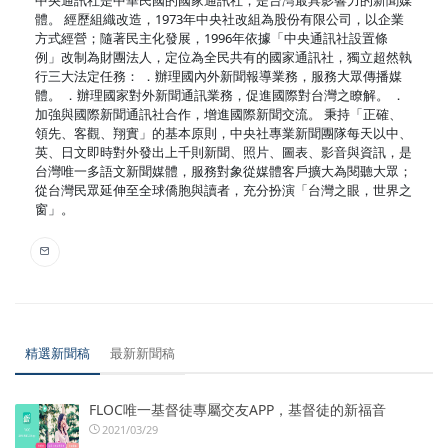
中央通訊社是中華民國的國家通訊社，是台灣最具影響力的新聞媒
體。 經歷組織改造，1973年中央社改組為股份有限公司，以企業
方式經營；隨著民主化發展，1996年依據「中央通訊社設置條
例」改制為財團法人，定位為全民共有的國家通訊社，獨立超然執
行三大法定任務： ．辦理國內外新聞報導業務，服務大眾傳播媒
體。 ．辦理國家對外新聞通訊業務，促進國際對台灣之瞭解。 ．
加強與國際新聞通訊社合作，增進國際新聞交流。 秉持「正確、
領先、客觀、翔實」的基本原則，中央社專業新聞團隊每天以中、
英、日文即時對外發出上千則新聞、照片、圖表、影音與資訊，是
台灣唯一多語文新聞媒體，服務對象從媒體客戶擴大為閱聽大眾；
從台灣民眾延伸至全球僑胞與讀者，充分扮演「台灣之眼，世界之
窗」。
精選新聞稿
最新新聞稿
FLOC唯一基督徒專屬交友APP，基督徒的新福音
2021/03/29