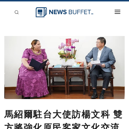
回到首頁
新聞稿分類
登入
刊登
馬紹爾駐台大使訪楊文科 雙
方將強化原民客家文化交流