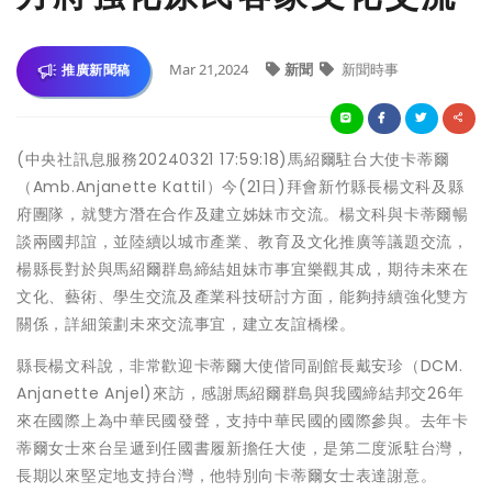
Mar 21,2024
新聞
新聞時事
推廣新聞稿
(中央社訊息服務20240321 17:59:18)馬紹爾駐台大使卡蒂爾
（Amb.Anjanette Kattil）今(21日)拜會新竹縣長楊文科及縣
府團隊，就雙方潛在合作及建立姊妹市交流。楊文科與卡蒂爾暢
談兩國邦誼，並陸續以城市產業、教育及文化推廣等議題交流，
楊縣長對於與馬紹爾群島締結姐妹市事宜樂觀其成，期待未來在
文化、藝術、學生交流及產業科技研討方面，能夠持續強化雙方
關係，詳細策劃未來交流事宜，建立友誼橋樑。
縣長楊文科說，非常歡迎卡蒂爾大使偕同副館長戴安珍（DCM.
Anjanette Anjel)來訪，感謝馬紹爾群島與我國締結邦交26年
來在國際上為中華民國發聲，支持中華民國的國際參與。去年卡
蒂爾女士來台呈遞到任國書履新擔任大使，是第二度派駐台灣，
長期以來堅定地支持台灣，他特別向卡蒂爾女士表達謝意。