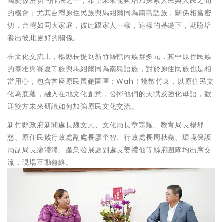
國關係密切的作法之一，希望未來能夠增加探索人民與人民之間
的機會；尤其台灣原住民族與馬紹爾同為南島語族，關係相當密
切，台灣如同大家庭，彼此跟家人一樣，這樣的基礎下，期盼培
養出彼此更好的關係。
在文化交流上，楊縣長提到新竹縣轄內族群多元，其中原住民族
的泰雅與賽夏等族與馬紹爾同為南島語族，對於原住民族也是相
當用心，包含首座原民展銷園區：Wah！幾散竹東，以原住民文
化為底蘊，融入在地文化創意，發揮他們的天賦及強化母語，歡
迎雙方未來研議如何加強原民文化交流。
新竹縣政府新聞處長魏文元、文化局長章宗耀、教育局長楊郡
慈、原住民族行政處副處長廖奎智、行政處長周秋堯、環境保護
局副局長廖瀅瀅、產業發展處副處長姜禮仙等縣府團隊均出席交
流，現場互動熱絡。