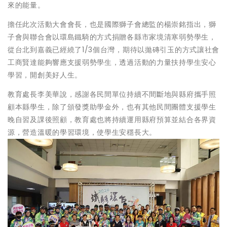
來的能量。
擔任此次活動大會會長，也是國際獅子會總監的楊崇銘指出，獅
子會與聯合會以環島鐵騎的方式捐贈各縣市家境清寒弱勢學生，
從台北到嘉義已經繞了1/3個台灣，期待以拋磚引玉的方式讓社會
工商賢達能夠響應支援弱勢學生，透過活動的力量扶持學生安心
學習，開創美好人生。
教育處長李美華說，感謝各民間單位持續不間斷地與縣府攜手照
顧本縣學生，除了頒發獎助學金外，也有其他民間團體支援學生
晚自習及課後照顧，教育處也將持續運用縣府預算並結合各界資
源，營造溫暖的學習環境，使學生安穩長大。