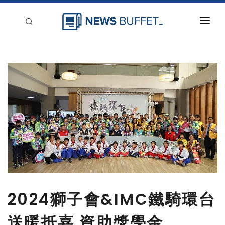
回到首頁
新聞稿分類
登入
刊登
2024獅子會&IMC鐵騎環台
送暖抵嘉 資助獎學金