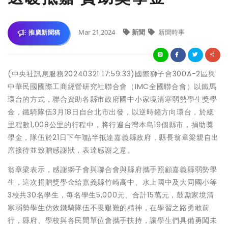
Mar 21,2024
新聞
新聞時事
推廣新聞稿
(中央社訊息服務20240321 17:59:33)國際獅子會300A-2區與
中華民國國際工商經營研究社聯合會（IMC全國聯合會）以鐵馬
環台的方式，聯合資助各縣市政府國中小家境清寒弱勢學生獎學
金，鐵騎隊伍3月18日自台北市出發，以逆時鐘方向環台，於總
里程數1,008公里的行程中，將行遍台灣本島19個縣市，捐助獎
學金，隊伍於21日下午1點半抵達嘉義縣政府，縣長翁章梁親自出
席接待並致贈感謝狀，表達感謝之意。
翁章梁表示，感謝獅子會與聯合會與縣府攜手照顧嘉義縣弱勢學
生，這次捐贈獎學金給嘉義縣竹崎高中、水上國中及大同國小等
3校共30名學生，每名學生5,000元、合計15萬元，鼓勵家境清
寒弱勢學生仿效鐵騎隊伍不畏艱難的精神，在學習之路勇敢前
行，縣府、學校與各民間單位會攜手扶持，讓學生們具備勇闖未