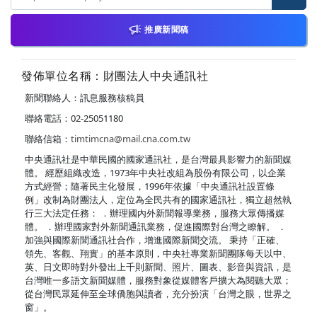
推廣新聞稿
發佈單位名稱：財團法人中央通訊社
新聞聯絡人：訊息服務核稿員
聯絡電話：02-25051180
聯絡信箱：
timtimcna@mail.cna.com.tw
中央通訊社是中華民國的國家通訊社，是台灣最具影響力的新聞媒
體。 經歷組織改造，1973年中央社改組為股份有限公司，以企業
方式經營；隨著民主化發展，1996年依據「中央通訊社設置條
例」改制為財團法人，定位為全民共有的國家通訊社，獨立超然執
行三大法定任務： ．辦理國內外新聞報導業務，服務大眾傳播媒
體。 ．辦理國家對外新聞通訊業務，促進國際對台灣之瞭解。 ．
加強與國際新聞通訊社合作，增進國際新聞交流。 秉持「正確、
領先、客觀、翔實」的基本原則，中央社專業新聞團隊每天以中、
英、日文即時對外發出上千則新聞、照片、圖表、影音與資訊，是
台灣唯一多語文新聞媒體，服務對象從媒體客戶擴大為閱聽大眾；
從台灣民眾延伸至全球僑胞與讀者，充分扮演「台灣之眼，世界之
窗」。