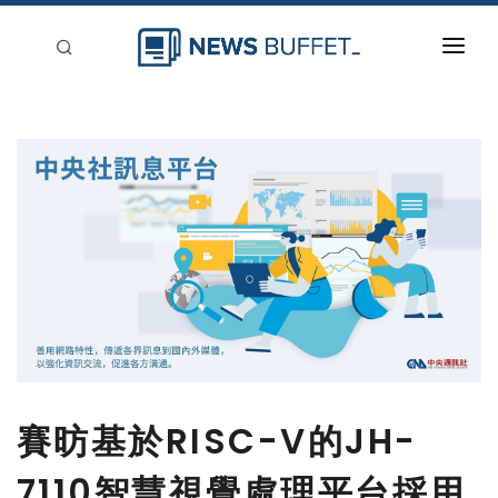
回到首頁
新聞稿分類
登入
刊登
賽昉基於RISC-V的JH-
7110智慧視覺處理平台採用