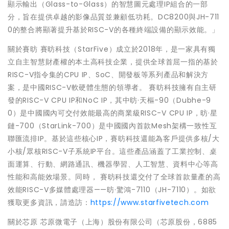
顯示輸出（Glass-to-Glass）的智慧圖元處理IP組合的一部
分，旨在提供卓越的影像品質並兼顧低功耗。DC8200與JH-711
0的整合將顯著提升基於RISC-V的各種終端設備的顯示效能。」
關於賽昉 賽昉科技（StarFive）成立於2018年，是一家具有獨
立自主智慧財產權的本土高科技企業，提供全球首屈一指的基於
RISC-V指令集的CPU IP、SoC、開發板等系列產品和解決方
案，是中國RISC-V軟硬體生態的領導者。 賽昉科技擁有自主研
發的RISC-V CPU IP和NoC IP，其中昉·天樞-90（Dubhe-9
0）是中國國內可交付效能最高的商業級RISC-V CPU IP，昉·星
鏈-700（StarLink-700）是中國國內首款Mesh架構一致性互
聯匯流排IP。基於這些核心IP，賽昉科技還能為客戶提供多核/大
小核/眾核RISC-V子系統IP平台。這些產品涵蓋了工業控制、桌
面運算、行動、網路通訊、機器學習、人工智慧、資料中心等高
性能和高能效場景。同時， 賽昉科技還交付了全球首款量產的高
效能RISC-V多媒體處理器——昉·驚鴻-7110（JH-7110）。如欲
獲取更多資訊，請造訪：
https://www.starfivetech.com
關於芯原 芯原微電子（上海）股份有限公司（芯原股份，6885