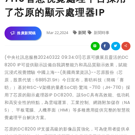
了芯原的顯示處理器IP
Mar 22,2024
新聞
新聞時事
推廣新聞稿
(中央社訊息服務20240322 09:34:01)芯原可擴展且靈活的DC
8200 IP可提供顯示設備自我調整能力和高品質顯示效果，賦能
沉浸式視覺體驗 中國上海--(美國商業資訊)--芯原股份（芯
原，股票代號：688521.SH）今日宣布，賽昉科技（簡稱「賽
昉」）基於RISC-V架構的量產SoC昉·驚鴻 -7110（JH-7110）採
用了芯原的顯示處理器IP DC8200。該SoC具有高效能、低功耗
和高安全性的特點，為雲端運算、工業控制、網路附加儲存（NA
S）、平板電腦、人機界面（HMI）等多種應用提供完整的智慧視
覺處理平台解決方案。
芯原的DC8200 IP支援高級的影像品質強化，可為使用者提供卓