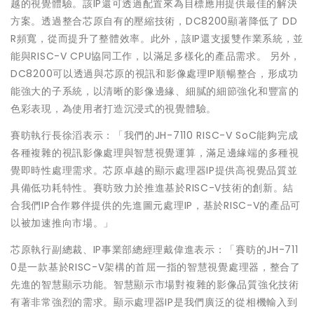
越的視覺體驗。該IP還可透過配置來為目標應用提供最佳的解決
方案。透過整合芯原自有的壓縮技術，DC8200顯著降低了 DD
R頻寬，從而提升了整體效率。此外，該IP還支援雙作業系統，並
能與RISC-V CPU協同工作，以滿足多樣化的產品需求。 另外，
DC8200可以透過與芯原的視訊和影像處理IP順暢整合，形成功
能強大的子系統，以清晰的影像邊緣、細膩的細節強化和豐富的
色彩表現，為使用者打造沉浸式的視覺體驗。
賽昉執行長徐滔表示：「我們的JH-7110 RISC-V SoC能夠完成
各種複雜的視訊影像處理與智慧視覺運算，滿足邊緣端的多種視
覺即時性處理需求。芯原卓越的顯示處理器IP提供高視覺品質並
具備低功耗特性。賽昉致力於推進基於RISC-V技術的創新。結
合我們IP合作夥伴提供的先進圖元處理IP，基於RISC-V的產品可
以被加速推向市場。」
芯原執行副總裁、IP事業部總經理戴偉進表示：「賽昉的JH-711
0是一款基於RISC-V架構的首屈一指的智慧視覺處理器，整合了
先進的智慧顯示功能。智慧顯示市場對複雜的影像品質強化技術
有著非常強烈的需求。顯示處理器IP是我們廣泛的從相機輸入到