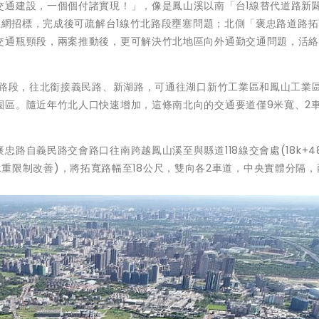
交通建設，一個個付諸實現！」，像是鳳山溪以南「台1線替代道路新
正上網招標，完成後可疏解台1線竹北路段壅塞問題；北側「褒忠路道路
交通瓶頸段，兩案推動後，更可解決竹北地區向外通勤交通問題，活
分路段，往北銜接義民路、新湖路，可通往湖口新竹工業區和鳳山工業
園區。隨近年竹北人口快速增加，這條南北向的交通要道僅9米寬、2
路自義民路交會路口往南跨越鳳山溪至與縣道118線交會處(18k+48
大橋，承重限制改善)，將拓寬路幅至18公尺，雙向各2車道，中央實體分隔