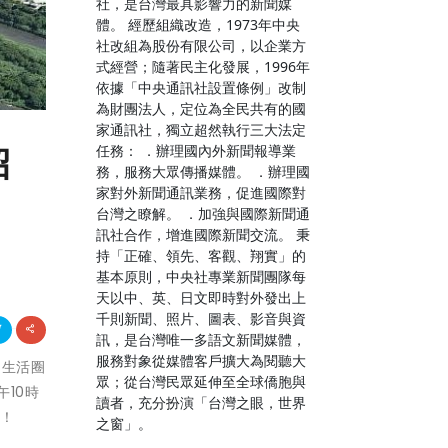
社，是台灣最具影響力的新聞媒
體。 經歷組織改造，1973年中央
社改組為股份有限公司，以企業方
式經營；隨著民主化發展，1996年
依據「中央通訊社設置條例」改制
為財團法人，定位為全民共有的國
家通訊社，獨立超然執行三大法定
任務： ．辦理國內外新聞報導業
招
務，服務大眾傳播媒體。 ．辦理國
家對外新聞通訊業務，促進國際對
台灣之瞭解。 ．加強與國際新聞通
訊社合作，增進國際新聞交流。 秉
持「正確、領先、客觀、翔實」的
基本原則，中央社專業新聞團隊每
天以中、英、日文即時對外發出上
千則新聞、照片、圖表、影音與資
訊，是台灣唯一多語文新聞媒體，
服務對象從媒體客戶擴大為閱聽大
「生活圈
眾；從台灣民眾延伸至全球僑胞與
午10時
讀者，充分扮演「台灣之眼，世界
業！
之窗」。