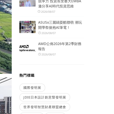
競爭力 投資長受臺大EMBA
邀分享AI時代投資思維
2026/08/07
ASUSx三麗鷗耍酷聯萌 潮玩
開學祭搶抱AI筆電！
2026/08/07
AMD公佈2026年第2季財務
報告
2026/08/07
熱門標籤
國際發明展
JDIE日本設計創意暨發明展
世界發明智慧財產聯盟總會