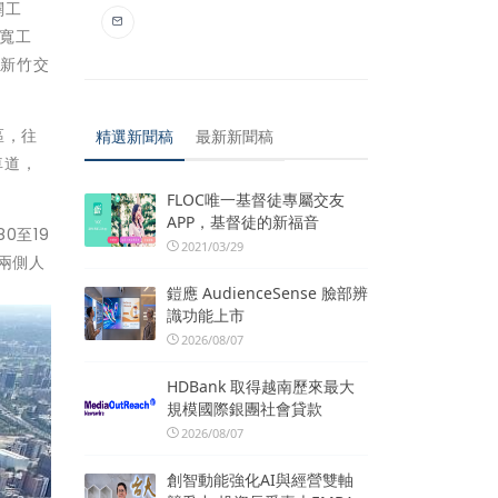
闢工
拓寬工
絡新竹交
區，往
精選新聞稿
最新新聞稿
車道，
FLOC唯一基督徒專屬交友
APP，基督徒的新福音
0至19
2021/03/29
，兩側人
鎧應 AudienceSense 臉部辨
識功能上市
2026/08/07
HDBank 取得越南歷來最大
規模國際銀團社會貸款
2026/08/07
創智動能強化AI與經營雙軸