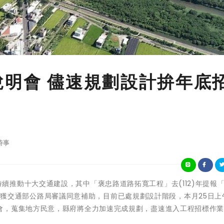
說明會 儘速規劃設計拚年底
時事
竹縣政府持續推動十大交通建設，其中「褒忠路道路拓寬工程」去(112)年提報
6)」，獲交通部公路局審議同意補助，目前已處規劃設計階段，本月25日上
會，蒐集地方民意，縣府將全力加速完成規劃，盡速進入工程招標作