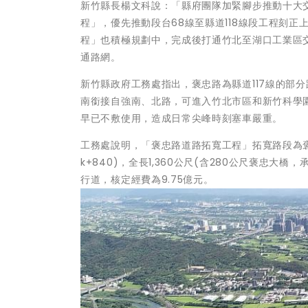
新竹縣長楊文科說：「縣府團隊加緊腳步推動十大
程」，優先推動段台68線至縣道118線段工程刻
程」也積極規劃中，完成後打通竹北至湖口工業區
通路網。
新竹縣政府工務處指出，褒忠路為縣道117線的部
南銜接自強南、北路，可進入竹北市區和新竹科學
早已不敷使用，造成日常尖峰時刻塞車嚴重。
工務處說明，「褒忠路道路拓寬工程」拓寬路段為褒忠
k+840)，全長1,360公尺(含280公尺褒忠
行道，核定經費為9.75億元。