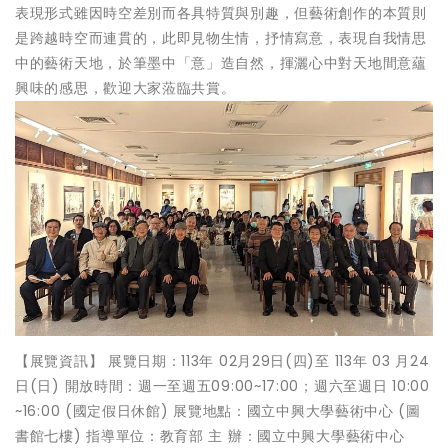
表現形式雖因時空差別而各具特質與別趣，但藝術創作的本質則
是跨越時空而連貫的，此即見物生情，抒情寫意，表現自我情思
中的藝術天地，於筆墨中「意」造自然，揮灑心中對天地間意蘊
興味的感思，歡迎大家蒞臨共賞。
【展覽資訊】 展覽日期：113年 02月29日(四)至 113年 03 月24
日(日) 開放時間：週一至週五09:00~17:00；週六至週日 10:00
~16:00 (國定假日休館) 展覽地點：國立中興大學藝術中心 (圖
書館七樓) 指導單位：教育部 主 辦：國立中興大學藝術中心