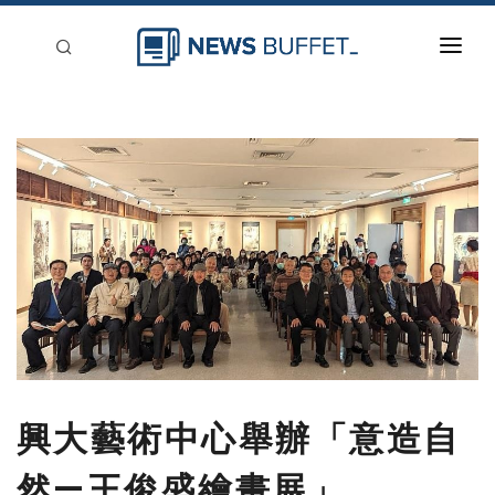
回到首頁
新聞稿分類
登入
刊登
興大藝術中心舉辦「意造自
然—王俊盛繪畫展」