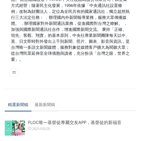
方式經營；隨著民主化發展，1996年依據「中央通訊社設置條
例」改制為財團法人，定位為全民共有的國家通訊社，獨立超然執
行三大法定任務： ．辦理國內外新聞報導業務，服務大眾傳播媒
體。 ．辦理國家對外新聞通訊業務，促進國際對台灣之瞭解。 ．
加強與國際新聞通訊社合作，增進國際新聞交流。 秉持「正確、
領先、客觀、翔實」的基本原則，中央社專業新聞團隊每天以中、
英、日文即時對外發出上千則新聞、照片、圖表、影音與資訊，是
台灣唯一多語文新聞媒體，服務對象從媒體客戶擴大為閱聽大眾；
從台灣民眾延伸至全球僑胞與讀者，充分扮演「台灣之眼，世界之
窗」。
精選新聞稿
最新新聞稿
FLOC唯一基督徒專屬交友APP，基督徒的新福音
2021/03/29