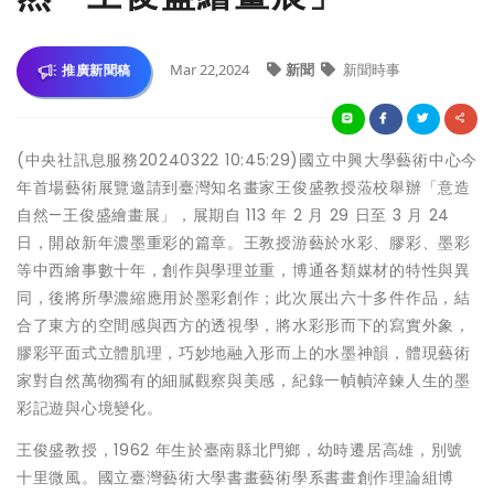
Mar 22,2024
新聞
新聞時事
推廣新聞稿
(中央社訊息服務20240322 10:45:29)國立中興大學藝術中心今
年首場藝術展覽邀請到臺灣知名畫家王俊盛教授蒞校舉辦「意造
自然—王俊盛繪畫展」，展期自 113 年 2 月 29 日至 3 月 24
日，開啟新年濃墨重彩的篇章。王教授游藝於水彩、膠彩、墨彩
等中西繪事數十年，創作與學理並重，博通各類媒材的特性與異
同，後將所學濃縮應用於墨彩創作；此次展出六十多件作品，結
合了東方的空間感與西方的透視學，將水彩形而下的寫實外象，
膠彩平面式立體肌理，巧妙地融入形而上的水墨神韻，體現藝術
家對自然萬物獨有的細膩觀察與美感，紀錄一幀幀淬鍊人生的墨
彩記遊與心境變化。
王俊盛教授，1962 年生於臺南縣北門鄉，幼時遷居高雄，別號
十里微風。國立臺灣藝術大學書畫藝術學系書畫創作理論組博