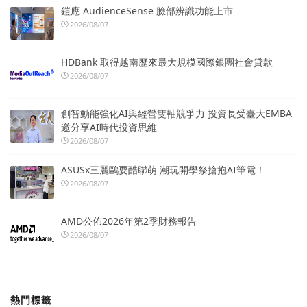
鎧應 AudienceSense 臉部辨識功能上市
2026/08/07
HDBank 取得越南歷來最大規模國際銀團社會貸款
2026/08/07
創智動能強化AI與經營雙軸競爭力 投資長受臺大EMBA
邀分享AI時代投資思維
2026/08/07
ASUSx三麗鷗耍酷聯萌 潮玩開學祭搶抱AI筆電！
2026/08/07
AMD公佈2026年第2季財務報告
2026/08/07
熱門標籤