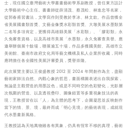
士，現任國立臺灣藝術大學書畫藝術學系副教授，曾任東方設計
大學藝術中心主任。書畫師從薛清茂、蔡茂松、林進忠等名家，
從郭春甫習書法，文學寫作則受教於李冰、林文欽。作品曾獲全
省美展國畫類首獎、文藝金像獎水彩類首獎、大墩美展水墨類第
二名等多項肯定，更獲得高雄縣美展「水彩類」、「膠彩類」永
久免審查資格，以及高雄市美展「水墨類」永久免審查美譽。應
邀舉辦個展十餘場，聯展逾五十場，作品多獲國美館、高雄市立
美術館、臺南市政府文化局等藝文機構及私人企業所收藏，同時
應聘擔任各全國性美展評審委員，獎譽崇隆。
此次展覽主要以王俊盛教授 2012 至 2024 年間創作為主，盡顯
藝術家師法自然、內觀心象的哲思，畫面構圖表述出自我探索，
無論是主觀營造的用墨設色，或是不同時空的色彩變化，光影層
次氛圍的營造、以及透視疊印、圖像錯置等多重視象技法的表
現，王教授皆在以「人」為主體的思考下，企圖凝思並反映創作
當下的情、景、境，最終而成「明心見境」的藝術表現，成就現
代水墨畫新風格。
王教授認為天地萬物雖各有異象，仍具有恆常不移的真理，藝術