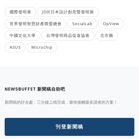
國際發明展
JDIE日本設計創意暨發明展
世界發明智慧財產聯盟總會
SocialLab
OpView
中國文化大學
台灣發明商品促進協會
北市圖
ASUS
Microchip
NEWSBUFFET 新聞稿自助吧
新聞稿的好去處，三分鐘上稿完成，最快接觸最多讀者的方案！
刊登新聞稿