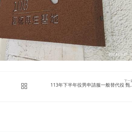
下一
113年下半年役男申請服一般替代役 甄..