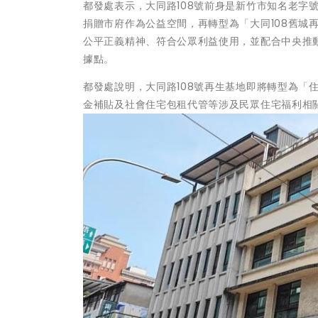
都發處表示，大同路108號前身是新竹市知名老字
捐贈市府作為公益空間，再轉型為「大同108舊城
公平正義精神、符合公眾利益使用，並配合中央推
據點。
都發處說明，大同路108號再生基地即將轉型為「
金補貼及社會住宅包租代管等涉及民眾住宅福利相