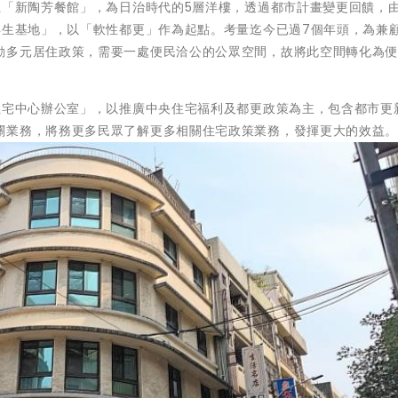
號「新陶芳餐館」，為日治時代的5層洋樓，透過都市計畫變更回饋，
再生基地」，以「軟性都更」作為起點。考量迄今已過7個年頭，為兼
動多元居住政策，需要一處便民洽公的公眾空間，故將此空間轉化為
住宅中心辦公室」，以推廣中央住宅福利及都更政策為主，包含都市更
關業務，將務更多民眾了解更多相關住宅政策業務，發揮更大的效益