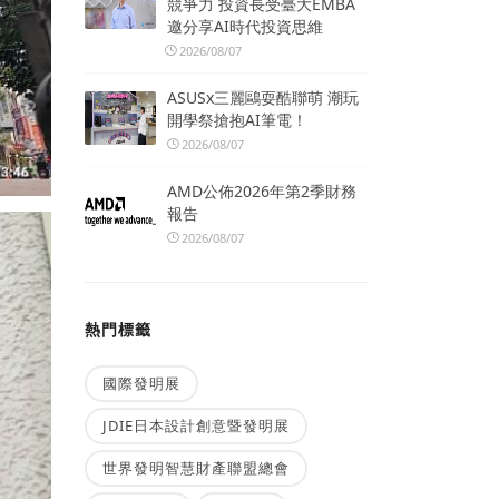
競爭力 投資長受臺大EMBA
邀分享AI時代投資思維
2026/08/07
ASUSx三麗鷗耍酷聯萌 潮玩
開學祭搶抱AI筆電！
2026/08/07
AMD公佈2026年第2季財務
報告
2026/08/07
熱門標籤
國際發明展
JDIE日本設計創意暨發明展
世界發明智慧財產聯盟總會