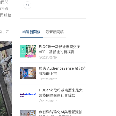
由民間
顧社會
便民服務
新、租
精選新聞稿
最新新聞稿
。
FLOC唯一基督徒專屬交友
APP，基督徒的新福音
2021/03/29
鎧應 AudienceSense 臉部辨
識功能上市
2026/08/07
HDBank 取得越南歷來最大
規模國際銀團社會貸款
2026/08/07
創智動能強化AI與經營雙軸