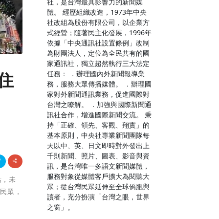
社，是台灣最具影響力的新聞媒
體。 經歷組織改造，1973年中央
社改組為股份有限公司，以企業方
式經營；隨著民主化發展，1996年
依據「中央通訊社設置條例」改制
為財團法人，定位為全民共有的國
家通訊社，獨立超然執行三大法定
任務： ．辦理國內外新聞報導業
住
務，服務大眾傳播媒體。 ．辦理國
家對外新聞通訊業務，促進國際對
台灣之瞭解。 ．加強與國際新聞通
訊社合作，增進國際新聞交流。 秉
持「正確、領先、客觀、翔實」的
基本原則，中央社專業新聞團隊每
天以中、英、日文即時對外發出上
千則新聞、照片、圖表、影音與資
訊，是台灣唯一多語文新聞媒體，
服務對象從媒體客戶擴大為閱聽大
點，未
眾；從台灣民眾延伸至全球僑胞與
多民眾，
讀者，充分扮演「台灣之眼，世界
之窗」。