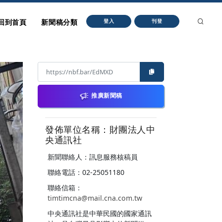
回到首頁
新聞稿分類
登入
刊登
推廣新聞稿
發佈單位名稱：財團法人中
央通訊社
新聞聯絡人：訊息服務核稿員
聯絡電話：02-25051180
聯絡信箱：
timtimcna@mail.cna.com.tw
中央通訊社是中華民國的國家通訊