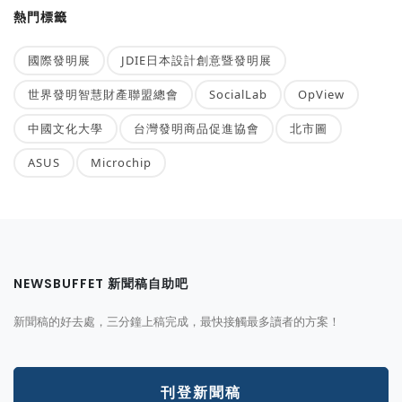
熱門標籤
國際發明展
JDIE日本設計創意暨發明展
世界發明智慧財產聯盟總會
SocialLab
OpView
中國文化大學
台灣發明商品促進協會
北市圖
ASUS
Microchip
NEWSBUFFET 新聞稿自助吧
新聞稿的好去處，三分鐘上稿完成，最快接觸最多讀者的方案！
刊登新聞稿