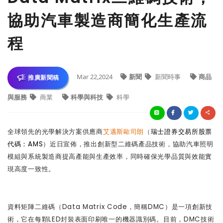
協助汽車製造商簡化生產流
程
Mar 22,2024
新聞
新聞時事
商品
推廣新聞稿
與服務
商業
科學與科技
科學
全球領先的光學解決方案供應商
艾邁斯歐司朗
（
瑞士證券交易所股票
代碼：
AMS
）近日宣佈，推出創新型二維碼產品技術，協助汽車照明
模組與系統製造商提高產能與生產效率，同時確保光學品質與效能實
現高度一致性。
資料矩陣二維碼（Data Matrix Code，簡稱DMC）是一項創新技
術，它在每顆LED封裝表面印刷唯一的機器識別碼。目前，DMC技術