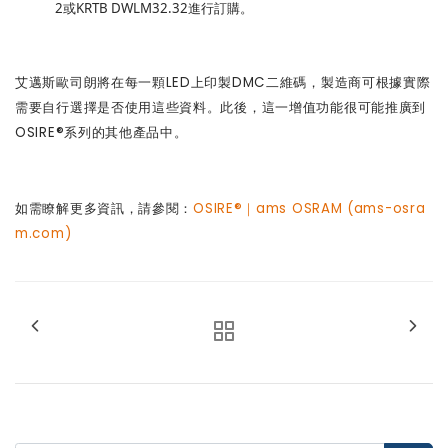
2或KRTB DWLM32.32進行訂購。
艾邁斯歐司朗將在每一顆LED上印製DMC二維碼，製造商可根據實際
需要自行選擇是否使用這些資料。此後，這一增值功能很可能推廣到
OSIRE®系列的其他產品中。
如需瞭解更多資訊，請參閱：
OSIRE®
｜
ams OSRAM (ams-osra
m.com)