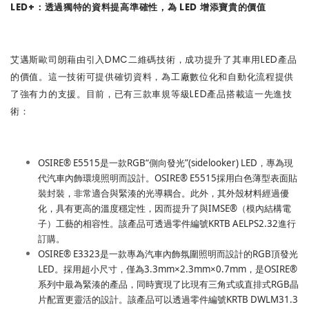
LED+
：透過獨特的資料提高準確性，為
LED
增添寶貴的價值
艾邁斯歐司朗藉由引入DMC二維碼技術，成功提升了其車用LED產品
的價值。這一技術可提供確切資料，為工廠數位化和自動化流程提供
了強有力的支援。目前，已有三款車規等級LED產品搭載這一先進技
術：
OSIRE® E5515是一款RGB“側向發光”(sidelooker) LED，專為現
代汽車內飾環境照明而設計。OSIRE® E5515採用白色薄型表面貼
裝封裝，非常適合與緊湊的光導耦合。此外，其外殼材料經過優
化，具有更高的溫度穩定性，因而提升了與IMSE®（模內結構電
子）工藝的相容性。該產品可透過零件編號KRTB AELPS2.32進行
訂購。
OSIRE® E3323是一款專為汽車內飾氛圍照明而設計的RGB頂發光
LED。採用超小尺寸，僅為3.3mm×2.3mm×0.7mm，是OSIRE®
系列中最為緊湊的產品，同時實現了比現有三角式或直排式RGB晶
片配置更靈活的設計。該產品可以透過零件編號KRTB DWLM31.3