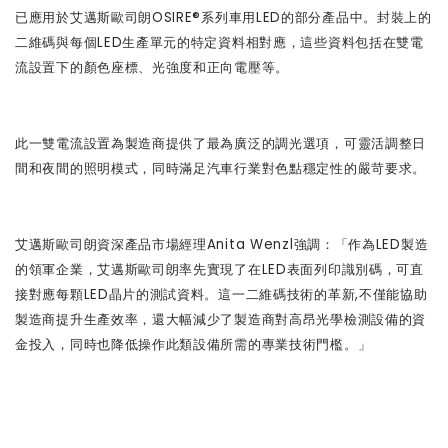
已應用於艾邁斯歐司朗OSIRE®系列車用LED的部分產品中。封裝上的
二維碼與每個LED生產單元的特定資料相對應，這些資料包括在雙電
流設置下的顏色座標、光強度和正向電壓等。
此一雙電流設置為製造商提供了最為廣泛的調光選項，可靈活調整日
間和夜間的照明模式，同時滿足汽車行業對色點穩定性的嚴苛要求。
艾邁斯歐司朗資深產品市場經理Anita Wenzl強調：「作為LED製造
的領軍企業，艾邁斯歐司朗率先實現了在LED表面列印識別碼，可直
接對應每顆LED晶片的測試資料。這一二維碼技術的革新,不僅能協助
製造商提升生產效率，還大幅減少了製造商對高昂光學檢測設備的資
金投入，同時也降低操作此類設備所需的專業技術門檻。」