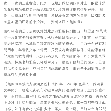
覺、味覺的三重饗宴。此外，現場加碼提供四月才上市的星球爆
米花與焦糖楓聯名商品免費試吃，漢方鹹甜風味備受好評。 圖
說：焦糖楓時尚明亮的裝潢，及現場香氣四溢的串燒，吸引許多
有意加盟的民眾前來洽詢。（資料來源：焦糖楓）
值得關注的是，焦糖楓針對此次加盟展特別推出，加盟金20萬就
能一圓創業夢的優惠方案，執行長陳妍霖表示：「創業十多年靠
著經驗累積，已掌握了穩定獲利的商業模式。」目前全台已有22
間門市，年營收突破上億元，只要成為焦糖楓夥伴，還能享有總
部完整的教育訓練、支援行銷規劃、商圈評估等，吸引大批民眾
洽談。林森老加盟店長邱璦琳分享，最吸引他加盟的因素，是食
材以強冷氣保鮮，並用專門洗蔬果的洗劑，由這些小細節看出焦
糖楓對品質嚴格要求。
【焦糖楓串燒漢方無烟撒粉】 創立年：2011年 創辦人：陳妍霖
文字簡介：從通化街夜市小攤車起家的連鎖串燒店，主打焦糖串
燒，食材撒上獨 特十餘種漢方加蔗糖調配而成的烤肉粉，再搭配
上淡雅回甘醬汁調味，串串散發出焦糖香氣，每一口都帶有甜鹹
口感，並保有食材的鮮甜多汁，讓人一吃上癮。目前全台有22間