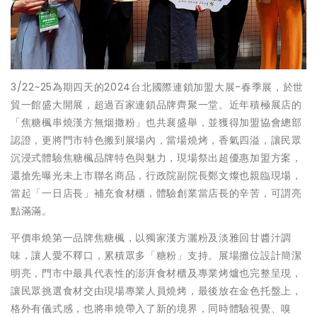
3/22~25為期四天的2024台北國際連鎖加盟大展-春季展，於世
貿一館盛大開展，超過百家連鎖品牌齊聚一堂。近年積極展店的
「焦糖楓串燒漢方無烟撒粉」也共襄盛舉，並獲得加盟協會總部
認證，更將門市特色搬到展場內，當場燒烤，香氣四溢，讓民眾
沉浸式體驗焦糖楓品牌特色與魅力，現場祭出超優惠加盟方案，
還搶先曝光未上市聯名商品，行政院副院長鄭文燦也親臨現場，
當起「一日店長」補充食材櫃，體驗創業當店長的辛苦，可謂亮
點滿滿。
平價串燒第一品牌焦糖楓，以獨家漢方灑粉及淡雅回甘醬汁調
味，讓人愛不釋口，累積眾多「糖粉」支持。展場攤位設計簡潔
明亮，門市中最具代表性的澎湃食材櫃及專業烤爐也完整呈現，
讓民眾挑選食材交由現場專業人員燒烤，最後放在金色托盤上，
格外有儀式感，也將串燒帶入了新的境界，同時體驗視覺、嗅