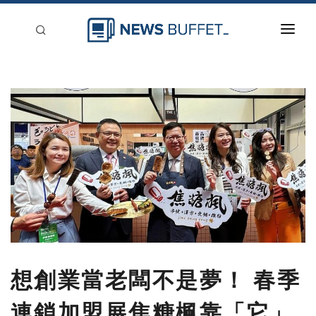
回到首頁
新聞稿分類
登入
刊登
想創業當老闆不是夢！ 春季
連鎖加盟展焦糖楓靠「它」