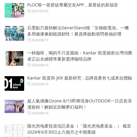
FLOC唯一基督徒專屬交友APP，基督徒的新福音
2021/03/29
石墨點穴最快解法GenerStand推「生物能電池」一機
多用健康兼顧能源韌性！募資將啟動填問卷抽好禮
2026/08/10
一杯咖啡，喝的不只是風味：Kantar 凱度揭密台灣消費
者正以永續標準重新選擇咖啡品牌
2026/08/10
Kantar 凱度與 JKR 最新研究 : 品牌資產有七成來自體驗
2026/08/10
超人氣偶像Ozone 8/15即將現身OUTDOOR一日店長浪
漫寵粉！解鎖近距離夢幻福利！
2026/08/10
陽光房地產投資信託基金（「陽光房地產基金」） 截至
2026年6月30日止六個月之中期業績