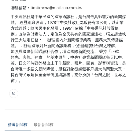
聯絡信箱：
timtimcna@mail.cna.com.tw
中央通訊社是中華民國的國家通訊社，是台灣最具影響力的新聞媒
體。 經歷組織改造，1973年中央社改組為股份有限公司，以企業
方式經營；隨著民主化發展，1996年依據「中央通訊社設置條
例」改制為財團法人，定位為全民共有的國家通訊社，獨立超然執
行三大法定任務： ．辦理國內外新聞報導業務，服務大眾傳播媒
體。 ．辦理國家對外新聞通訊業務，促進國際對台灣之瞭解。 ．
加強與國際新聞通訊社合作，增進國際新聞交流。 秉持「正確、
領先、客觀、翔實」的基本原則，中央社專業新聞團隊每天以中、
英、日文即時對外發出上千則新聞、照片、圖表、影音與資訊，是
台灣唯一多語文新聞媒體，服務對象從媒體客戶擴大為閱聽大眾；
從台灣民眾延伸至全球僑胞與讀者，充分扮演「台灣之眼，世界之
窗」。
精選新聞稿
最新新聞稿