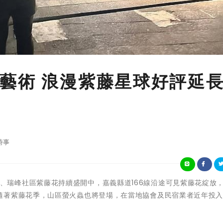
藝術 浪漫紫藤星球好評延
時事
嘉義縣瑞里、瑞峰社區紫藤花持續盛開中，嘉義縣道166線沿途可見紫藤花綻放
隨著紫藤花季，山區螢火蟲也將登場，在當地協會及民宿業者近年投