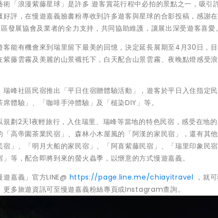
藝術「浪漫紫藤星球」是許多 遊客賞花行程中必拍的景點之一，吸引
獲好評，在慢遊嘉義臉書粉專收到許多遊客與星球的合影投稿，感謝
社區發展協會及業者的全力支持，共同協助維護，讓展出深受遊客喜愛
遊客能有機會來到瑞里留下最美的回憶，決定延長展期至4月30日，
在紫藤雲霧及美麗的山景襯托下，白天配合山景雲霧、夜晚點燈感受
、瑞峰社區民宿推出「平日住宿贈體驗活動」，遊客於平日入住指定
席體驗」、「咖啡手沖體驗」及「槌染DIY」等。
以規劃2天1夜輕旅行，入住瑞里、瑞峰等當地的特色民宿，感受在地的
的「高帝園茶業民宿」、森林小木屋風的「阿漢的家民宿」，還有其
民宿」、「明月大船的家民宿」、「阿喜紫藤民宿」、「瑞里印象民
宿」等，配合即將到來的螢火蟲季，以愜意的方式慢遊嘉義。
遊嘉義」官方LINE@
https://page.line.me/chiayitravel
，就可
多旅遊資訊可至慢遊嘉義粉絲專頁或Instagram查詢。