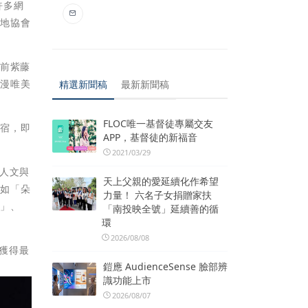
許多網
在地協會
。
目前紫藤
浪漫唯美
精選新聞稿
最新新聞稿
FLOC唯一基督徒專屬交友
民宿，即
APP，基督徒的新福音
2021/03/29
人文與
天上父親的愛延續化作希望
他如「朵
力量！ 六名子女捐贈家扶
宿」、
「南投映全號」延續善的循
環
2026/08/08
獲得最
鎧應 AudienceSense 臉部辨
識功能上市
2026/08/07