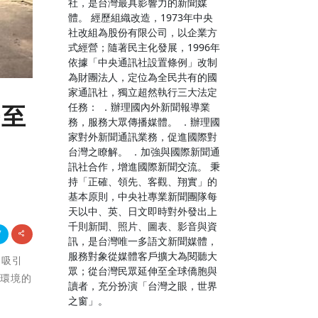
社，是台灣最具影響力的新聞媒
體。 經歷組織改造，1973年中央
社改組為股份有限公司，以企業方
式經營；隨著民主化發展，1996年
依據「中央通訊社設置條例」改制
為財團法人，定位為全民共有的國
家通訊社，獨立超然執行三大法定
任務： ．辦理國內外新聞報導業
長至
務，服務大眾傳播媒體。 ．辦理國
家對外新聞通訊業務，促進國際對
台灣之瞭解。 ．加強與國際新聞通
訊社合作，增進國際新聞交流。 秉
持「正確、領先、客觀、翔實」的
基本原則，中央社專業新聞團隊每
天以中、英、日文即時對外發出上
千則新聞、照片、圖表、影音與資
訊，是台灣唯一多語文新聞媒體，
服務對象從媒體客戶擴大為閱聽大
，吸引
眾；從台灣民眾延伸至全球僑胞與
入環境的
讀者，充分扮演「台灣之眼，世界
之窗」。