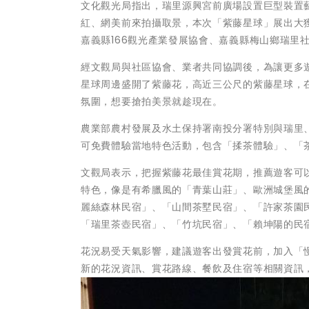
文化觀光局指出，瑞里源興宮前廣場設置巨型裝置
紅、網美前來拍攝取景，本次「紫藤星球」展出大
嘉義縣166觀光產業發展協會、嘉義縣梅山鄉瑞里
經文觀局與社區協會、業者共同協調後，為讓更多
星球周邊盛開了紫藤花，高近三公尺的紫藤星球，
氛圍，想要搶拍美景就趁現在。
農業部農村發展及水土保持署南投分署特別與瑞里
可免費體驗當地特色活動，包含「揉茶體驗」、「茶
文觀局表示，把握紫藤花最佳賞花期，推薦遊客可
特色，像是有希臘風的「青葉山莊」、歐洲城堡風
麗絲森林民宿」、「山間茶墅民宿」、「許家茶園
「瑞里茶壺民宿」、「竹坑民宿」、「賴坤陽的民
花況易受天氣影響，建議遊客出發賞花前，加入「慢
新的花況資訊、賞花路線、餐飲及住宿等相關資訊，更