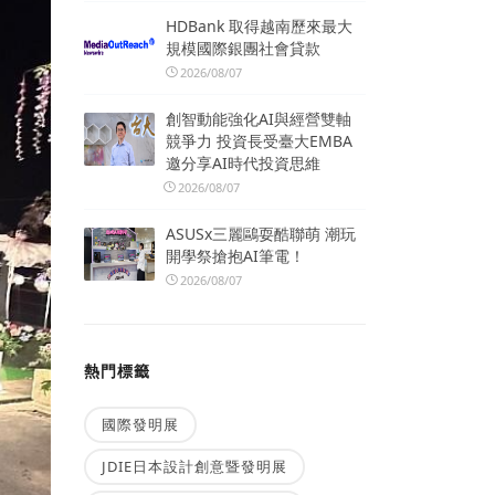
HDBank 取得越南歷來最大
規模國際銀團社會貸款
2026/08/07
創智動能強化AI與經營雙軸
競爭力 投資長受臺大EMBA
邀分享AI時代投資思維
2026/08/07
ASUSx三麗鷗耍酷聯萌 潮玩
開學祭搶抱AI筆電！
2026/08/07
熱門標籤
國際發明展
JDIE日本設計創意暨發明展