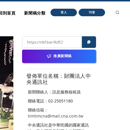
回到首頁
新聞稿分類
登入
刊登
推廣新聞稿
發佈單位名稱：財團法人中
央通訊社
新聞聯絡人：訊息服務核稿員
聯絡電話：02-25051180
聯絡信箱：
timtimcna@mail.cna.com.tw
中央通訊社是中華民國的國家通訊