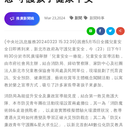
Mar 23,2024
新聞
新聞時事
推廣新聞稿
(中央社訊息服務20240323 15:32:39)因應5月15日全國兒童安
全日即將到來，新北市政府為守護兒童安全，今（23）日下午1
時30分於市民廣場舉辦「兒童安全一條龍」兒童安全宣導活動，
由市府社會局主辦，結合消防局、婦幼警察隊、家防中心及社團
法人新北市兒童教保協會等局處及民間單位，現場規劃了托育資
訊、安全預防、健康照護、藝術欣賞等主體概念闖關活動，以寓
教於樂之宣導方式，吸引了許多家長帶著孩子來參加。
消防局為能提升安全及廉政宣導能見度，結合第一救災救護大
隊、本市防災青年團在活動現場設置兩處攤位，其一為「消防魔
術師&桌遊挑戰者」，以桌遊實際模擬體驗火場濃煙狀況，教導
遭遇火災時如何應變及學習正確火災預防觀念；其二為「防災x
廉政青年守護團&星火求生記」，以新北首創AR數位化防災教具