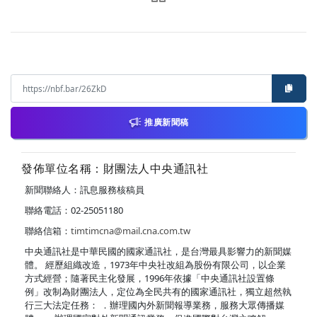
推廣新聞稿
發佈單位名稱：財團法人中央通訊社
新聞聯絡人：訊息服務核稿員
聯絡電話：02-25051180
聯絡信箱：
timtimcna@mail.cna.com.tw
中央通訊社是中華民國的國家通訊社，是台灣最具影響力的新聞媒
體。 經歷組織改造，1973年中央社改組為股份有限公司，以企業
方式經營；隨著民主化發展，1996年依據「中央通訊社設置條
例」改制為財團法人，定位為全民共有的國家通訊社，獨立超然執
行三大法定任務： ．辦理國內外新聞報導業務，服務大眾傳播媒