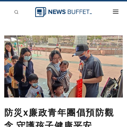
回到首頁
新聞稿分類
登入
刊登
防災x廉政青年團倡預防觀
念 守護孩子健康平安