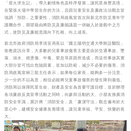
「星火求生記」，帶入劇情角色及時序發展，讓民眾身歷其境，
在緊張火場中學習生存的方法，且因兒童安全及廉政法治觀念皆
強調「預防」之重要性，消防局政風室首次與新北市防災青年守
護團合作，期望藉由將防災及廉能議題一併融入於遊戲中之方
式，使防災及廉能意識向下扎根、向上成長。
新北市政府消防局李清安局長以「國立陽明交通大學附設醫院」
衛教資訊分享，大多數的兒童事故傷害主要是由於交通事故、墜
落、溺水、燒燙傷、中毒、窒息等原因所造成，而這些事故其實
大部分皆可找出危險因素，並加以防範，減少不必要的傷害。消
防局政風室林三龍主任表示，如果每位家長，能夠多一分注意、
少一分的不以為意，相信必能將兒童事故傷害的發生降到最低。
消防局以保障民眾生命、財產及安全為首要守護目標，並於辦理
各項廉政反貪宣導活動之同時，向參與活動的大、小朋友推廣消
防安全常識，冀許將「消防安全」及「廉潔守法」觀念遍布於大
眾心中，建構安全健康友善環境，讓兒童幸福、平安、快樂的長
大。