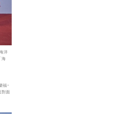
化海洋
「海
樂福-
面對面