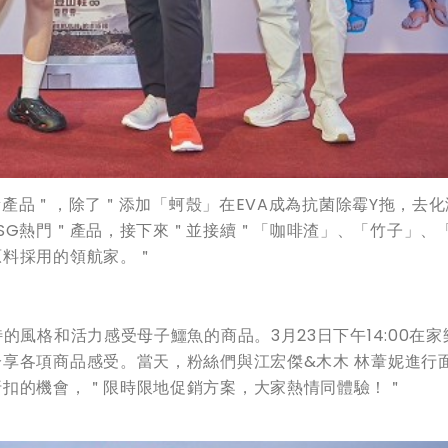
碳新產品＂，除了＂添加「蚵殼」在EVA成為抗菌除霉Y拖，去
SG熱門＂產品，接下來＂並接續＂「咖啡渣」、「竹子」、
原料採用的領航家。＂
的風格和活力感受母子鱷魚的商品。3月23日下午14:00在家
享各項商品感受。當天，粉絲們與江宏傑&木木 林葦妮進行
折扣的機會，＂限時限地促銷方案，大家熱情同體驗！＂