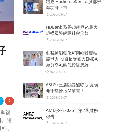
鎧應 AudienceSense 臉部辨
識功能上市
2026/08/07
HDBank 取得越南歷來最大
規模國際銀團社會貸款
2026/08/07
好
創智動能強化AI與經營雙軸
競爭力 投資長受臺大EMBA
邀分享AI時代投資思維
2026/08/07
ASUSx三麗鷗耍酷聯萌 潮玩
開學祭搶抱AI筆電！
2026/08/07
AMD公佈2026年第2季財務
料重複
報告
料。這
2026/08/07
材料、