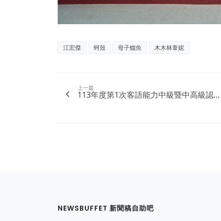
江宏傑
蚵殼
母子鱷魚
木木林葦妮
上一篇
113年度第1次客語能力中級暨中高級認...
NEWSBUFFET 新聞稿自助吧