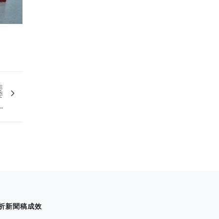
篇
委
.
析新聞稿成效