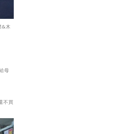
傑&木
票給母
還不買