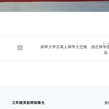
下一
南華大學百萬人興學大悲懺 感念興學
員..
立即購買新聞稿曝光
分