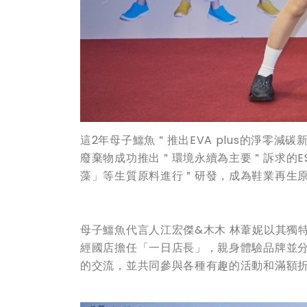
這2年母子鱷魚＂推出EVA plus的淨零減
廢棄物成功推出＂環境永續為主要＂訴求的E
藻」等生質原料進行＂研發，成為鞋業再生
母子鱷魚代言人江宏傑&木木 林葦妮以其獨特
經國店擔任「一日店長」，親身體驗品牌並分
的交流，並共同參與各種有趣的活動和滿額