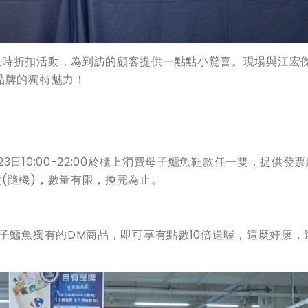
限時折扣活動，為到訪的顧客提供一點點小驚喜。現場與江宏
品牌的獨特魅力！
日10:00-22:00於櫃上消費母子鱷魚鞋款任一雙，提供發
(隨機)，數量有限，換完為止。
母子鱷魚獨有的DM商品，即可享有點數10倍送喔，這麼好康，