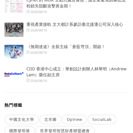
程錯失阻斷攻擊黃金期！
2026/08/10
重視產業接軌 文大都計系參訪臺北捷運公司深入核心
2026/08/10
《無期迷途》全新主線「蒼藍穹頂」開啟！
2026/08/10
CIID 香港中心成立：華創設計創辦人林華明（Andrew
Lam）榮任副主席
2026/08/10
熱門標籤
中國文化大學
北市圖
OpView
SocialLab
國際發明展
世界發明智慧財產聯盟總會