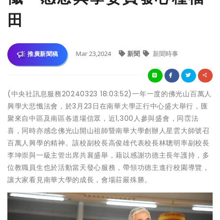
田
Mar 23,2024
新聞
新聞時事
推廣新聞稿
(中央社訊息服務20240323 18:03:52)一年一度的佛光山百萬人
興學大悲懺法會，於3月23日在南華大學正行中心盛大舉行，匯
聚來自中區及南區各道場信眾，近1,300人參與盛會，同霑法
喜，同時亦感念佛光山開山祖師暨南華大學創辦人星雲大師號召
百萬人興學的精神。該校副校長高俊雄代表校長林聰明率副校長
李坤崇與一級主管出席共襄盛舉，藉以感謝功德主長年護持，多
位教職員生也於活動當天發心服務，帶領功德主進行校園導覽，
讓大家看見南華大學的成長，會場莊嚴殊勝。