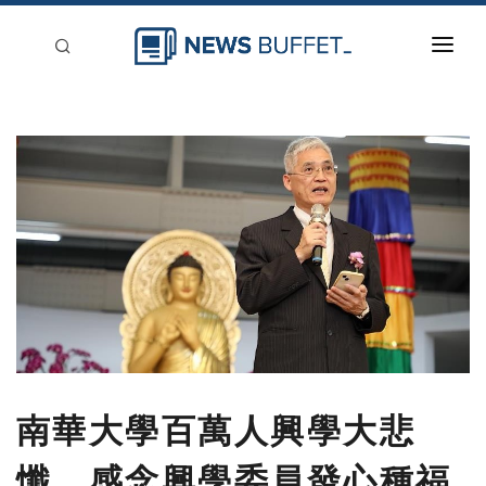
回到首頁
新聞稿分類
登入
刊登
南華大學百萬人興學大悲
懺 感念興學委員發心種福