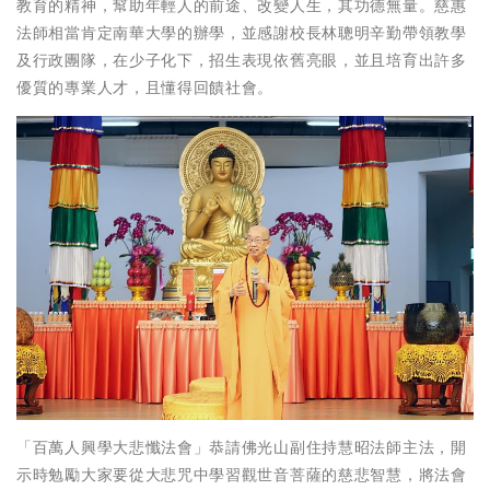
教育的精神，幫助年輕人的前途、改變人生，其功德無量。慈惠
法師相當肯定南華大學的辦學，並感謝校長林聰明辛勤帶領教學
及行政團隊，在少子化下，招生表現依舊亮眼，並且培育出許多
優質的專業人才，且懂得回饋社會。
「百萬人興學大悲懺法會」恭請佛光山副住持慧昭法師主法，開
示時勉勵大家要從大悲咒中學習觀世音菩薩的慈悲智慧，將法會