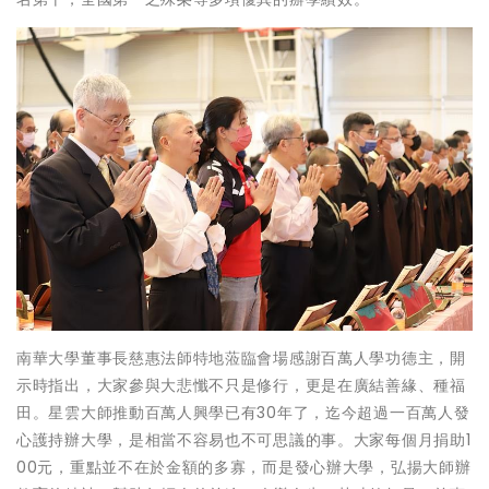
南華大學董事長慈惠法師特地蒞臨會場感謝百萬人學功德主，開
示時指出，大家參與大悲懺不只是修行，更是在廣結善緣、種福
田。星雲大師推動百萬人興學已有30年了，迄今超過一百萬人發
心護持辦大學，是相當不容易也不可思議的事。大家每個月捐助1
00元，重點並不在於金額的多寡，而是發心辦大學，弘揚大師辦