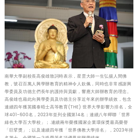
南華大學副校長高俊雄致詞時表示，星雲大師一生弘揚人間佛
教，號召百萬人興學辦教育的精神令人欽佩，同時也非常感謝興
學委員及功德主們長年的護持與貢獻，響應大師辦教育的理念。
高俊雄也藉此向興學委員及功德主分享近年來的辦學績效，包含
連續四年獲英國泰晤士高等教育(THE) 世界大學影響力排名，全
球401-600名，2023年並列全國第14名；連續八年蟬聯「世界
綠色大學百大學校」；.連續兩年榮獲國家企業環保獎最高榮譽
「巨擘獎」；以及連續四年獲「世界佛教大學排名」，2023年排
名第十，全國第一之殊榮等多項優異的辦學績效。