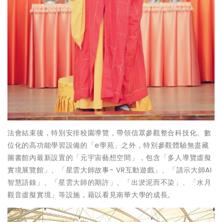
法會結束後，特別安排校園導覽，帶領信眾參觀整合科技化、數
位化的高功能學習設備的「e學苑」之外，特別參觀體驗無盡藏
圖書館內最新設置的「元宇宙藝想空間」，包含「多人導覽虛擬
實境展覽館」、「星雲大師故事- VR互動遊戲」、「請示大師AI
智慧語錄」、「星雲大師的期許」、「出淤泥而不染」、「水月
觀音虛擬實境」等設施，藉以看見南華大學的成長。