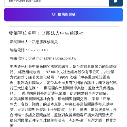
推廣新聞稿
發佈單位名稱：財團法人中央通訊社
新聞聯絡人：訊息服務核稿員
聯絡電話：02-25051180
聯絡信箱：
timtimcna@mail.cna.com.tw
中央通訊社是中華民國的國家通訊社，是台灣最具影響力的新聞媒
體。 經歷組織改造，1973年中央社改組為股份有限公司，以企業
方式經營；隨著民主化發展，1996年依據「中央通訊社設置條
例」改制為財團法人，定位為全民共有的國家通訊社，獨立超然執
行三大法定任務： ．辦理國內外新聞報導業務，服務大眾傳播媒
體。 ．辦理國家對外新聞通訊業務，促進國際對台灣之瞭解。 ．
加強與國際新聞通訊社合作，增進國際新聞交流。 秉持「正確、
領先、客觀、翔實」的基本原則，中央社專業新聞團隊每天以中、
英、日文即時對外發出上千則新聞、照片、圖表、影音與資訊，是
台灣唯一多語文新聞媒體，服務對象從媒體客戶擴大為閱聽大眾；
從台灣民眾延伸至全球僑胞與讀者，充分扮演「台灣之眼，世界之
窗」。