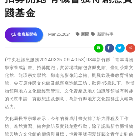
踐基金
Mar 25,2024
新聞
新聞時事
推廣新聞稿
(中央社訊息服務20240325 09:40:53)113年新竹縣「青年博物
學家養成計畫」招募開跑，實習場域館包含縣史館、臺紅茶業文
化館、龍瑛宗文學館、鄧南光影像紀念館、劉興欽漫畫教育博物
館、尖石原住民文化館及紙寮窩造紙工坊，歡迎45歲以下、對博
物館與地方文化館經營管理、文化資產及地方知識等領域有興趣
的民眾申請，貢獻想法及創意，為新竹縣地方文化館群注入嶄新
活力。
文化局長章宗耀表示，今年的養成計畫安排了培力課程及工作
坊、進館實習、館舍參訪及實踐創意行動，除了認識新竹縣博物
館與地方文化館的價值與目標，也希望號召愛好藝文青年走到前