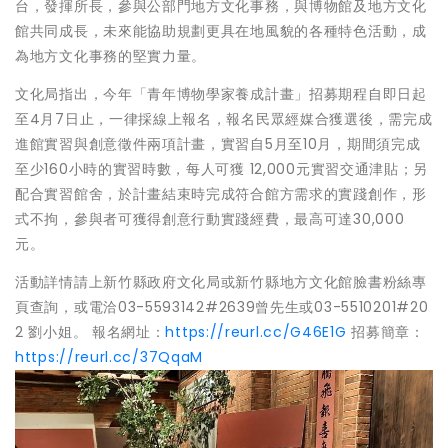
台，發揮所長，參與公部門地方文化事務，與博物館及地方文化
館共同成長，未來能協助規劃更具在地風貌的各種特色活動，成
為地方文化事務的堅實力量。
文化局指出，今年「青年博物學家養成計畫」招募期程自即日起
至4月7日止，一律採線上報名，報名民眾經媒合獲選後，需完成
進館實習與創意徵件兩項計畫，實習自5月至10月，期間須完成
至少160小時的實習時數，每人可獲 12,000元實習交通津貼；另
配合實習館舍，於計畫結束時完成符合館方需求的實踐創作，形
式不拘，參與者可獲得創意行動實踐經費，最高可達30,000
元。
活動詳情請上新竹縣政府文化局或新竹縣地方文化館臉書粉絲專
頁查詢，或電洽03-5593142#2639曾先生或03-5510201#20
2 劉小姐。 報名網址：
https://reurl.cc/G46E1G
招募簡章：
https://reurl.cc/37QqaM