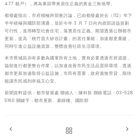
477 餘戶），將為東區帶來居住正義的黃金三角地帶。
都發處指出，市府積極跨部會討論，已由都發處於去（112）年下
半年積極與國防部溝通，並於今年 3 月 7 日向內政部請益規劃
可行性，進而轉型社會住宅，落實居住正義。期望透過公辦都市
更新，提高「桃竹苗大矽谷計畫」的居住量能，加速都更重建，
同時引進公益設施資源，整體改善社區生活環境。
本市舊城區亦有多數為國軍所有土地，實有必要透過市府資源，
協助進行都更整合作業，以加速改善市民生活品質與環境，透過
都市更新加速取得公益設施，市民有需要，政府責無旁貸，期待
能讓市民感到幸福又心安。
新聞資料提供：都市發展處 聯絡人：陳科長 聯絡電話：03-528
5160 關鍵字：都市更新、寡婦樓、國防部