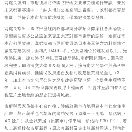
翁處長強調，市府後續將依國防部函文要求受理進行審議，並於
未來都更審議中，「納入增加公益空間之審查」，以利都市更新
推展，並提升本市都市環境機能，帶動經濟繁榮發展。
翁處長指出，國防部歷經內政部城鄉分署招商弊案社會輿論後，
期望挹注更多公益設施來更正大眾對都市更新的誤解，進而提高
本市都更效率。寡婦樓都市更新案原為日本海軍第六燃料廠煉油
廠遺存建築群，面積約 9400 坪，位於基地位於建功路以北，光
復路以東，建功路 51 巷以西及建新路以南所圍範圍內，因為區
段完整，周邊清交大學區及商圈人潮，擁有龐大的學生與高科技
產業消費族群。惟國民政府遷台及眷村改建後荒廢怠至屆 73
年，加上本市文化局公告之歷史建築斑駁老舊，病媒孳生環境不
佳，直到 104 年招商弊案再度浮上檯面後，社會才意識到長久忽
視這片土地曾經的歷史記憶與風貌。
市府與國家住都中心合作後，陸續啟動市有地興建本市社會住宅
計畫，刻正著手包含鄰近的建功安居（原機三十用地，預估約 7
40 餘戶）及金城安居（原將軍村停車場，預估約 930 戶），若
加上寡婦樓都市更新案（原忠貞新村及赤土崎新村周邊，預估約