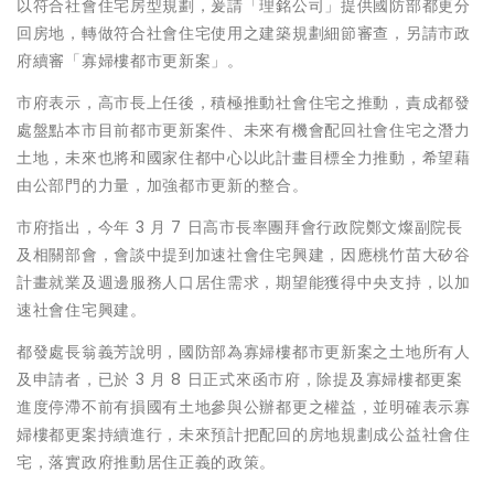
以符合社會住宅房型規劃，爰請「理銘公司」提供國防部都更分
回房地，轉做符合社會住宅使用之建築規劃細節審查，另請市政
府續審「寡婦樓都市更新案」。
市府表示，高市長上任後，積極推動社會住宅之推動，責成都發
處盤點本市目前都市更新案件、未來有機會配回社會住宅之潛力
土地，未來也將和國家住都中心以此計畫目標全力推動，希望藉
由公部門的力量，加強都市更新的整合。
市府指出，今年 3 月 7 日高市長率團拜會行政院鄭文燦副院長
及相關部會，會談中提到加速社會住宅興建，因應桃竹苗大矽谷
計畫就業及週邊服務人口居住需求，期望能獲得中央支持，以加
速社會住宅興建。
都發處長翁義芳說明，國防部為寡婦樓都市更新案之土地所有人
及申請者，已於 3 月 8 日正式來函市府，除提及寡婦樓都更案
進度停滯不前有損國有土地參與公辦都更之權益，並明確表示寡
婦樓都更案持續進行，未來預計把配回的房地規劃成公益社會住
宅，落實政府推動居住正義的政策。