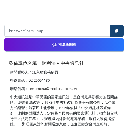
推廣新聞稿
發佈單位名稱：財團法人中央通訊社
新聞聯絡人：訊息服務核稿員
聯絡電話：02-25051180
聯絡信箱：
timtimcna@mail.cna.com.tw
中央通訊社是中華民國的國家通訊社，是台灣最具影響力的新聞媒
體。 經歷組織改造，1973年中央社改組為股份有限公司，以企業
方式經營；隨著民主化發展，1996年依據「中央通訊社設置條
例」改制為財團法人，定位為全民共有的國家通訊社，獨立超然執
行三大法定任務： ．辦理國內外新聞報導業務，服務大眾傳播媒
體。 ．辦理國家對外新聞通訊業務，促進國際對台灣之瞭解。 ．