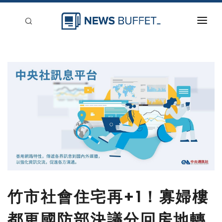
回到首頁
新聞稿分類
登入
刊登
竹市社會住宅再+1！寡婦樓
都更國防部決議分回房地轉