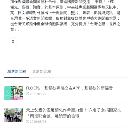
加強與國際新聞通訊社合作，增進國際新聞交流。 秉持「正確、
領先、客觀、翔實」的基本原則，中央社專業新聞團隊每天以中、
英、日文即時對外發出上千則新聞、照片、圖表、影音與資訊，是
台灣唯一多語文新聞媒體，服務對象從媒體客戶擴大為閱聽大眾；
從台灣民眾延伸至全球僑胞與讀者，充分扮演「台灣之眼，世界之
窗」。
精選新聞稿
最新新聞稿
FLOC唯一基督徒專屬交友APP，基督徒的新福音
2021/03/29
天上父親的愛延續化作希望力量！ 六名子女捐贈家扶
「南投映全號」延續善的循環
2026/08/08