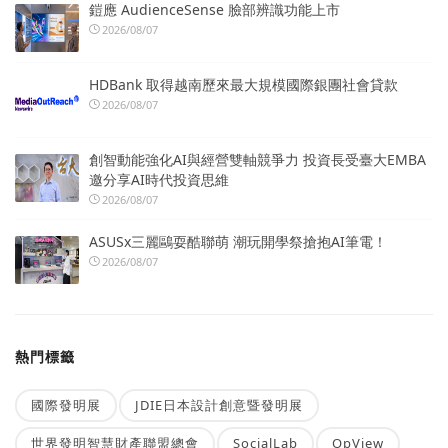
鎧應 AudienceSense 臉部辨識功能上市
2026/08/07
HDBank 取得越南歷來最大規模國際銀團社會貸款
2026/08/07
創智動能強化AI與經營雙軸競爭力 投資長受臺大EMBA
邀分享AI時代投資思維
2026/08/07
ASUSx三麗鷗耍酷聯萌 潮玩開學祭搶抱AI筆電！
2026/08/07
熱門標籤
國際發明展
JDIE日本設計創意暨發明展
世界發明智慧財產聯盟總會
SocialLab
OpView